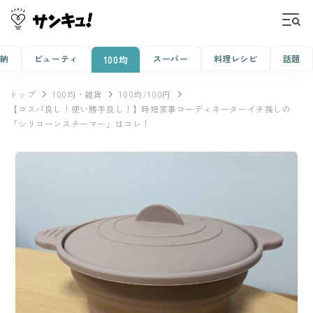
収納
ビューティ
スーパー
料理レシピ
話題
100均
トップ
100均・雑貨
100均/100円
【コスパ良し！使い勝手良し！】時短家事コーディネーターイチ推しの
「シリコーンスチーマー」はコレ！