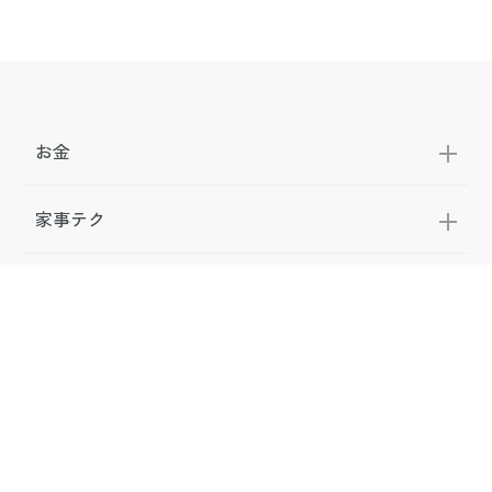
お金
家事テク
収納・片付け
ビューティ
100均・雑貨