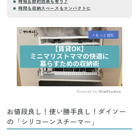
時短＆節約効果も有り♪
時間も収納スペースもコンパクトに
もっと読む
arrow_forward_ios
Powered by 
GliaStudios
Mute
お値段良し！使い勝手良し！ダイソー
の「シリコーンスチーマー」