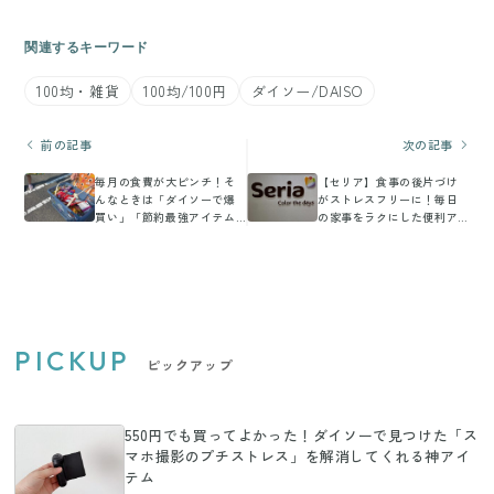
関連するキーワード
100均・雑貨
100均/100円
ダイソー/DAISO
前の記事
次の記事
毎月の食費が大ピンチ！そ
【セリア】食事の後片づけ
んなときは「ダイソーで爆
がストレスフリーに！毎日
買い」「節約最強アイテム
の家事をラクにした便利ア
を投入」!?
イテム
PICKUP
ピックアップ
550円でも買ってよかった！ダイソーで見つけた「ス
マホ撮影のプチストレス」を解消してくれる神アイ
テム