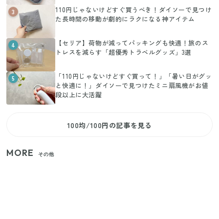
110円じゃないけどすぐ買うべき！ダイソーで見つけ
3
た長時間の移動が劇的にラクになる神アイテム
【セリア】荷物が減ってパッキングも快適！旅のス
4
トレスを減らす「超優秀トラベルグッズ」3選
「110円じゃないけどすぐ買って！」「暑い日がグッ
5
と快適に！」ダイソーで見つけたミニ扇風機がお値
段以上に大活躍
100均/100円の記事を見る
MORE
その他
家族4人で100ギガ3,200円！ 今なら最大6ヵ月割引
（11/4まで）
【2026年夏】日本橋限定の手土産5選！老舗から新ブ
ランドまで