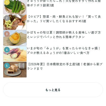
きゅうりが余ったらこれ！火を使わずすぐ作れる簡
1
単ポリポリ副菜3選
【ロピア】惣菜・肉・鮮魚どれも旨い！「買って良
2
かった」リピ買いしたくなるおすすめ3選
かぼちゃの旬は夏！調理師が教える美味しい選び方
3
とレンジでパパッと作れる簡単グラタン
いまが旬の「みょうが」を買ったらやらなきゃ損！
4
プロが教えるみょうがの1番おいしい食べ方
【2026年夏】日本橋限定の手土産5選！老舗から新ブ
5
ランドまで
もっと見る