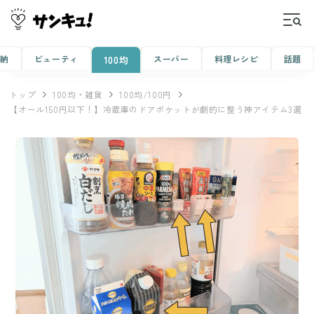
収納
ビューティ
スーパー
料理レシピ
話題
100均
トップ
100均・雑貨
100均/100円
【オール150円以下！】冷蔵庫のドアポケットが劇的に整う神アイテム3選