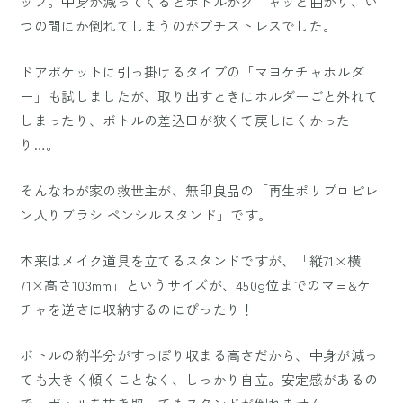
ップ。中身が減ってくるとボトルがグニャッと曲がり、い
つの間にか倒れてしまうのがプチストレスでした。
ドアポケットに引っ掛けるタイプの「マヨケチャホルダ
ー」も試しましたが、取り出すときにホルダーごと外れて
しまったり、ボトルの差込口が狭くて戻しにくかった
り…。
そんなわが家の救世主が、無印良品の「再生ポリプロピレ
ン入りブラシ ペンシルスタンド」です。
本来はメイク道具を立てるスタンドですが、「縦71×横
71×高さ103mm」というサイズが、450g位までのマヨ&ケ
チャを逆さに収納するのにぴったり！
ボトルの約半分がすっぽり収まる高さだから、中身が減っ
ても大きく傾くことなく、しっかり自立。安定感があるの