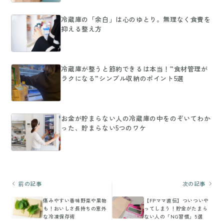
冷蔵庫の「余白」は心のゆとり。無理なく食費を
抑える整え方
冷蔵庫が整うと節約できるは本当！”食材管理が
ラクになる”シンプル収納のポイント5選
お金が貯まらない人の冷蔵庫の中をのぞいてわか
った、貯まらない5つのワケ
前の記事
次の記事
傷みやすい香味野菜や果物
【FPママ直伝】ついついや
も！おいしさ長持ちの意外
ってしまう！貯金がたまら
な冷凍保存術
ない人の「NG習慣」5選