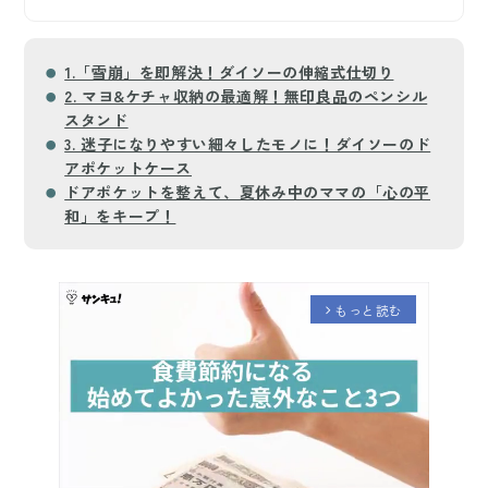
1.「雪崩」を即解決！ダイソーの伸縮式仕切り
2. マヨ&ケチャ収納の最適解！無印良品のペンシル
スタンド
3. 迷子になりやすい細々したモノに！ダイソーのド
アポケットケース
ドアポケットを整えて、夏休み中のママの「心の平
和」をキープ！
もっと読む
arrow_forward_ios