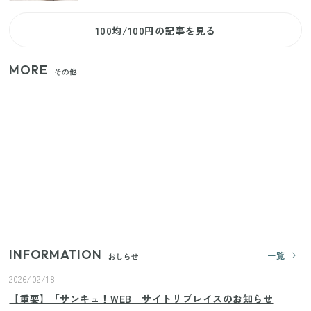
100均/100円の記事を見る
MORE
その他
【セリア】「考えた人天才！」使いやすさの工夫が
すごい大人気グッズ
【2026年夏】日本橋限定の手土産5選！老舗から新ブ
ランドまで
いまが旬の「みょうが」を買ったらやらなきゃ損！
プロが教えるみょうがの1番おいしい食べ方
INFORMATION
一覧
おしらせ
2026/02/18
【重要】「サンキュ！WEB」サイトリプレイスのお知らせ