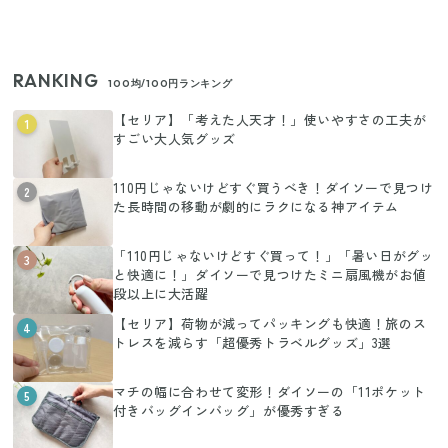
RANKING
100均/100円ランキング
【セリア】「考えた人天才！」使いやすさの工夫が
1
すごい大人気グッズ
110円じゃないけどすぐ買うべき！ダイソーで見つけ
2
た長時間の移動が劇的にラクになる神アイテム
「110円じゃないけどすぐ買って！」「暑い日がグッ
3
と快適に！」ダイソーで見つけたミニ扇風機がお値
段以上に大活躍
【セリア】荷物が減ってパッキングも快適！旅のス
4
トレスを減らす「超優秀トラベルグッズ」3選
マチの幅に合わせて変形！ダイソーの「11ポケット
5
付きバッグインバッグ」が優秀すぎる