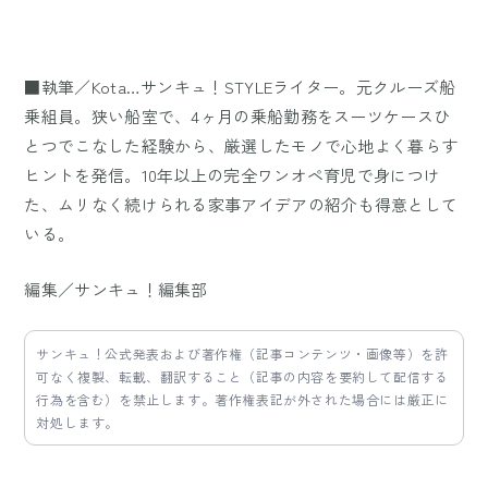
■執筆／Kota…サンキュ！STYLEライター。元クルーズ船
乗組員。狭い船室で、4ヶ月の乗船勤務をスーツケースひ
とつでこなした経験から、厳選したモノで心地よく暮らす
ヒントを発信。10年以上の完全ワンオペ育児で身につけ
た、ムリなく続けられる家事アイデアの紹介も得意として
いる。
編集／サンキュ！編集部
サンキュ！公式発表および著作権（記事コンテンツ・画像等）を許
可なく複製、転載、翻訳すること（記事の内容を要約して配信する
行為を含む）を禁止します。著作権表記が外された場合には厳正に
対処します。