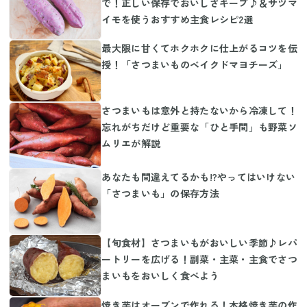
で！正しい保存でおいしさキープ♪＆サツマ
イモを使うおすすめ主食レシピ2選
最大限に甘くてホクホクに仕上がるコツを伝
授！「さつまいものベイクドマヨチーズ」
さつまいもは意外と持たないから冷凍して！
忘れがちだけど重要な「ひと手間」も野菜ソ
ムリエが解説
あなたも間違えてるかも!?やってはいけない
「さつまいも」の保存方法
【旬食材】さつまいもがおいしい季節♪レパ
ートリーを広げる！副菜・主菜・主食でさつ
まいもをおいしく食べよう
焼き芋はオーブンで作れる！本格焼き芋の作