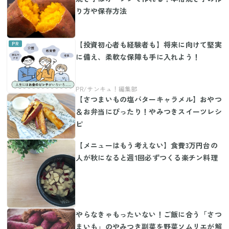
り方や保存方法
【投資初心者も経験者も】将来に向けて堅実
に備え、柔軟な保障も手に入れよう！
【さつまいもの塩バターキャラメル】おやつ
＆お弁当にぴったり！やみつきスイーツレシ
ピ
【メニューはもう考えない】食費3万円台の
人が秋になると週1回必ずつくる楽チン料理
やらなきゃもったいない！ご飯に合う「さつ
まいも」のやみつき副菜を野菜ソムリエが解