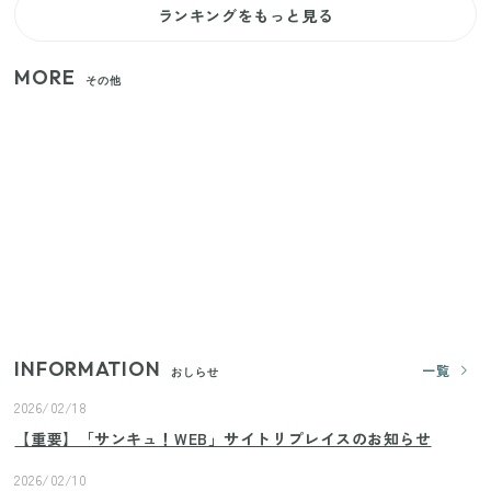
ランキングをもっと見る
MORE
その他
【セリア】「考えた人天才！」使いやすさの工夫が
すごい大人気グッズ
いまが旬の「みょうが」を買ったらやらなきゃ損！
プロが教えるみょうがの1番おいしい食べ方
【2026年夏】日本橋限定の手土産5選！老舗から新ブ
ランドまで
INFORMATION
一覧
おしらせ
2026/02/18
【重要】「サンキュ！WEB」サイトリプレイスのお知らせ
2026/02/10