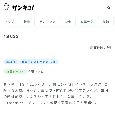
トップ
新着
ランキング
お金
家事テク
収納
racss
記事件数：
7
件
調理師
食育インストラクター2級
料理レシピ
執筆ジャンル
サンキュ！STYLEライター。調理師・食育インストラクター2
級・菜園家。食材を大事に使う節約料理や保存テクなど、毎日
の料理が楽しくなるひと工夫を中心に執筆している。
「racssblog」では、ごはん雑記や菜園の様子を発信中。