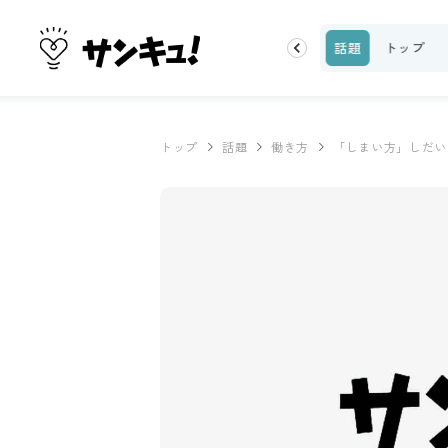
ーティ
100均・雑貨
スーパー
料理レシピ
話題
トップ
トップ
話題
働き方
「しまい方」しだい