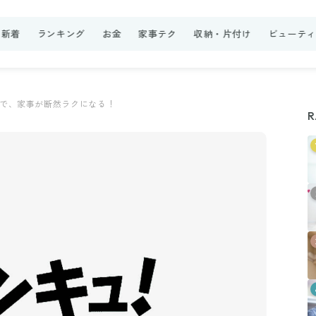
新着
ランキング
お金
家事テク
収納・片付け
ビューテ
で、家事が断然ラクになる！
R