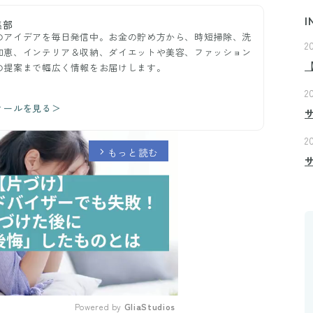
I
集部
のアイデアを毎日発信中。お金の貯め方から、時短掃除、洗
2
知恵、インテリア＆収納、ダイエットや美容、ファッション
の提案まで幅広く情報をお届けします。
2
ィールを見る＞
2
もっと読む
arrow_forward_ios
Powered by 
GliaStudios