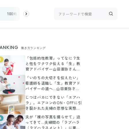
ィ
100均・雑貨
スーパー
料理レシピ
話題
ANKING
働き方ランキング
「包括的性教育」ってなに？生
1
と性をワクワク伝える「生」教
育アドバイザー山田亜弥さんイ
ンタビュー
「いのちの大切さを伝えたい」
2
看護師を退職し「生」教育アド
バイザーの道へ…山田亜弥さん
インタビュー
じつはバカにできない「エアハ
3
ラ」。エアコンのON・OFFに引
き裂かれた夫婦の悲惨な実態を
専門家が解説
夫が「裸の写真を撮らせて」迫
4
ってきて…夫婦間の「ラブハラ
（ラブハラスメント）」に要注