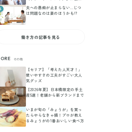
意！
夫への愚痴が止まらない…じつ
5
は問題なのは妻のほうかも!?
働き方の記事を見る
ORE
その他
【セリア】「考えた人天才！」
使いやすさの工夫がすごい大人
気グッズ
【2026年夏】日本橋限定の手土
産5選！老舗から新ブランドまで
いまが旬の「みょうが」を買っ
たらやらなきゃ損！プロが教え
るみょうがの1番おいしい食べ方