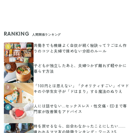
RANKING
人間関係ランキング
共働きでも機嫌よく自炊が続く秘訣って？ごはん作
1
りのコツと夫婦で揉めない分担のルール
子どもが独立したあと、夫婦つかず離れず軽やかに
2
暮らす方法
「100円とは思えない」「クオリティすごい」イマド
3
キの小学生女子が「ドはまり」する魔法のぬりえ
人には話せない…セックスレス・性交痛・EDまで専
4
門家が改善策をアドバイス
時を戻せるなら、出会わなかったことにしたい……
5
嫌われるママ友の特徴ランキング・ワースト5