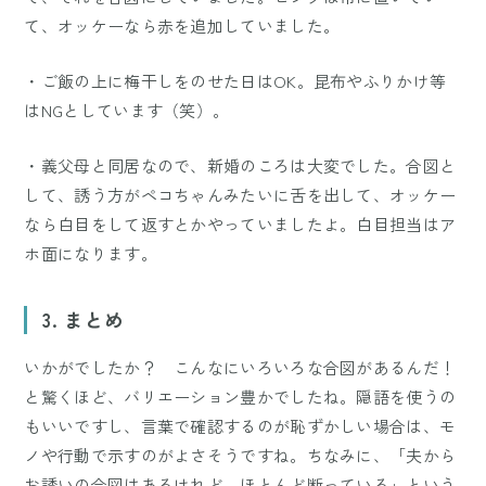
て、オッケーなら赤を追加していました。
・ご飯の上に梅干しをのせた日はOK。昆布やふりかけ等
はNGとしています（笑）。
・義父母と同居なので、新婚のころは大変でした。合図と
して、誘う方がペコちゃんみたいに舌を出して、オッケー
なら白目をして返すとかやっていましたよ。白目担当はア
ホ面になります。
3. まとめ
いかがでしたか？ こんなにいろいろな合図があるんだ！
と驚くほど、バリエーション豊かでしたね。隠語を使うの
もいいですし、言葉で確認するのが恥ずかしい場合は、モ
ノや行動で示すのがよさそうですね。ちなみに、「夫から
お誘いの合図はあるけれど、ほとんど断っている」という