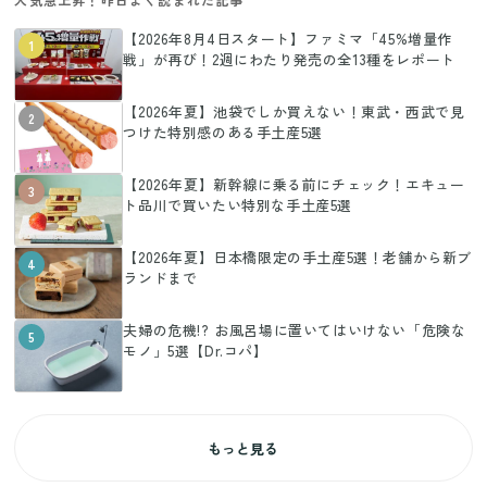
【2026年8月4日スタート】ファミマ「45%増量作
1
戦」が再び！2週にわたり発売の全13種をレポート
【2026年夏】池袋でしか買えない！東武・西武で見
2
つけた特別感のある手土産5選
【2026年夏】新幹線に乗る前にチェック！エキュー
3
ト品川で買いたい特別な手土産5選
【2026年夏】日本橋限定の手土産5選！老舗から新ブ
4
ランドまで
夫婦の危機!? お風呂場に置いてはいけない「危険な
5
モノ」5選【Dr.コパ】
もっと見る