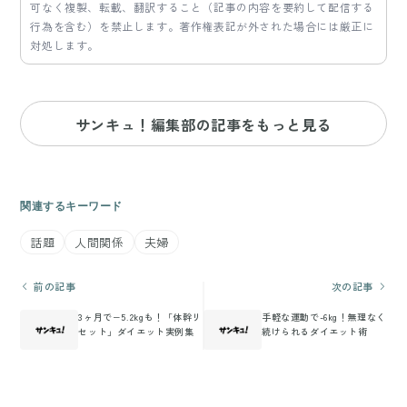
可なく複製、転載、翻訳すること（記事の内容を要約して配信する
行為を含む）を禁止します。著作権表記が外された場合には厳正に
対処します。
サンキュ！編集部の記事をもっと見る
関連するキーワード
話題
人間関係
夫婦
前の記事
次の記事
3ヶ月で−5.2kgも！「体幹リ
手軽な運動で-6kg！無理なく
セット」ダイエット実例集
続けられるダイエット術