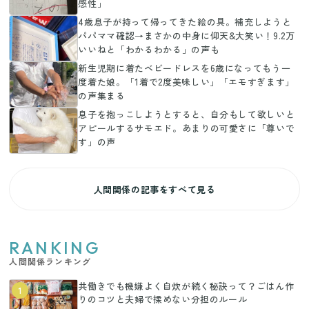
感性」
4歳息子が持って帰ってきた絵の具。補充しようと
パパママ確認→まさかの中身に仰天&大笑い！9.2万
いいねと「わかるわかる」の声も
新生児期に着たベビードレスを6歳になってもう一
度着た娘。「1着で2度美味しい」「エモすぎます」
の声集まる
息子を抱っこしようとすると、自分もして欲しいと
アピールするサモエド。あまりの可愛さに「尊いで
す」の声
人間関係の記事をすべて見る
RANKING
人間関係ランキング
共働きでも機嫌よく自炊が続く秘訣って？ごはん作
1
りのコツと夫婦で揉めない分担のルール