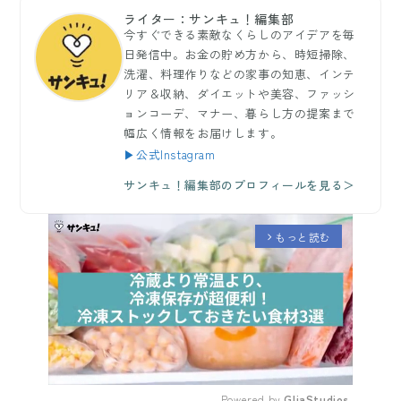
ライター：サンキュ！編集部
今すぐできる素敵なくらしのアイデアを毎
日発信中。お金の貯め方から、時短掃除、
洗濯、料理作りなどの家事の知恵、インテ
リア＆収納、ダイエットや美容、ファッシ
ョンコーデ、マナー、暮らし方の提案まで
幅広く情報をお届けします。
▶公式Instagram
サンキュ！編集部のプロフィールを見る＞
もっと読む
arrow_forward_ios
Powered by 
GliaStudios