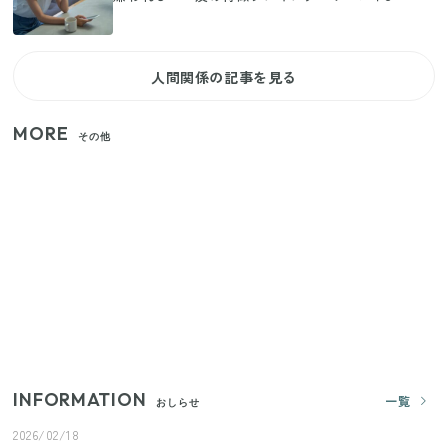
人間関係の記事を見る
MORE
その他
家族4人で100ギガ3,200円！ 今なら最大6ヵ月割引
（11/4まで）
きゅうりが余ったらこれ！火を使わずすぐ作れる簡
単ポリポリ副菜3選
【2026年8月4日スタート】ファミマ「45%増量作
戦」が再び！2週にわたり発売の全13種をレポート
INFORMATION
一覧
おしらせ
2026/02/18