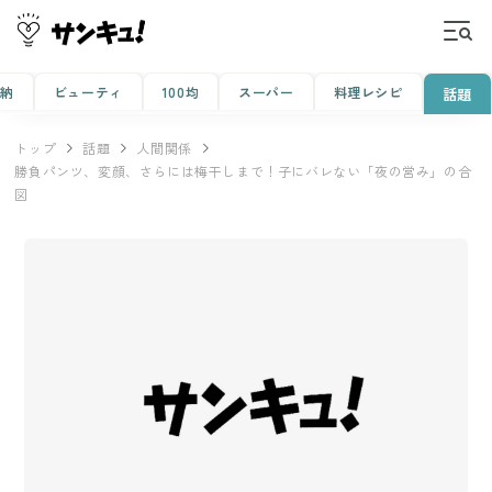
収納
ビューティ
100均
スーパー
料理レシピ
話題
トップ
話題
人間関係
勝負パンツ、変顔、さらには梅干しまで！子にバレない「夜の営み」の合
図