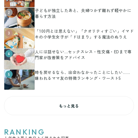
子どもが独立したあと、夫婦つかず離れず軽やかに
2
暮らす方法
「100円とは思えない」「クオリティすごい」イマド
3
キの小学生女子が「ドはまり」する魔法のぬりえ
人には話せない…セックスレス・性交痛・EDまで専
4
門家が改善策をアドバイス
時を戻せるなら、出会わなかったことにしたい……
5
嫌われるママ友の特徴ランキング・ワースト5
もっと見る
RANKING
人気急上昇！昨日よく読まれた記事