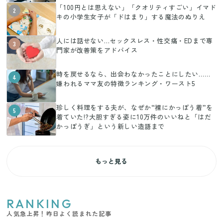
「100円とは思えない」「クオリティすごい」イマド
2
キの小学生女子が「ドはまり」する魔法のぬりえ
人には話せない…セックスレス・性交痛・EDまで専
3
門家が改善策をアドバイス
時を戻せるなら、出会わなかったことにしたい……
4
嫌われるママ友の特徴ランキング・ワースト5
珍しく料理をする夫が、なぜか“裸にかっぽう着”を
5
着ていた!?大胆すぎる姿に10万件のいいねと「はだ
かっぽうぎ」という新しい造語まで
もっと見る
RANKING
人気急上昇！昨日よく読まれた記事