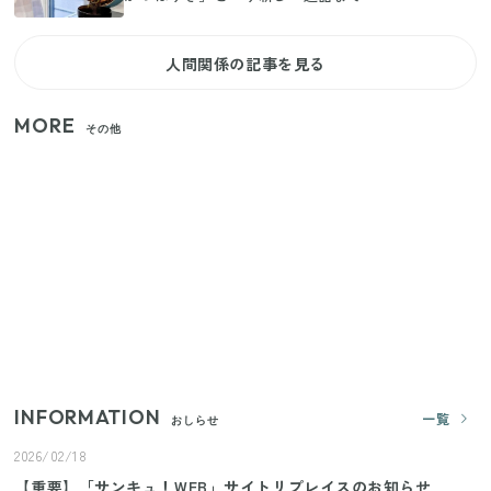
人間関係の記事を見る
MORE
その他
【セリア】「考えた人天才！」使いやすさの工夫が
すごい大人気グッズ
いまが旬の「みょうが」を買ったらやらなきゃ損！
プロが教えるみょうがの1番おいしい食べ方
【2026年夏】日本橋限定の手土産5選！老舗から新ブ
ランドまで
INFORMATION
一覧
おしらせ
2026/02/18
【重要】「サンキュ！WEB」サイトリプレイスのお知らせ