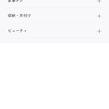
家事テク
収納・片付け
ビューティ
100均・雑貨
スーパー
料理レシピ
話題