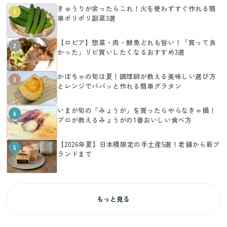
きゅうりが余ったらこれ！火を使わずすぐ作れる簡
1
単ポリポリ副菜3選
【ロピア】惣菜・肉・鮮魚どれも旨い！「買って良
2
かった」リピ買いしたくなるおすすめ3選
かぼちゃの旬は夏！調理師が教える美味しい選び方
3
とレンジでパパッと作れる簡単グラタン
いまが旬の「みょうが」を買ったらやらなきゃ損！
4
プロが教えるみょうがの1番おいしい食べ方
【2026年夏】日本橋限定の手土産5選！老舗から新ブ
5
ランドまで
もっと見る