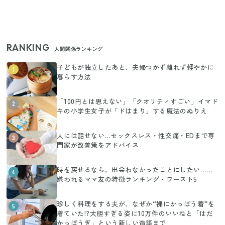
RANKING
人間関係ランキング
子どもが独立したあと、夫婦つかず離れず軽やかに
1
暮らす方法
「100円とは思えない」「クオリティすごい」イマド
2
キの小学生女子が「ドはまり」する魔法のぬりえ
人には話せない…セックスレス・性交痛・EDまで専
3
門家が改善策をアドバイス
時を戻せるなら、出会わなかったことにしたい……
4
嫌われるママ友の特徴ランキング・ワースト5
珍しく料理をする夫が、なぜか“裸にかっぽう着”を
5
着ていた!?大胆すぎる姿に10万件のいいねと「はだ
かっぽうぎ」という新しい造語まで