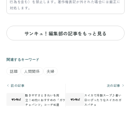
行為を含む）を禁止します。著作権表記が外された場合には厳正に
対処します。
サンキュ！編集部の記事をもっと見る
関連するキーワード
話題
人間関係
夫婦
前の記事
次の記事
動きやすさときれいを両
スイカで冷製スープ♪暑い
立！40代におすすめの「ガウ
日にぴったりなスイカのガ
チョパンツ」コーデ46選
スパチョ