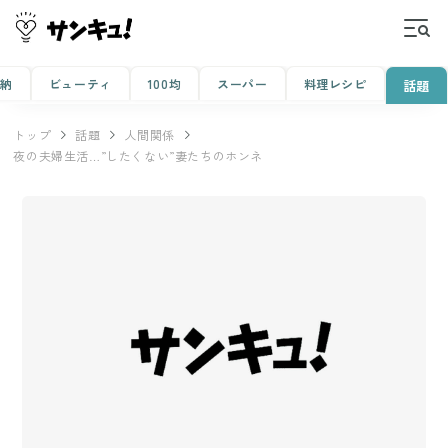
収納
ビューティ
100均
スーパー
料理レシピ
話題
トップ
話題
人間関係
夜の夫婦生活…”したくない”妻たちのホンネ