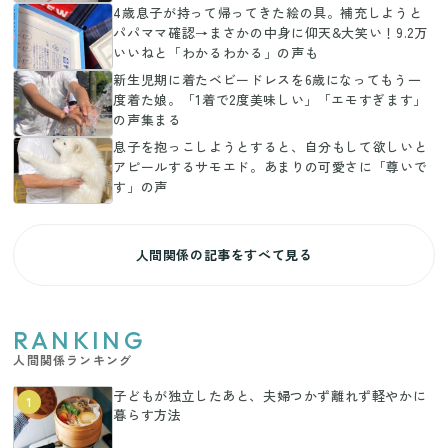
4歳息子が持って帰ってきた絵の具。補充しようと
パパママ確認→まさかの中身に仰天&大笑い！9.2万
いいねと「わかるわかる」の声も
新生児期に着たベビードレスを6歳になってもう一
度着た娘。「1着で2度美味しい」「エモすぎます」
の声集まる
息子を抱っこしようとすると、自分もして欲しいと
アピールするサモエド。あまりの可愛さに「尊いで
す」の声
人間関係の記事をすべて見る
RANKING
人間関係ランキング
子どもが独立したあと、夫婦つかず離れず軽やかに
1
暮らす方法