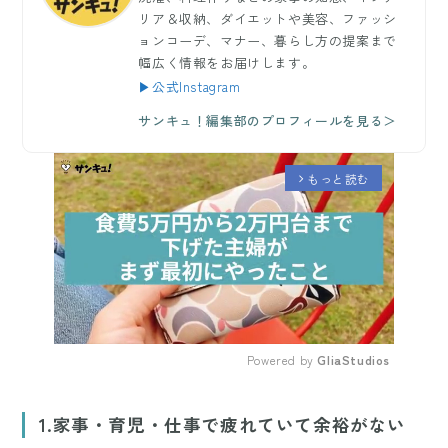
リア＆収納、ダイエットや美容、ファッシ
ョンコーデ、マナー、暮らし方の提案まで
幅広く情報をお届けします。
▶公式Instagram
サンキュ！編集部のプロフィールを見る＞
もっと読む
arrow_forward_ios
Powered by 
GliaStudios
Mute
1.家事・育児・仕事で疲れていて余裕がない