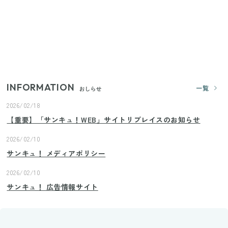
【セリア】「考えた人天才！」使いやすさの工夫が
すごい大人気グッズ
【2026年夏】日本橋限定の手土産5選！老舗から新ブ
ランドまで
INFORMATION
一覧
おしらせ
2026/02/18
【重要】「サンキュ！WEB」サイトリプレイスのお知らせ
2026/02/10
サンキュ！ メディアポリシー
2026/02/10
サンキュ！ 広告情報サイト