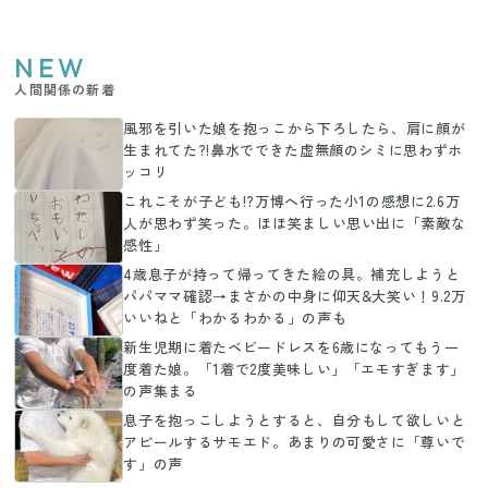
NEW
人間関係の新着
風邪を引いた娘を抱っこから下ろしたら、肩に顔が
生まれてた?!鼻水でできた虚無顔のシミに思わずホ
ッコリ
これこそが子ども!?万博へ行った小1の感想に2.6万
人が思わず笑った。ほほ笑ましい思い出に「素敵な
感性」
4歳息子が持って帰ってきた絵の具。補充しようと
パパママ確認→まさかの中身に仰天&大笑い！9.2万
いいねと「わかるわかる」の声も
新生児期に着たベビードレスを6歳になってもう一
度着た娘。「1着で2度美味しい」「エモすぎます」
の声集まる
息子を抱っこしようとすると、自分もして欲しいと
アピールするサモエド。あまりの可愛さに「尊いで
す」の声