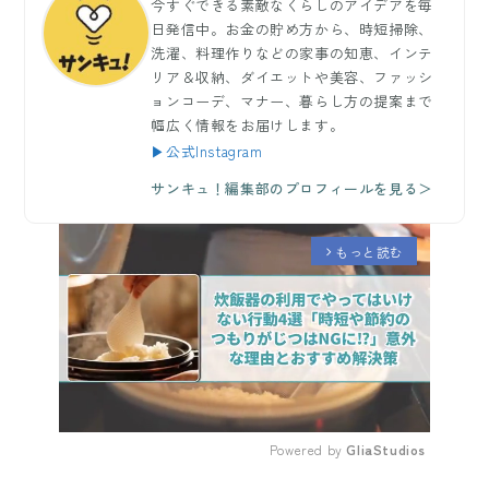
今すぐできる素敵なくらしのアイデアを毎
日発信中。お金の貯め方から、時短掃除、
洗濯、料理作りなどの家事の知恵、インテ
リア＆収納、ダイエットや美容、ファッシ
ョンコーデ、マナー、暮らし方の提案まで
幅広く情報をお届けします。
▶公式Instagram
サンキュ！編集部のプロフィールを見る＞
もっと読む
arrow_forward_ios
Powered by 
GliaStudios