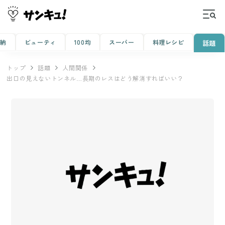
収納
ビューティ
100均
スーパー
料理レシピ
話題
トップ
話題
人間関係
出口の見えないトンネル…長期のレスはどう解消すればいい？