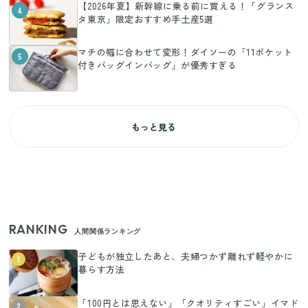
【2026年夏】新幹線に乗る前に買える！「グランス
4
タ東京」限定おすすめ手土産5選
マチの幅に合わせて変形！ダイソーの「11ポケット
5
付きバッグインバッグ」が優秀すぎる
もっと見る
RANKING
人間関係ランキング
子どもが独立したあと、夫婦つかず離れず軽やかに
1
暮らす方法
「100円とは思えない」「クオリティすごい」イマド
2