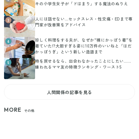
キの小学生女子が「ドはまり」する魔法のぬりえ
人には話せない…セックスレス・性交痛・EDまで専
3
門家が改善策をアドバイス
珍しく料理をする夫が、なぜか“裸にかっぽう着”を
4
着ていた!?大胆すぎる姿に10万件のいいねと「はだ
かっぽうぎ」という新しい造語まで
時を戻せるなら、出会わなかったことにしたい……
5
嫌われるママ友の特徴ランキング・ワースト5
人間関係の記事を見る
MORE
その他
いまが旬の「みょうが」を買ったらやらなきゃ損！
プロが教えるみょうがの1番おいしい食べ方