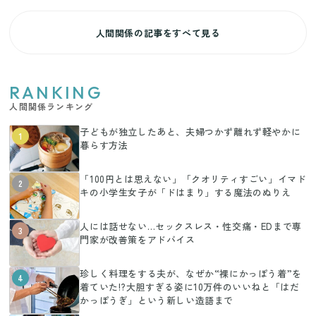
人間関係の記事をすべて見る
RANKING
人間関係ランキング
子どもが独立したあと、夫婦つかず離れず軽やかに
1
暮らす方法
「100円とは思えない」「クオリティすごい」イマド
2
キの小学生女子が「ドはまり」する魔法のぬりえ
人には話せない…セックスレス・性交痛・EDまで専
3
門家が改善策をアドバイス
珍しく料理をする夫が、なぜか“裸にかっぽう着”を
4
着ていた!?大胆すぎる姿に10万件のいいねと「はだ
かっぽうぎ」という新しい造語まで