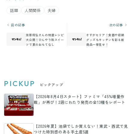
話題
人間関係
夫婦
前の記事
次の記事
笠原将弘さんの特選レシピ
さすがセリア！食器や収納
大公開！ひんやり和スイー
グッズもキッチンを彩る新
ツで夏のおもてなし
商品一挙見せ！
PICKUP
ピックアップ
【2026年8月4日スタート】ファミマ「45%増量作
戦」が再び！2週にわたり発売の全13種をレポート
【2026年夏】池袋でしか買えない！東武・西武で見
つけた特別感のある手土産5選