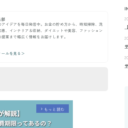
I
2
集部
のアイデアを毎日発信中。お金の貯め方から、時短掃除、洗
知恵、インテリア＆収納、ダイエットや美容、ファッション
の提案まで幅広く情報をお届けします。
2
ィールを見る＞
2
もっと読む
arrow_forward_ios