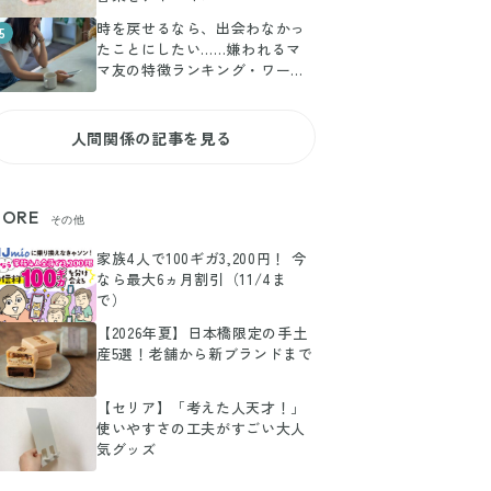
時を戻せるなら、出会わなかっ
5
たことにしたい……嫌われるマ
マ友の特徴ランキング・ワース
ト5
人間関係の記事を見る
ORE
その他
家族4人で100ギガ3,200円！ 今
なら最大6ヵ月割引（11/4ま
で）
【2026年夏】日本橋限定の手土
産5選！老舗から新ブランドまで
【セリア】「考えた人天才！」
使いやすさの工夫がすごい大人
気グッズ