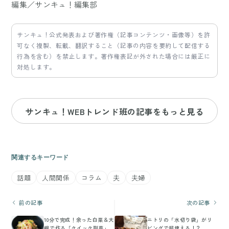
編集／サンキュ！編集部
サンキュ！公式発表および著作権（記事コンテンツ・画像等）を許
可なく複製、転載、翻訳すること（記事の内容を要約して配信する
行為を含む）を禁止します。著作権表記が外された場合には厳正に
対処します。
サンキュ！WEBトレンド班の記事をもっと見る
関連するキーワード
話題
人間関係
コラム
夫
夫婦
前の記事
次の記事
10分で完成！余った白菜＆大
ニトリの「水切り袋」がリ
根で作る「クイック副菜」
ビングで超使える！？