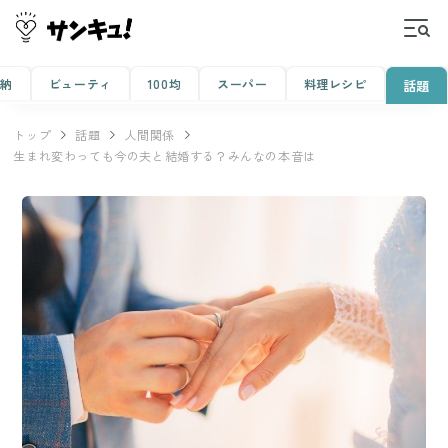
収納
ビューティ
100均
スーパー
料理レシピ
話題
トップ
話題
人間関係
生まれ変わっても今の夫と結婚する？みんなの本音は