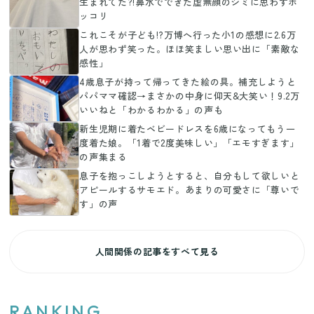
生まれてた?!鼻水でできた虚無顔のシミに思わずホ
ッコリ
これこそが子ども!?万博へ行った小1の感想に2.6万
人が思わず笑った。ほほ笑ましい思い出に「素敵な
感性」
4歳息子が持って帰ってきた絵の具。補充しようと
パパママ確認→まさかの中身に仰天&大笑い！9.2万
いいねと「わかるわかる」の声も
新生児期に着たベビードレスを6歳になってもう一
度着た娘。「1着で2度美味しい」「エモすぎます」
の声集まる
息子を抱っこしようとすると、自分もして欲しいと
アピールするサモエド。あまりの可愛さに「尊いで
す」の声
人間関係の記事をすべて見る
RANKING