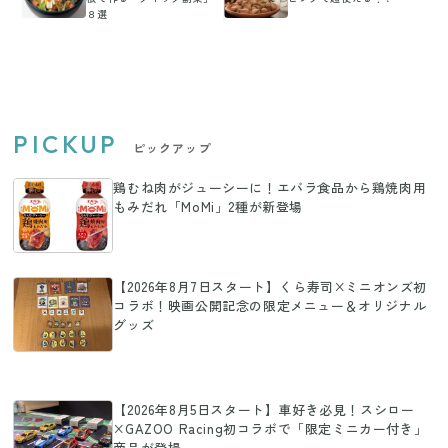
８選
PICKUP
ピックアップ
鶏むね肉がジューシーに！エバラ食品から鶏焼肉用
もみだれ「MoMi」2種が新登場
【2026年8月7日スタート】くら寿司×ミニオンズ初
コラボ！映画公開記念の限定メニュー＆オリジナル
グッズ
【2026年8月5日スタート】車好き必見！スシロー
×GAZOO Racing初コラボで「限定ミニカー付き」
商品が登場