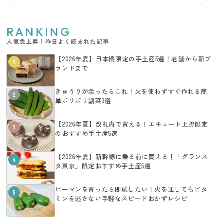
RANKING
人気急上昇！昨日よく読まれた記事
【2026年夏】日本橋限定の手土産5選！老舗から新ブ
1
ランドまで
きゅうりが余ったらこれ！火を使わずすぐ作れる簡
2
単ポリポリ副菜3選
【2026年夏】改札内で買える！エキュート上野限定
3
のおすすめ手土産5選
【2026年夏】新幹線に乗る前に買える！「グランス
4
タ東京」限定おすすめ手土産5選
ピーマンを買ったら即試したい！火を通してもビタ
5
ミンを逃さない手軽なスピードおかずレシピ