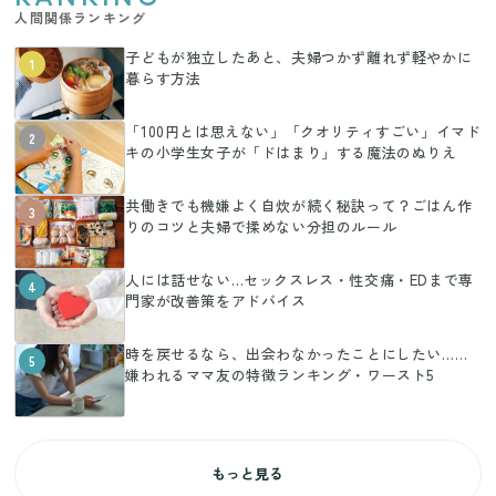
人間関係ランキング
子どもが独立したあと、夫婦つかず離れず軽やかに
1
暮らす方法
「100円とは思えない」「クオリティすごい」イマド
2
キの小学生女子が「ドはまり」する魔法のぬりえ
共働きでも機嫌よく自炊が続く秘訣って？ごはん作
3
りのコツと夫婦で揉めない分担のルール
人には話せない…セックスレス・性交痛・EDまで専
4
門家が改善策をアドバイス
時を戻せるなら、出会わなかったことにしたい……
5
嫌われるママ友の特徴ランキング・ワースト5
もっと見る