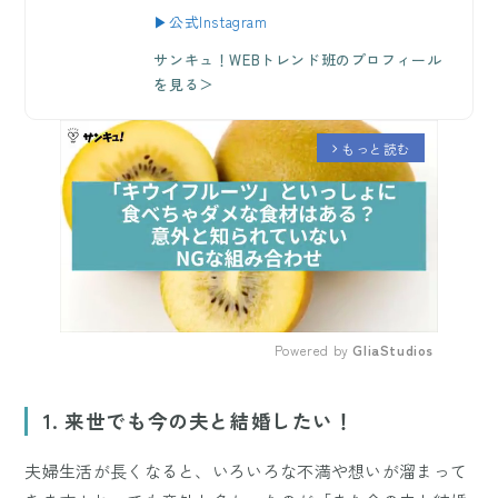
▶公式Instagram
サンキュ！WEBトレンド班のプロフィール
を見る＞
もっと読む
arrow_forward_ios
Powered by 
GliaStudios
Mute
1. 来世でも今の夫と結婚したい！
夫婦生活が長くなると、いろいろな不満や想いが溜まって