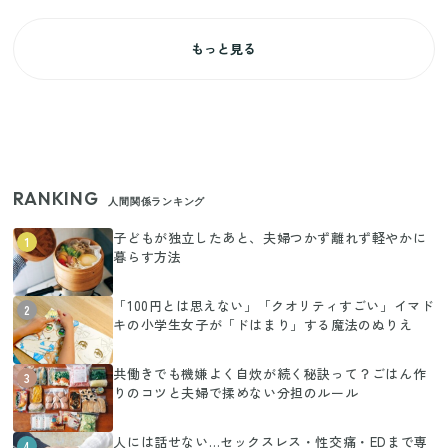
もっと見る
RANKING
人間関係ランキング
子どもが独立したあと、夫婦つかず離れず軽やかに
1
暮らす方法
「100円とは思えない」「クオリティすごい」イマド
2
キの小学生女子が「ドはまり」する魔法のぬりえ
共働きでも機嫌よく自炊が続く秘訣って？ごはん作
3
りのコツと夫婦で揉めない分担のルール
人には話せない…セックスレス・性交痛・EDまで専
4