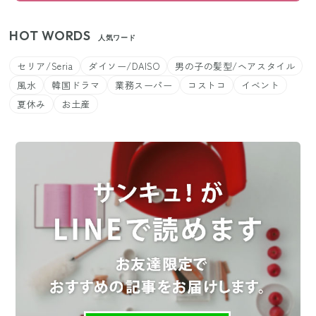
HOT WORDS
人気ワード
セリア/Seria
ダイソー/DAISO
男の子の髪型/ヘアスタイル
風水
韓国ドラマ
業務スーパー
コストコ
イベント
夏休み
お土産