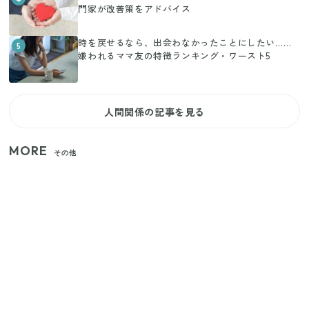
門家が改善策をアドバイス
時を戻せるなら、出会わなかったことにしたい……
5
嫌われるママ友の特徴ランキング・ワースト5
人間関係の記事を見る
MORE
その他
【2026年夏】日本橋限定の手土産5選！老舗から新ブ
ランドまで
【セリア】「考えた人天才！」使いやすさの工夫が
すごい大人気グッズ
いまが旬の「みょうが」を買ったらやらなきゃ損！
プロが教えるみょうがの1番おいしい食べ方