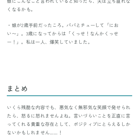
娘にこんなこと言われていると知ったら、夫は立ち直れな
くなるかも。
・娘が2歳手前だったころ。パパとチューして「にお
い〜」。3歳になってからは「くっせ！なんかくっせ
ー！」。私は一人、爆笑していました。
まとめ
いくら残酷な内容でも、悪気なく無邪気な笑顔で発せられ
たら、怒るに怒れませんよね。言いづらいことを正直に言
ってくれる貴重な存在として、ポジティブにとらえるしか
ないかもしれません……！