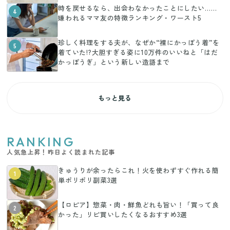
時を戻せるなら、出会わなかったことにしたい……
4
嫌われるママ友の特徴ランキング・ワースト5
珍しく料理をする夫が、なぜか“裸にかっぽう着”を
5
着ていた!?大胆すぎる姿に10万件のいいねと「はだ
かっぽうぎ」という新しい造語まで
もっと見る
RANKING
人気急上昇！昨日よく読まれた記事
きゅうりが余ったらこれ！火を使わずすぐ作れる簡
1
単ポリポリ副菜3選
【ロピア】惣菜・肉・鮮魚どれも旨い！「買って良
2
かった」リピ買いしたくなるおすすめ3選