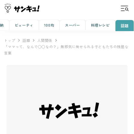
収納
ビューティ
100均
スーパー
料理レシピ
話題
トップ
話題
人間関係
「ママって、なんで○○なの？」無邪気に発せられる子どもたちの残酷な
言葉