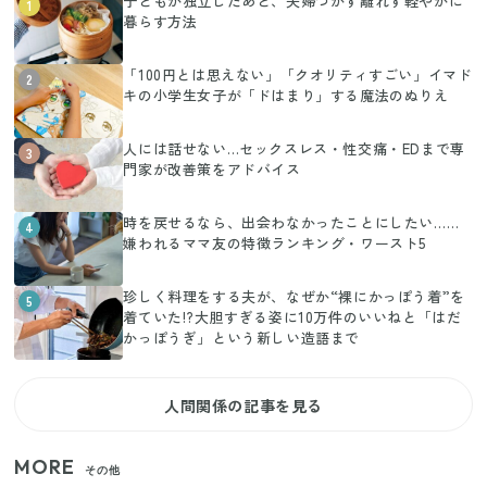
子どもが独立したあと、夫婦つかず離れず軽やかに
1
暮らす方法
「100円とは思えない」「クオリティすごい」イマド
2
キの小学生女子が「ドはまり」する魔法のぬりえ
人には話せない…セックスレス・性交痛・EDまで専
3
門家が改善策をアドバイス
時を戻せるなら、出会わなかったことにしたい……
4
嫌われるママ友の特徴ランキング・ワースト5
珍しく料理をする夫が、なぜか“裸にかっぽう着”を
5
着ていた!?大胆すぎる姿に10万件のいいねと「はだ
かっぽうぎ」という新しい造語まで
人間関係の記事を見る
MORE
その他