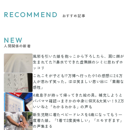
RECOMMEND
おすすめ記事
NEW
人間関係の新着
風邪を引いた娘を抱っこから下ろしたら、肩に顔が
生まれてた?!鼻水でできた虚無顔のシミに思わずホ
ッコリ
これこそが子ども!?万博へ行った小1の感想に2.6万
人が思わず笑った。ほほ笑ましい思い出に「素敵な
感性」
4歳息子が持って帰ってきた絵の具。補充しようと
パパママ確認→まさかの中身に仰天&大笑い！9.2万
いいねと「わかるわかる」の声も
新生児期に着たベビードレスを6歳になってもう一
度着た娘。「1着で2度美味しい」「エモすぎます」
の声集まる