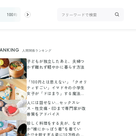
100均・雑貨
スーパー
料理レシピ
話題
ANKING
人間関係ランキング
子どもが独立したあと、夫婦つ
1
かず離れず軽やかに暮らす方法
「100円とは思えない」「クオリ
2
ティすごい」イマドキの小学生
女子が「ドはまり」する魔法の
ぬりえ
人には話せない…セックスレ
3
ス・性交痛・EDまで専門家が改
善策をアドバイス
珍しく料理をする夫が、なぜ
4
か“裸にかっぽう着”を着てい
た!?大胆すぎる姿に10万件のい