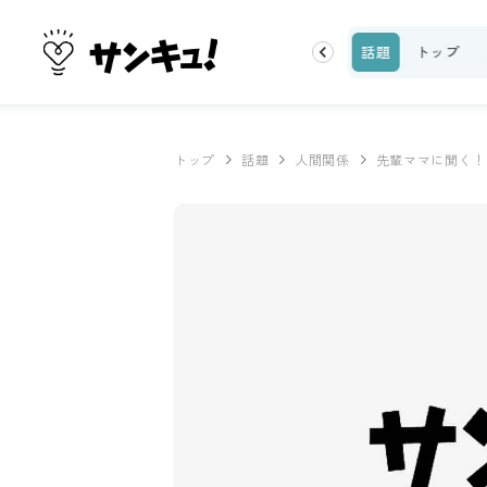
ーティ
100均・雑貨
スーパー
料理レシピ
話題
トップ
トップ
話題
人間関係
先輩ママに聞く！