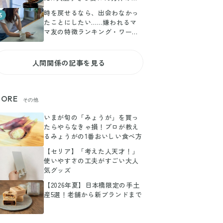
いねと「はだかっぽうぎ」とい
時を戻せるなら、出会わなかっ
5
う新しい造語まで
たことにしたい……嫌われるマ
マ友の特徴ランキング・ワース
ト5
人間関係の記事を見る
ORE
その他
いまが旬の「みょうが」を買っ
たらやらなきゃ損！プロが教え
るみょうがの1番おいしい食べ方
【セリア】「考えた人天才！」
使いやすさの工夫がすごい大人
気グッズ
【2026年夏】日本橋限定の手土
産5選！老舗から新ブランドまで