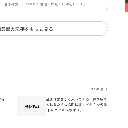
す。著作権表記が外された場合には厳正に対処します。
編集部の記事をもっと見る
次の記事
アイ
金運は玄関から入ってくる！運を招き
入れるために玄関に置くべき２つの物
【Dr.コパの風水解説】