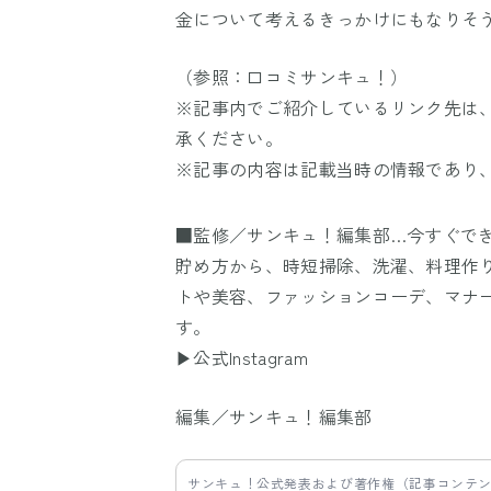
金について考えるきっかけにもなりそ
（参照：
口コミサンキュ！
）
※記事内でご紹介しているリンク先は
承ください。
※記事の内容は記載当時の情報であり
■監修／サンキュ！編集部…今すぐで
貯め方から、時短掃除、洗濯、料理作
トや美容、ファッションコーデ、マナ
す。
▶公式Instagram
編集／サンキュ！編集部
サンキュ！公式発表および著作権（記事コンテ