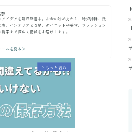
I
集部
のアイデアを毎日発信中。お金の貯め方から、時短掃除、洗
2
知恵、インテリア＆収納、ダイエットや美容、ファッション
の提案まで幅広く情報をお届けします。
2
ィールを見る＞
2
もっと読む
arrow_forward_ios