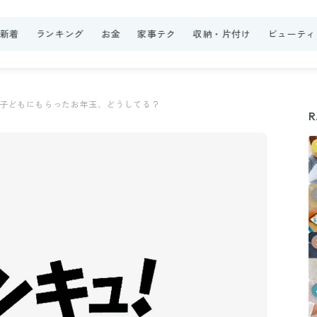
新着
ランキング
お金
家事テク
収納・片付け
ビューティ
子どもにもらったお年玉、どうしてる？
R