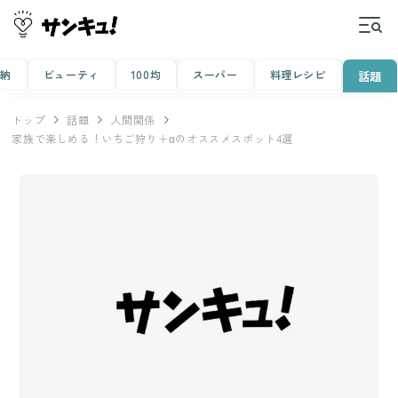
収納
ビューティ
100均
スーパー
料理レシピ
話題
トップ
話題
人間関係
家族で楽しめる！いちご狩り＋αのオススメスポット4選