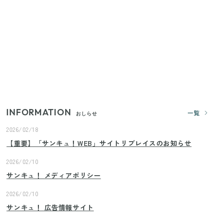
【セリア】「考えた人天才！」使いやすさの工夫が
すごい大人気グッズ
【2026年夏】日本橋限定の手土産5選！老舗から新ブ
ランドまで
いまが旬の「みょうが」を買ったらやらなきゃ損！
プロが教えるみょうがの1番おいしい食べ方
INFORMATION
一覧
おしらせ
2026/02/18
【重要】「サンキュ！WEB」サイトリプレイスのお知らせ
2026/02/10
サンキュ！ メディアポリシー
2026/02/10
サンキュ！ 広告情報サイト