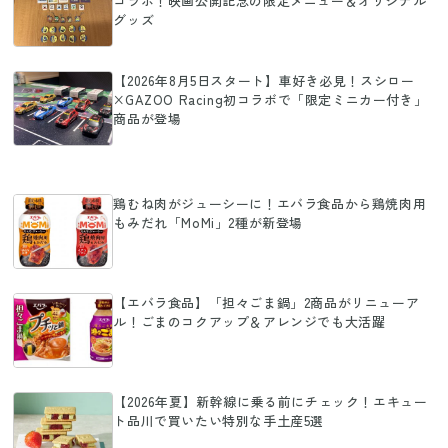
コラボ！映画公開記念の限定メニュー＆オリジナル
グッズ
【2026年8月5日スタート】車好き必見！スシロー
×GAZOO Racing初コラボで「限定ミニカー付き」
商品が登場
鶏むね肉がジューシーに！エバラ食品から鶏焼肉用
もみだれ「MoMi」2種が新登場
【エバラ食品】「担々ごま鍋」2商品がリニューア
ル！ごまのコクアップ＆アレンジでも大活躍
【2026年夏】新幹線に乗る前にチェック！エキュー
ト品川で買いたい特別な手土産5選