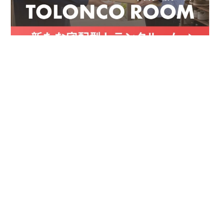
お金
家事テク
収納・片付け
ビューティ