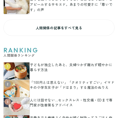
アピールするサモエド。あまりの可愛さに「尊いで
す」の声
人間関係の記事をすべて見る
RANKING
人間関係ランキング
子どもが独立したあと、夫婦つかず離れず軽やかに
1
暮らす方法
「100円とは思えない」「クオリティすごい」イマド
2
キの小学生女子が「ドはまり」する魔法のぬりえ
人には話せない…セックスレス・性交痛・EDまで専
3
門家が改善策をアドバイス
共働きでも機嫌よく自炊が続く秘訣って？ごはん作