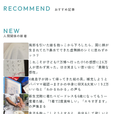
RECOMMEND
おすすめ記事
NEW
人間関係の新着
風邪を引いた娘を抱っこから下ろしたら、肩に顔が
生まれてた?!鼻水でできた虚無顔のシミに思わずホ
ッコリ
これこそが子ども!?万博へ行った小1の感想に2.6万
人が思わず笑った。ほほ笑ましい思い出に「素敵な
感性」
4歳息子が持って帰ってきた絵の具。補充しようと
パパママ確認→まさかの中身に仰天&大笑い！9.2万
いいねと「わかるわかる」の声も
新生児期に着たベビードレスを6歳になってもう一
度着た娘。「1着で2度美味しい」「エモすぎます」
の声集まる
息子を抱っこしようとすると、自分もして欲しいと