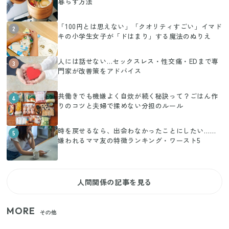
暮らす方法
「100円とは思えない」「クオリティすごい」イマド
2
キの小学生女子が「ドはまり」する魔法のぬりえ
人には話せない…セックスレス・性交痛・EDまで専
3
門家が改善策をアドバイス
共働きでも機嫌よく自炊が続く秘訣って？ごはん作
4
りのコツと夫婦で揉めない分担のルール
時を戻せるなら、出会わなかったことにしたい……
5
嫌われるママ友の特徴ランキング・ワースト5
人間関係の記事を見る
MORE
その他