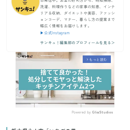
日発信中。お金の貯め方から、時短掃除、
洗濯、料理作りなどの家事の知恵、インテ
リア＆収納、ダイエットや美容、ファッシ
ョンコーデ、マナー、暮らし方の提案まで
幅広く情報をお届けします。
▶公式Instagram
サンキュ！編集部のプロフィールを見る＞
もっと読む
arrow_forward_ios
Powered by 
GliaStudios
Mute