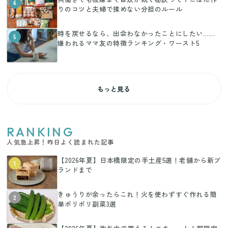
4
りのコツと夫婦で揉めない分担のルール
時を戻せるなら、出会わなかったことにしたい……
5
嫌われるママ友の特徴ランキング・ワースト5
もっと見る
RANKING
人気急上昇！昨日よく読まれた記事
【2026年夏】日本橋限定の手土産5選！老舗から新ブ
1
ランドまで
きゅうりが余ったらこれ！火を使わずすぐ作れる簡
2
単ポリポリ副菜3選