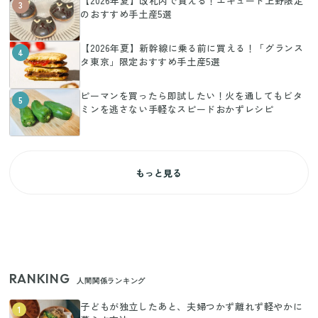
【2026年夏】改札内で買える！エキュート上野限定
3
のおすすめ手土産5選
【2026年夏】新幹線に乗る前に買える！「グランス
4
タ東京」限定おすすめ手土産5選
ピーマンを買ったら即試したい！火を通してもビタ
5
ミンを逃さない手軽なスピードおかずレシピ
もっと見る
RANKING
人間関係ランキング
子どもが独立したあと、夫婦つかず離れず軽やかに
1