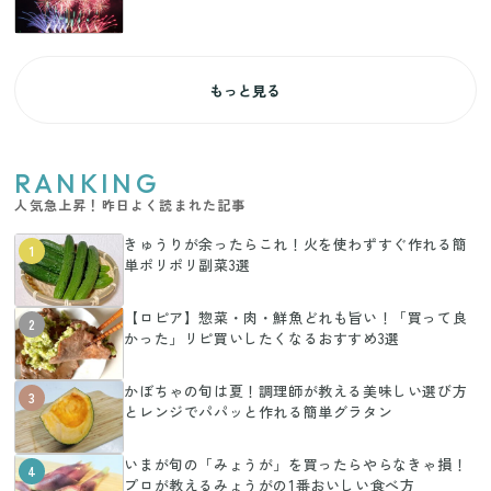
もっと見る
RANKING
人気急上昇！昨日よく読まれた記事
きゅうりが余ったらこれ！火を使わずすぐ作れる簡
1
単ポリポリ副菜3選
【ロピア】惣菜・肉・鮮魚どれも旨い！「買って良
2
かった」リピ買いしたくなるおすすめ3選
かぼちゃの旬は夏！調理師が教える美味しい選び方
3
とレンジでパパッと作れる簡単グラタン
いまが旬の「みょうが」を買ったらやらなきゃ損！
4
プロが教えるみょうがの1番おいしい食べ方