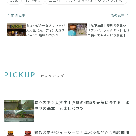
話題
おでかけ
ユニバーサル・スタジオ・ジャパン/USJ
前の記事
次の記事
ちょいビターなチョコ味が
【無印良品】愛用者多数の
大人気【カルディ】人気ス
「ファイルボックス1/2」は5
イーツに新味がでた!?
年使ってもやっぱり最強！
マニア愛用品
PICKUP
ピックアップ
初心者でも大丈夫！真夏の植物を元気に育てる「水
やりの基本」と楽しむコツ
鶏むね肉がジューシーに！エバラ食品から鶏焼肉用