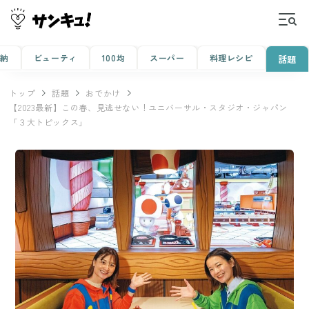
収納
ビューティ
100均
スーパー
料理レシピ
話題
トップ
話題
おでかけ
【2023最新】この春、見逃せない！ユニバーサル・スタジオ・ジャパン
「３大トピックス」