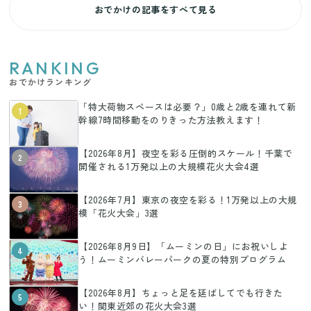
おでかけの記事をすべて見る
RANKING
おでかけランキング
「特大荷物スペースは必要？」0歳と2歳を連れて新
1
幹線7時間移動をのりきった方法教えます！
【2026年8月】夜空を彩る圧倒的スケール！千葉で
2
開催される1万発以上の大規模花火大会4選
【2026年7月】東京の夜空を彩る！1万発以上の大規
3
模「花火大会」3選
【2026年8月9日】「ムーミンの日」にお祝いしよ
4
う！ムーミンバレーパークの夏の特別プログラム
【2026年8月】ちょっと足を延ばしてでも行きた
5
い！関東近郊の花火大会3選