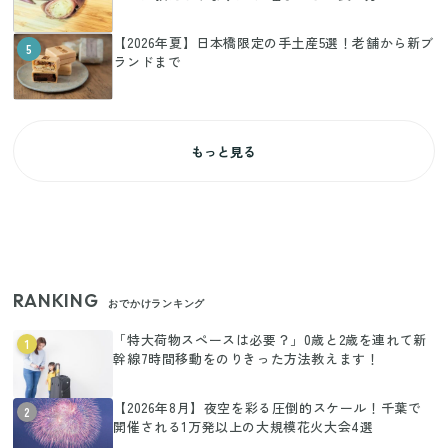
【2026年夏】日本橋限定の手土産5選！老舗から新ブ
5
ランドまで
もっと見る
RANKING
おでかけランキング
「特大荷物スペースは必要？」0歳と2歳を連れて新
1
幹線7時間移動をのりきった方法教えます！
【2026年8月】夜空を彩る圧倒的スケール！千葉で
2
開催される1万発以上の大規模花火大会4選