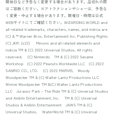
開始日など予告なく変更する場合があります。品切れの際
はご容赦ください。※アトラクションやショーは、予告な
く変更・中止する場合があります。開催日・時間は公式
WEBサイトにてご確認ください。WIZARDING WORLD and
all related trademarks, characters, names, and indicia are
(C) & ™ Warner Bros. Entertainment Inc. Publishing Rights
(C) JKR. (s22) Minions and all related elements and
indicia TM & (C) 2022 Universal Studios. All rights
reserved. (C) Nintendo TM & (C) 2022 Sesame
Workshop (C) 2022 Peanuts Worldwide LLC (C) 2022
SANRIO CO., LTD. (C) 2022 MARVEL Woody
Woodpecker TM & (C) Walter Lantz Productions LLC
Winnie Woodpecker TM &(C) Walter Lantz Productions
LLC Jurassic Park – The Ride TM & (C) Universal Studios
and Amblin Entertainment, Inc. TM & (C) Universal
Studios & Amblin Entertainment JAWS TM & (C)
Universal Studios. WaterWorld TM & (C) Universal