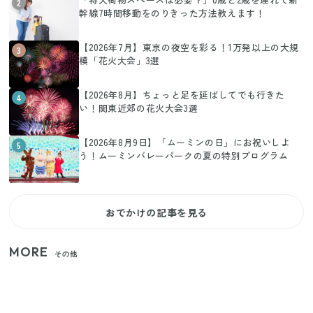
2
幹線7時間移動をのりきった方法教えます！
【2026年7月】東京の夜空を彩る！1万発以上の大規
3
模「花火大会」3選
【2026年8月】ちょっと足を延ばしてでも行きた
4
い！関東近郊の花火大会3選
【2026年8月9日】「ムーミンの日」にお祝いしよ
5
う！ムーミンバレーパークの夏の特別プログラム
おでかけの記事を見る
MORE
その他
いまが旬の「みょうが」を買ったらやらなきゃ損！
プロが教えるみょうがの1番おいしい食べ方