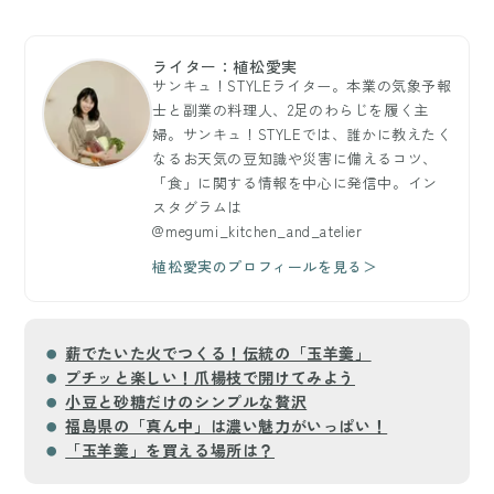
ライター：植松愛実
サンキュ！STYLEライター。本業の気象予報
士と副業の料理人、2足のわらじを履く主
婦。サンキュ！STYLEでは、誰かに教えたく
なるお天気の豆知識や災害に備えるコツ、
「食」に関する情報を中心に発信中。イン
スタグラムは
@megumi_kitchen_and_atelier
植松愛実のプロフィールを見る＞
薪でたいた火でつくる！伝統の「玉羊羹」
プチッと楽しい！爪楊枝で開けてみよう
小豆と砂糖だけのシンプルな贅沢
福島県の「真ん中」は濃い魅力がいっぱい！
「玉羊羹」を買える場所は？