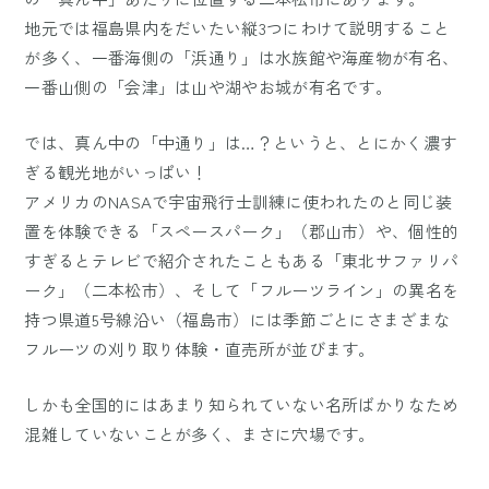
地元では福島県内をだいたい縦3つにわけて説明すること
が多く、一番海側の「浜通り」は水族館や海産物が有名、
一番山側の「会津」は山や湖やお城が有名です。
では、真ん中の「中通り」は…？というと、とにかく濃す
ぎる観光地がいっぱい！
アメリカのNASAで宇宙飛行士訓練に使われたのと同じ装
置を体験できる「スペースパーク」（郡山市）や、個性的
すぎるとテレビで紹介されたこともある「東北サファリパ
ーク」（二本松市）、そして「フルーツライン」の異名を
持つ県道5号線沿い（福島市）には季節ごとにさまざまな
フルーツの刈り取り体験・直売所が並びます。
しかも全国的にはあまり知られていない名所ばかりなため
混雑していないことが多く、まさに穴場です。