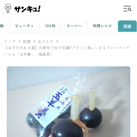
収納
ビューティ
100均
スーパー
料理レシピ
話題
トップ
話題
おでかけ
【おすすめお土産】爪楊枝で出す羊羹⁉プチッと楽しいまるでスーパーボ
ールな「玉羊羹」（福島県）