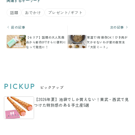
関連するキーワード
話題
おでかけ
プレゼント/ギフト
前の記事
次の記事
【セリア】話題の大人気商
常温で1年保存OK！ひき肉が
品から新作が⁉︎さらに便利に
欠かせないわが家の救世主
なって発売に！
「大豆ミート」
PICKUP
ピックアップ
【2026年夏】池袋でしか買えない！東武・西武で見
つけた特別感のある手土産5選