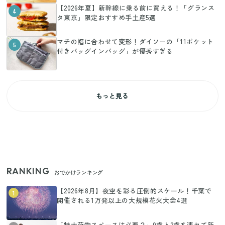
【2026年夏】新幹線に乗る前に買える！「グランス
4
タ東京」限定おすすめ手土産5選
マチの幅に合わせて変形！ダイソーの「11ポケット
5
付きバッグインバッグ」が優秀すぎる
もっと見る
RANKING
おでかけランキング
【2026年8月】夜空を彩る圧倒的スケール！千葉で
1
開催される1万発以上の大規模花火大会4選
「特大荷物スペースは必要？」0歳と2歳を連れて新