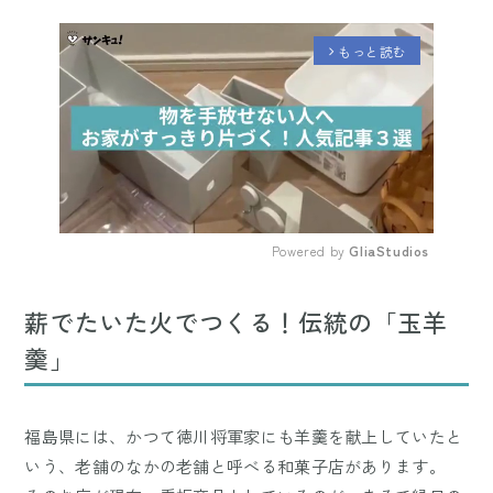
もっと読む
arrow_forward_ios
Powered by 
GliaStudios
Mute
薪でたいた火でつくる！伝統の「玉羊
羹」
福島県には、かつて徳川将軍家にも羊羹を献上していたと
いう、老舗のなかの老舗と呼べる和菓子店があります。