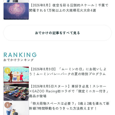
【2026年8月】夜空を彩る圧倒的スケール！千葉で
開催される1万発以上の大規模花火大会4選
おでかけの記事をすべて見る
RANKING
おでかけランキング
【2026年8月9日】「ムーミンの日」にお祝いしよ
1
う！ムーミンバレーパークの夏の特別プログラム
【2026年8月5日スタート】車好き必見！スシロー
2
×GAZOO Racing初コラボで「限定ミニカー付き」
商品が登場
「特大荷物スペースは必要？」0歳と2歳を連れて新
3
幹線7時間移動をのりきった方法教えます！