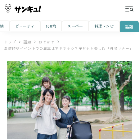
収納
ビューティ
100均
スーパー
料理レシピ
話題
トップ
話題
おでかけ
混雑時やイベントでの肩車はアリ？ナシ？子どもと楽しむ「外出マナー」