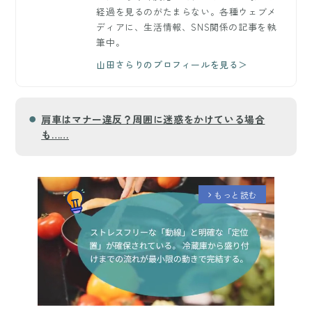
経過を見るのがたまらない。各種ウェブメ
ディアに、生活情報、SNS関係の記事を執
筆中。
山田さらりのプロフィールを見る＞
肩車はマナー違反？周囲に迷惑をかけている場合
も……
もっと読む
arrow_forward_ios