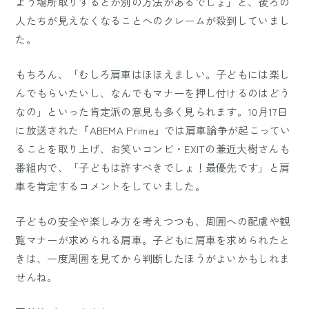
よう場所取りするとか別の方法があるでしょ」と、後ろの
人たちが見えなくなることへのクレームが殺到していまし
た。
もちろん、「むしろ肩車はほほえましい。子どもには楽し
んでもらいたいし、なんでもマナーを押し付けるのはどう
なの」といった肯定派の意見も多く見られます。10月17日
に放送された『ABEMA Prime』では肩車論争が起こってい
ることを取り上げ、お笑いコンビ・EXITの兼近大樹さんも
番組内で、「子どもは許すべきでしょ！最優先です」と肩
車を肯定するコメントをしていました。
子どもの安全や楽しみ方を考えつつも、周囲への配慮や観
覧マナーが求められる肩車。子どもに肩車を求められたと
きは、一度周囲を見てから判断したほうがよいかもしれま
せんね。