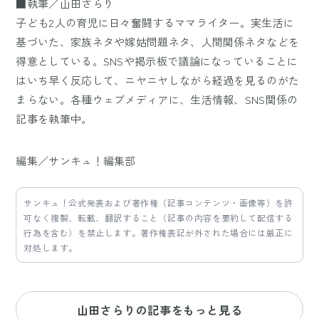
■執筆／山田さらり
子ども2人の育児に日々奮闘するママライター。実生活に
基づいた、家族ネタや嫁姑問題ネタ、人間関係ネタなどを
得意としている。SNSや掲示板で議論になっていることに
はいち早く反応して、ニヤニヤしながら経過を見るのがた
まらない。各種ウェブメディアに、生活情報、SNS関係の
記事を執筆中。
編集／サンキュ！編集部
サンキュ！公式発表および著作権（記事コンテンツ・画像等）を許
可なく複製、転載、翻訳すること（記事の内容を要約して配信する
行為を含む）を禁止します。著作権表記が外された場合には厳正に
対処します。
山田さらりの記事をもっと見る