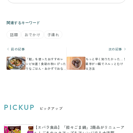
関連するキーワード
話題
おでかけ
子連れ
前の記事
次の記事
「鮭」を使ったおすすめレ
もっと早く知りたかった…！
シピ90選！食欲の秋にぴった
里芋が一瞬でスルッとむけ
りなごはん・おかずでおな
る方法
かも大満足
PICKUP
ピックアップ
【エバラ食品】「担々ごま鍋」2商品がリニューア
ル！ごまのコクアップ＆アレンジでも大活躍