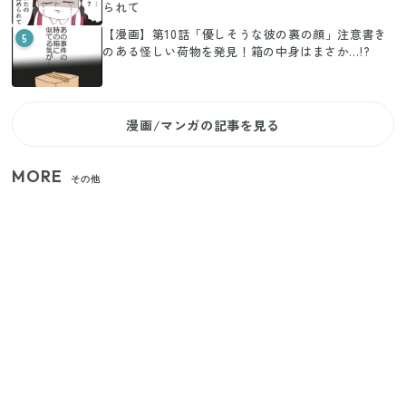
られて
【漫画】第10話「優しそうな彼の裏の顔」注意書き
5
のある怪しい荷物を発見！箱の中身はまさか…!?
漫画/マンガの記事を見る
MORE
その他
家族4人で100ギガ3,200円！ 今なら最大6ヵ月割引
（11/4まで）
【2026年8月4日スタート】ファミマ「45%増量作
戦」が再び！2週にわたり発売の全13種をレポート
きゅうりが余ったらこれ！火を使わずすぐ作れる簡
単ポリポリ副菜3選