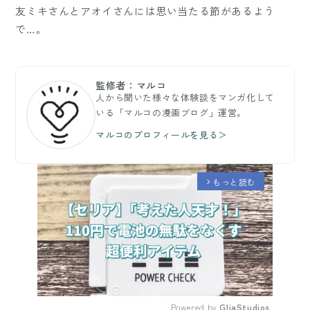
友ミキさんとアオイさんには思い当たる節があるよう
で…。
監修者：マルコ
人から聞いた様々な体験談をマンガ化して
いる「マルコの漫画ブログ」運営。
マルコのプロフィールを見る＞
もっと読む
arrow_forward_ios
Powered by 
GliaStudios