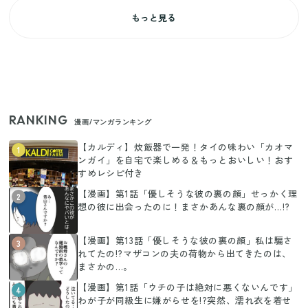
もっと見る
RANKING
漫画/マンガランキング
【カルディ】炊飯器で一発！タイの味わい「カオマ
1
ンガイ」を自宅で楽しめる＆もっとおいしい！おす
すめレシピ付き
【漫画】第1話「優しそうな彼の裏の顔」せっかく理
2
想の彼に出会ったのに！まさかあんな裏の顔が…!?
【漫画】第13話「優しそうな彼の裏の顔」私は騙さ
3
れてたの!?マザコンの夫の荷物から出てきたのは、
まさかの…。
【漫画】第1話「ウチの子は絶対に悪くないんです」
4
わが子が同級生に嫌がらせを!?突然、濡れ衣を着せ