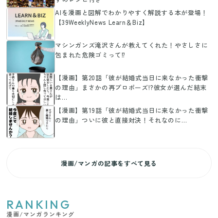
AIを漫画と図解でわかりやすく解説する本が登場！
【39WeeklyNews Learn＆Biz】
マシンガンズ滝沢さんが教えてくれた！やさしさに
包まれた危険ゴミって⁉
【漫画】第20話「彼が結婚式当日に来なかった衝撃
の理由」まさかの再プロポーズ!?彼女が選んだ結末
は…
【漫画】第19話「彼が結婚式当日に来なかった衝撃
の理由」ついに彼と直接対決！それなのに…
漫画/マンガの記事をすべて見る
RANKING
漫画/マンガランキング