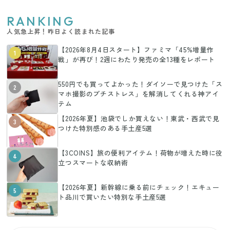
RANKING
人気急上昇！昨日よく読まれた記事
【2026年8月4日スタート】ファミマ「45%増量作
1
戦」が再び！2週にわたり発売の全13種をレポート
550円でも買ってよかった！ダイソーで見つけた「ス
2
マホ撮影のプチストレス」を解消してくれる神アイ
テム
【2026年夏】池袋でしか買えない！東武・西武で見
3
つけた特別感のある手土産5選
【3COINS】旅の便利アイテム！荷物が増えた時に役
4
立つスマートな収納術
【2026年夏】新幹線に乗る前にチェック！エキュー
5
ト品川で買いたい特別な手土産5選