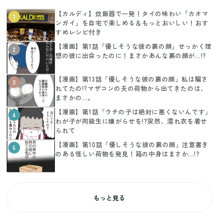
【カルディ】炊飯器で一発！タイの味わい「カオマ
1
ンガイ」を自宅で楽しめる＆もっとおいしい！おす
すめレシピ付き
【漫画】第1話「優しそうな彼の裏の顔」せっかく理
2
想の彼に出会ったのに！まさかあんな裏の顔が…!?
【漫画】第13話「優しそうな彼の裏の顔」私は騙さ
3
れてたの!?マザコンの夫の荷物から出てきたのは、
まさかの…。
【漫画】第1話「ウチの子は絶対に悪くないんです」
4
わが子が同級生に嫌がらせを!?突然、濡れ衣を着せ
られて
【漫画】第10話「優しそうな彼の裏の顔」注意書き
5
のある怪しい荷物を発見！箱の中身はまさか…!?
もっと見る