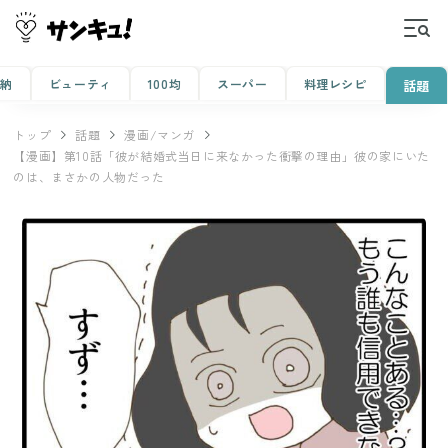
収納
ビューティ
100均
スーパー
料理レシピ
話題
トップ
話題
漫画/マンガ
【漫画】第10話「彼が結婚式当日に来なかった衝撃の理由」彼の家にいた
のは、まさかの人物だった