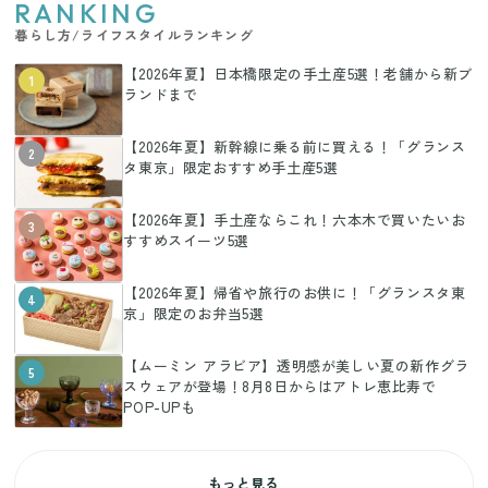
RANKING
暮らし方/ライフスタイルランキング
【2026年夏】日本橋限定の手土産5選！老舗から新ブ
1
ランドまで
【2026年夏】新幹線に乗る前に買える！「グランス
2
タ東京」限定おすすめ手土産5選
【2026年夏】手土産ならこれ！六本木で買いたいお
3
すすめスイーツ5選
【2026年夏】帰省や旅行のお供に！「グランスタ東
4
京」限定のお弁当5選
【ムーミン アラビア】透明感が美しい夏の新作グラ
5
スウェアが登場！8月8日からはアトレ恵比寿で
POP-UPも
もっと見る