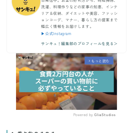
日発信中。お金の貯め方から、時短掃除、
洗濯、料理作りなどの家事の知恵、インテ
リア＆収納、ダイエットや美容、ファッシ
ョンコーデ、マナー、暮らし方の提案まで
幅広く情報をお届けします。
▶公式Instagram
サンキュ！編集部のプロフィールを見る＞
もっと読む
arrow_forward_ios
Powered by 
GliaStudios
Mute