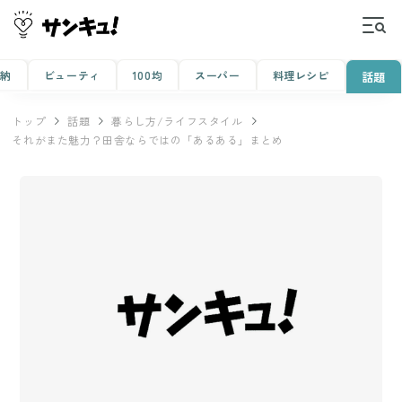
収納
ビューティ
100均
スーパー
料理レシピ
話題
トップ
話題
暮らし方/ライフスタイル
それがまた魅力？田舎ならではの「あるある」まとめ