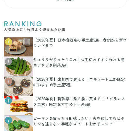
RANKING
人気急上昇！昨日よく読まれた記事
【2026年夏】日本橋限定の手土産5選！老舗から新ブ
1
ランドまで
きゅうりが余ったらこれ！火を使わずすぐ作れる簡
2
単ポリポリ副菜3選
【2026年夏】改札内で買える！エキュート上野限定
3
のおすすめ手土産5選
【2026年夏】新幹線に乗る前に買える！「グランス
4
タ東京」限定おすすめ手土産5選
ピーマンを買ったら即試したい！火を通してもビタ
5
ミンを逃さない手軽なスピードおかずレシピ