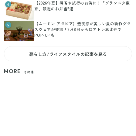
【2026年夏】帰省や旅行のお供に！「グランスタ東
4
京」限定のお弁当5選
【ムーミン アラビア】透明感が美しい夏の新作グラ
5
スウェアが登場！8月8日からはアトレ恵比寿で
POP-UPも
暮らし方/ライフスタイルの記事を見る
MORE
その他
【セリア】「考えた人天才！」使いやすさの工夫が
すごい大人気グッズ
【2026年夏】日本橋限定の手土産5選！老舗から新ブ
ランドまで
いまが旬の「みょうが」を買ったらやらなきゃ損！
プロが教えるみょうがの1番おいしい食べ方