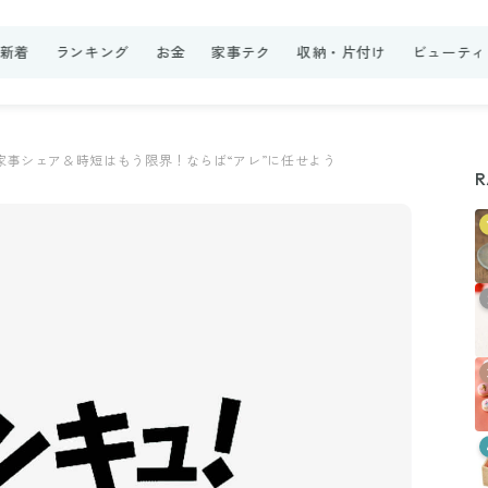
新着
ランキング
お金
家事テク
収納・片付け
ビューティ
家事シェア＆時短はもう限界！ならば“アレ”に任せよう
R