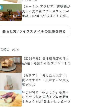
【ムーミン アラビア】透明感が
5
美しい夏の新作グラスウェアが
登場！8月8日からはアトレ恵比
寿でPOP-UPも
暮らし方/ライフスタイルの記事を見る
ORE
その他
【2026年夏】日本橋限定の手土
産5選！老舗から新ブランドまで
【セリア】「考えた人天才！」
使いやすさの工夫がすごい大人
気グッズ
いまが旬の「みょうが」を買っ
たらやらなきゃ損！プロが教え
るみょうがの1番おいしい食べ方