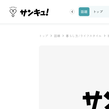
ーティ
100均・雑貨
スーパー
料理レシピ
話題
トップ
トップ
話題
暮らし方/ライフスタイル