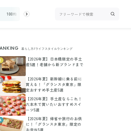
100均・雑貨
スーパー
料理レシピ
話題
ANKING
暮らし方/ライフスタイルランキング
【2026年夏】日本橋限定の手土
1
産5選！老舗から新ブランドまで
【2026年夏】新幹線に乗る前に
2
買える！「グランスタ東京」限
定おすすめ手土産5選
【2026年夏】手土産ならこれ！
3
六本木で買いたいおすすめスイ
ーツ5選
【2026年夏】帰省や旅行のお供
4
に！「グランスタ東京」限定の
お弁当5選