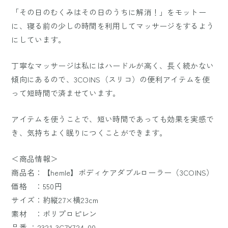
「その日のむくみはその日のうちに解消！」をモットー
に、寝る前の少しの時間を利用してマッサージをするよう
にしています。
丁寧なマッサージは私にはハードルが高く、長く続かない
傾向にあるので、3COINS（スリコ）の便利アイテムを使
って短時間で済ませています。
アイテムを使うことで、短い時間であっても効果を実感で
き、気持ちよく眠りにつくことができます。
＜商品情報＞
商品名：【hemle】ボディケアダブルローラー（3COINS）
価格 ：550円
サイズ：約縦27×横23cm
素材 ：ポリプロピレン
品番 ：2321-3C7Y724-00