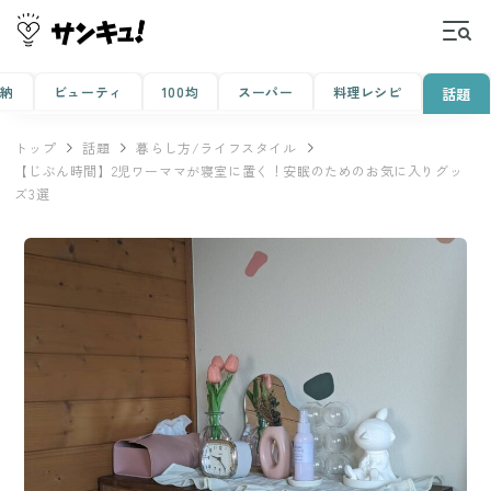
収納
ビューティ
100均
スーパー
料理レシピ
話題
トップ
話題
暮らし方/ライフスタイル
【じぶん時間】2児ワーママが寝室に置く！安眠のためのお気に入りグッ
ズ3選