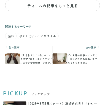
ティールの記事をもっと見る
関連するキーワード
話題
暮らし方/ライフスタイル
前の記事
次の記事
【しまむら】この秋ヘビロ
プロ主婦の家事マインド！
テ決定!?履き心地からデザイ
「誰かのための家事」をや
ンまで完璧な秋コーデにぴ
めるとラクになる
ったりのローファー見つけ
た！
PICKUP
ピックアップ
【2026年8月5日スタート】車好き必見！スシロー