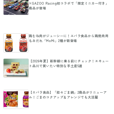
×GAZOO Racing初コラボで「限定ミニカー付き」
商品が登場
鶏むね肉がジューシーに！エバラ食品から鶏焼肉用
もみだれ「MoMi」2種が新登場
【2026年夏】新幹線に乗る前にチェック！エキュー
ト品川で買いたい特別な手土産5選
【エバラ食品】「担々ごま鍋」2商品がリニューア
ル！ごまのコクアップ＆アレンジでも大活躍