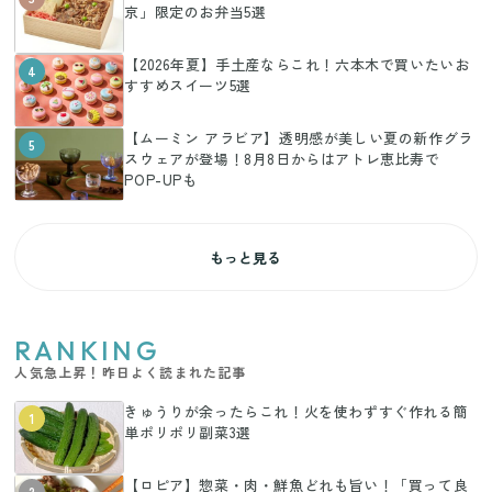
京」限定のお弁当5選
【2026年夏】手土産ならこれ！六本木で買いたいお
4
すすめスイーツ5選
【ムーミン アラビア】透明感が美しい夏の新作グラ
5
スウェアが登場！8月8日からはアトレ恵比寿で
POP-UPも
もっと見る
RANKING
人気急上昇！昨日よく読まれた記事
きゅうりが余ったらこれ！火を使わずすぐ作れる簡
1
単ポリポリ副菜3選
【ロピア】惣菜・肉・鮮魚どれも旨い！「買って良
2