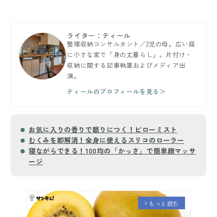
ライター：ティール
整理収納コンサルタント／2児の母。広い庭
に小さな家で「身の丈暮らし」。片付け・
収納に関する記事執筆およびメディア出
演。
ティールのプロフィールを見る＞
お気に入りの香りで眠りにつく！ピローミスト
むくみを即解消！全身に使えるスリコのローラー
寝ながらできる！100均の「かっさ」で簡単顔マッサ
ージ
もっと読む
arrow_forward_ios