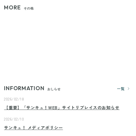
MORE
その他
【セリア】「考えた人天才！」使いやすさの工夫が
すごい大人気グッズ
【2026年夏】日本橋限定の手土産5選！老舗から新ブ
ランドまで
いまが旬の「みょうが」を買ったらやらなきゃ損！
プロが教えるみょうがの1番おいしい食べ方
INFORMATION
一覧
おしらせ
2026/02/18
【重要】「サンキュ！WEB」サイトリプレイスのお知らせ
2026/02/10
サンキュ！ メディアポリシー