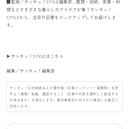
■監修／サンキュ！STYLE編集部…整理・収納、家事・料
理などさまざまな暮らしのアイデアが集うサンキュ！
STYLEから、注目の記事をピックアップしてお届けしま
す。
▶サンキュ！STYLEはこちら
編集／サンキュ！編集部
サンキュ！公式発表および著作権（記事コンテンツ・画像等）を許
可なく複製、転載、翻訳すること（記事の内容を要約して配信する
行為を含む）を禁止します。著作権表記が外された場合には厳正に
対処します。