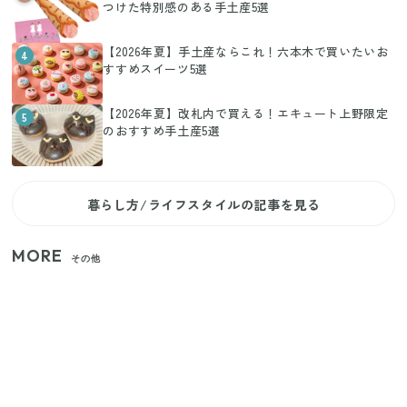
つけた特別感のある手土産5選
【2026年夏】手土産ならこれ！六本木で買いたいお
4
すすめスイーツ5選
【2026年夏】改札内で買える！エキュート上野限定
5
のおすすめ手土産5選
暮らし方/ライフスタイルの記事を見る
MORE
その他
家族4人で100ギガ3,200円！ 今なら最大6ヵ月割引
（11/4まで）
【2026年8月4日スタート】ファミマ「45%増量作
戦」が再び！2週にわたり発売の全13種をレポート