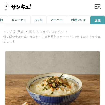
収納
ビューティ
100均
スーパー
料理レシピ
話題
トップ
話題
暮らし方/ライフスタイル
朝ご飯や小腹が空いたときに！簡単便利でアレンジもできるおすすめ商品
はこれ！