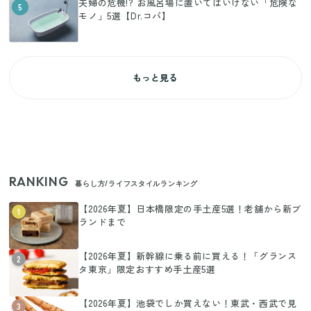
夫婦の危機!? お風呂場に置いてはいけない「危険な
5
モノ」5選【Dr.コパ】
もっと見る
RANKING
暮らし方/ライフスタイルランキング
【2026年夏】日本橋限定の手土産5選！老舗から新ブ
1
ランドまで
【2026年夏】新幹線に乗る前に買える！「グランス
2
タ東京」限定おすすめ手土産5選
【2026年夏】池袋でしか買えない！東武・西武で見
3