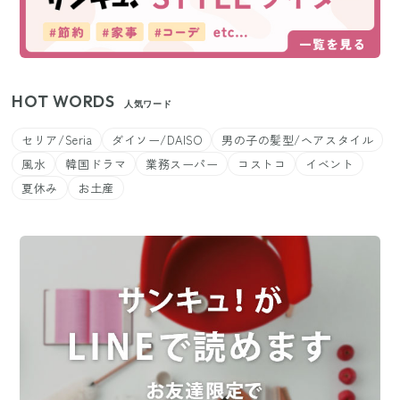
HOT WORDS
人気ワード
セリア/Seria
ダイソー/DAISO
男の子の髪型/ヘアスタイル
風水
韓国ドラマ
業務スーパー
コストコ
イベント
夏休み
お土産