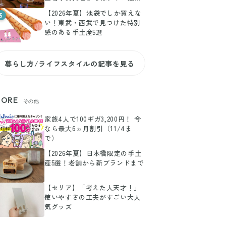
寿でPOP-UPも
【2026年夏】池袋でしか買えな
5
い！東武・西武で見つけた特別
感のある手土産5選
暮らし方/ライフスタイルの記事を見る
ORE
その他
家族4人で100ギガ3,200円！ 今
なら最大6ヵ月割引（11/4ま
で）
【2026年夏】日本橋限定の手土
産5選！老舗から新ブランドまで
【セリア】「考えた人天才！」
使いやすさの工夫がすごい大人
気グッズ