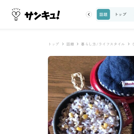
ーティ
100均・雑貨
スーパー
料理レシピ
話題
トップ
トップ
話題
暮らし方/ライフスタイル