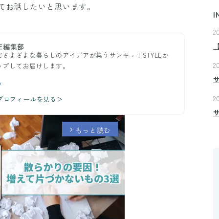
てお話したいと思います。
I
2
E編集部
さまざまな暮らしのアイデアが集うサンキュ！STYLEか
2
ップしてお届けします。
ら
2
のプロフィールを見る＞
もっと読む
arrow_forward_ios