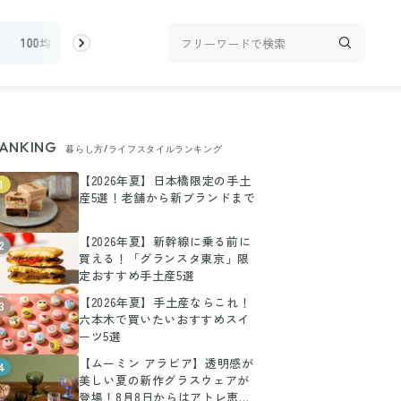
100均・雑貨
スーパー
料理レシピ
話題
ANKING
暮らし方/ライフスタイルランキング
【2026年夏】日本橋限定の手土
1
産5選！老舗から新ブランドまで
【2026年夏】新幹線に乗る前に
2
買える！「グランスタ東京」限
定おすすめ手土産5選
【2026年夏】手土産ならこれ！
3
六本木で買いたいおすすめスイ
ーツ5選
【ムーミン アラビア】透明感が
4
美しい夏の新作グラスウェアが
登場！8月8日からはアトレ恵比