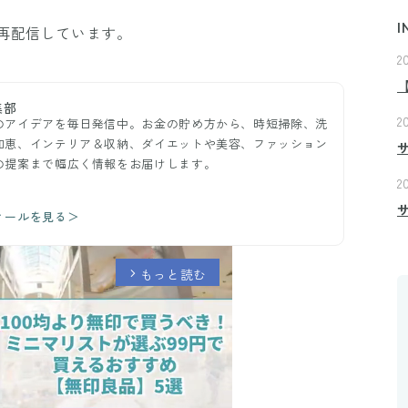
I
再配信しています。
2
集部
2
のアイデアを毎日発信中。お金の貯め方から、時短掃除、洗
知恵、インテリア＆収納、ダイエットや美容、ファッション
の提案まで幅広く情報をお届けします。
2
ィールを見る＞
もっと読む
arrow_forward_ios