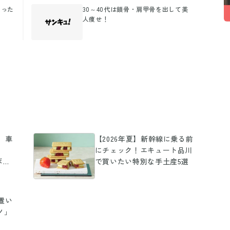
なった
30～40代は鎖骨・肩甲骨を出して美
人痩せ！
ト】車
【2026年夏】新幹線に乗る前
にチェック！エキュート品川
ボで
で買いたい特別な手土産5選
品が
置い
ノ」