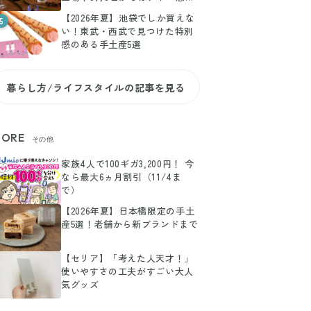
寿でPOP-UPも
【2026年夏】池袋でしか買えな
5
い！東武・西武で見つけた特別
感のある手土産5選
暮らし方/ライフスタイルの記事を見る
ORE
その他
家族4人で100ギガ3,200円！ 今
なら最大6ヵ月割引（11/4ま
で）
【2026年夏】日本橋限定の手土
産5選！老舗から新ブランドまで
【セリア】「考えた人天才！」
使いやすさの工夫がすごい大人
気グッズ