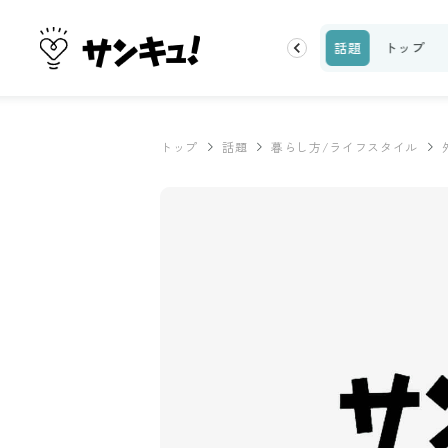
ーティ
100均・雑貨
スーパー
料理レシピ
話題
トップ
トップ
話題
暮らし方/ライフスタイル