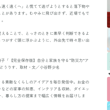
も速く遠くへ」と慌てて逃げようとすると落下物や
ことがあります。むやみに飛び出さず、近場でもで
う。
覚えることで、とっさのときに素早く判断できるよ
４つがすぐ頭に浮かぶように、外出先で時々思い出
冊子「【完全保存版】自分と家族を守る“防災力”ア
あんどうりす、取材・文／小谷野少名
きる素敵なくらしのアイデアを毎日発信中。お金の
りなどの家事の知恵、インテリア＆収納、ダイエッ
ー、暮らし方の提案まで幅広く情報をお届けしま