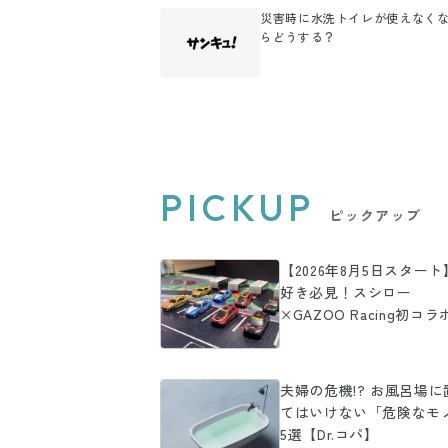
災害時に水洗トイレが使えなく
らどうする？
PICKUP
ピックアップ
【2026年8月5日スター
好き必見！スシロー
×GAZOO Racing初コラ
「限定ミニカー付き」商
登場
夫婦の危機!? お風呂場に
てはいけない「危険なモ
5選【Dr.コパ】