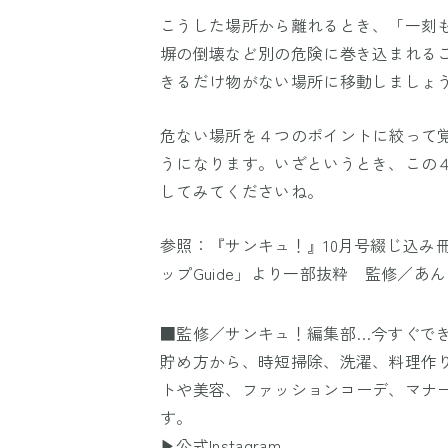
こうした場所から離れるとき、「一刻
塀の倒壊など別の危険に巻き込まれる
きるだけ物がない場所に移動しましょ
危ない場所を４つのポイントに絞って
うになります。いざというとき、この
してみてくださいね。
参照：『サンキュ！』10月号綴じ込み
ップGuide」より一部抜粋 監修／
■監修／サンキュ！編集部…今すぐで
貯め方から、時短掃除、洗濯、料理作
トや美容、ファッションコーデ、マナ
す。
▶公式Instagram