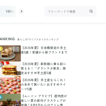
ィ
100均・雑貨
スーパー
料理レシピ
話題
ANKING
暮らし方/ライフスタイルランキング
【2026年夏】日本橋限定の手土
1
産5選！老舗から新ブランドまで
【2026年夏】新幹線に乗る前に
2
買える！「グランスタ東京」限
定おすすめ手土産5選
【2026年夏】手土産ならこれ！
3
六本木で買いたいおすすめスイ
ーツ5選
【ムーミン アラビア】透明感が
4
美しい夏の新作グラスウェアが
登場！8月8日からはアトレ恵比