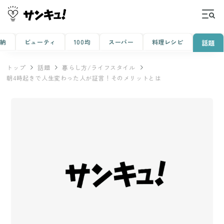
収納
ビューティ
100均
スーパー
料理レシピ
話題
トップ
話題
暮らし方/ライフスタイル
朝4時起きで人生変わった人が証言！そのメリットとは