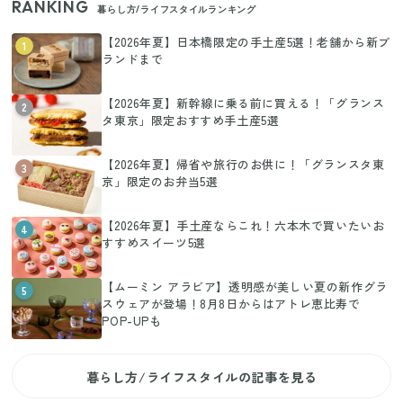
RANKING
暮らし方/ライフスタイルランキング
【2026年夏】日本橋限定の手土産5選！老舗から新ブ
1
ランドまで
【2026年夏】新幹線に乗る前に買える！「グランス
2
タ東京」限定おすすめ手土産5選
【2026年夏】帰省や旅行のお供に！「グランスタ東
3
京」限定のお弁当5選
【2026年夏】手土産ならこれ！六本木で買いたいお
4
すすめスイーツ5選
【ムーミン アラビア】透明感が美しい夏の新作グラ
5
スウェアが登場！8月8日からはアトレ恵比寿で
POP-UPも
暮らし方/ライフスタイルの記事を見る