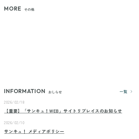
MORE
その他
【セリア】「考えた人天才！」使いやすさの工夫が
すごい大人気グッズ
いまが旬の「みょうが」を買ったらやらなきゃ損！
プロが教えるみょうがの1番おいしい食べ方
【2026年夏】日本橋限定の手土産5選！老舗から新ブ
ランドまで
INFORMATION
一覧
おしらせ
2026/02/18
【重要】「サンキュ！WEB」サイトリプレイスのお知らせ
2026/02/10
サンキュ！ メディアポリシー