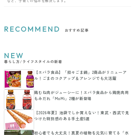
など、子育ての悩みを解決します。
RECOMMEND
おすすめ記事
NEW
暮らし方/ライフスタイルの新着
【エバラ食品】「担々ごま鍋」2商品がリニューア
ル！ごまのコクアップ＆アレンジでも大活躍
鶏むね肉がジューシーに！エバラ食品から鶏焼肉用
もみだれ「MoMi」2種が新登場
【2026年夏】池袋でしか買えない！東武・西武で見
つけた特別感のある手土産5選
初心者でも大丈夫！真夏の植物を元気に育てる「水