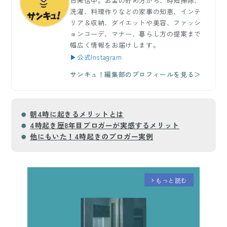
日発信中。お金の貯め方から、時短掃除、
洗濯、料理作りなどの家事の知恵、インテ
リア＆収納、ダイエットや美容、ファッシ
ョンコーデ、マナー、暮らし方の提案まで
幅広く情報をお届けします。
▶公式Instagram
サンキュ！編集部のプロフィールを見る＞
朝4時に起きるメリットとは
4時起き歴8年目ブロガーが実感するメリット
他にもいた！4時起きのブロガー実例
もっと読む
arrow_forward_ios