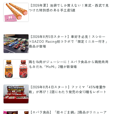
【2026年夏】池袋でしか買えない！東武・西武で見
つけた特別感のある手土産5選
【2026年8月5日スタート】車好き必見！スシロー
×GAZOO Racing初コラボで「限定ミニカー付き」
商品が登場
鶏むね肉がジューシーに！エバラ食品から鶏焼肉用
もみだれ「MoMi」2種が新登場
【2026年8月4日スタート】ファミマ「45%増量作
戦」が再び！2週にわたり発売の全13種をレポート
【エバラ食品】「担々ごま鍋」2商品がリニューア