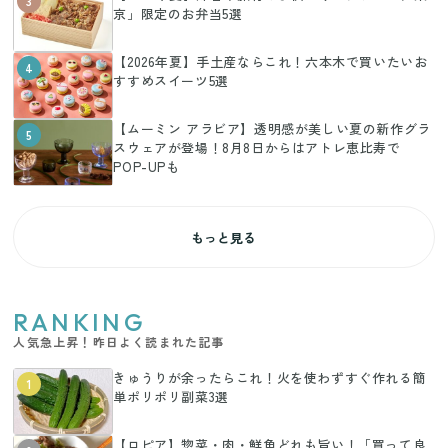
3
京」限定のお弁当5選
【2026年夏】手土産ならこれ！六本木で買いたいお
4
すすめスイーツ5選
【ムーミン アラビア】透明感が美しい夏の新作グラ
5
スウェアが登場！8月8日からはアトレ恵比寿で
POP-UPも
もっと見る
RANKING
人気急上昇！昨日よく読まれた記事
きゅうりが余ったらこれ！火を使わずすぐ作れる簡
1
単ポリポリ副菜3選
【ロピア】惣菜・肉・鮮魚どれも旨い！「買って良