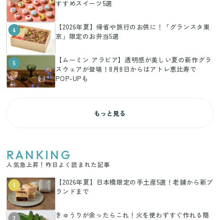
すすめスイーツ5選
【2026年夏】帰省や旅行のお供に！「グランスタ東
4
京」限定のお弁当5選
【ムーミン アラビア】透明感が美しい夏の新作グラ
5
スウェアが登場！8月8日からはアトレ恵比寿で
POP-UPも
もっと見る
RANKING
人気急上昇！昨日よく読まれた記事
【2026年夏】日本橋限定の手土産5選！老舗から新ブ
1
ランドまで
きゅうりが余ったらこれ！火を使わずすぐ作れる簡
2