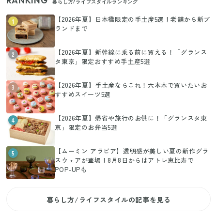
RANKING
暮らし方/ライフスタイルランキング
【2026年夏】日本橋限定の手土産5選！老舗から新ブ
1
ランドまで
【2026年夏】新幹線に乗る前に買える！「グランス
2
タ東京」限定おすすめ手土産5選
【2026年夏】手土産ならこれ！六本木で買いたいお
3
すすめスイーツ5選
【2026年夏】帰省や旅行のお供に！「グランスタ東
4
京」限定のお弁当5選
【ムーミン アラビア】透明感が美しい夏の新作グラ
5
スウェアが登場！8月8日からはアトレ恵比寿で
POP-UPも
暮らし方/ライフスタイルの記事を見る