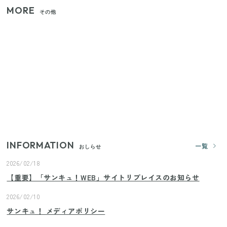
MORE
その他
【2026年夏】日本橋限定の手土産5選！老舗から新ブ
ランドまで
【セリア】「考えた人天才！」使いやすさの工夫が
すごい大人気グッズ
いまが旬の「みょうが」を買ったらやらなきゃ損！
プロが教えるみょうがの1番おいしい食べ方
INFORMATION
一覧
おしらせ
2026/02/18
【重要】「サンキュ！WEB」サイトリプレイスのお知らせ
2026/02/10
サンキュ！ メディアポリシー