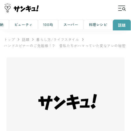
収納
ビューティ
100均
スーパー
料理レシピ
話題
トップ
話題
暮らし方/ライフスタイル
ハンドスピナーのご先祖様！？ 昔私たちがハマっていた変なアレの秘密