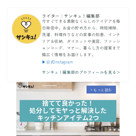
ライター：サンキュ！編集部
今すぐできる素敵なくらしのアイデアを毎
日発信中。お金の貯め方から、時短掃除、
洗濯、料理作りなどの家事の知恵、インテ
リア＆収納、ダイエットや美容、ファッシ
ョンコーデ、マナー、暮らし方の提案まで
幅広く情報をお届けします。
▶公式Instagram
サンキュ！編集部のプロフィールを見る＞
もっと読む
arrow_forward_ios