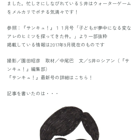
ました。忙しさにしなびれているＳ井はウォーターゲーム
をメルカリでポチる気満々です！
参照：『サンキュ！』１１月号「子どもが夢中になる変な
アレのヒミツを探ってきた件。」より一部抜粋
掲載している情報は2017年9月現在のものです
撮影／園田昭彦 取材／中尾巴 文／S井ロシアン（『サ
ンキュ！』編集部）
『サンキュ！』最新号の詳細は
こちら
！
記事を書いたのは・・・