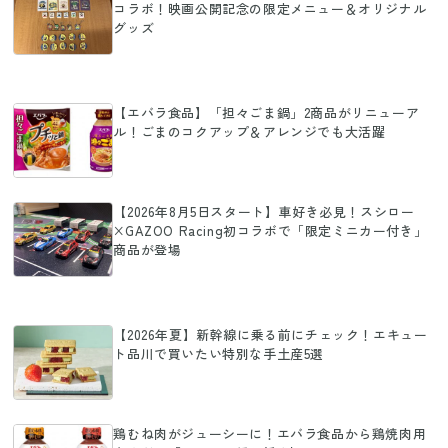
コラボ！映画公開記念の限定メニュー＆オリジナル
グッズ
【エバラ食品】「担々ごま鍋」2商品がリニューア
ル！ごまのコクアップ＆アレンジでも大活躍
【2026年8月5日スタート】車好き必見！スシロー
×GAZOO Racing初コラボで「限定ミニカー付き」
商品が登場
【2026年夏】新幹線に乗る前にチェック！エキュー
ト品川で買いたい特別な手土産5選
鶏むね肉がジューシーに！エバラ食品から鶏焼肉用