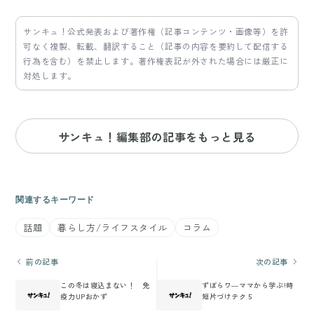
サンキュ！公式発表および著作権（記事コンテンツ・画像等）を許
可なく複製、転載、翻訳すること（記事の内容を要約して配信する
行為を含む）を禁止します。著作権表記が外された場合には厳正に
対処します。
サンキュ！編集部の記事をもっと見る
関連するキーワード
話題
暮らし方/ライフスタイル
コラム
前の記事
次の記事
この冬は寝込まない！ 免
ずぼらワ―ママから学ぶ!時
疫力UPおかず
短片づけテク５