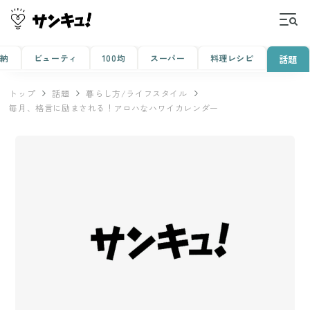
収納
ビューティ
100均
スーパー
料理レシピ
話題
トップ
話題
暮らし方/ライフスタイル
毎月、格言に励まされる！アロハなハワイカレンダー