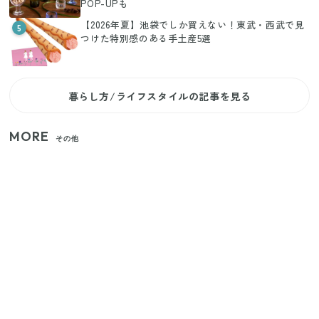
POP-UPも
【2026年夏】池袋でしか買えない！東武・西武で見
5
つけた特別感のある手土産5選
暮らし方/ライフスタイルの記事を見る
MORE
その他
家族4人で100ギガ3,200円！ 今なら最大6ヵ月割引
（11/4まで）
【2026年夏】日本橋限定の手土産5選！老舗から新ブ
ランドまで
【セリア】「考えた人天才！」使いやすさの工夫が
すごい大人気グッズ