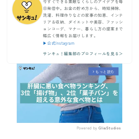
今すぐできる素敵なくらしのアイデアを毎
日発信中。お金の貯め方から、時短掃除、
洗濯、料理作りなどの家事の知恵、インテ
リア＆収納、ダイエットや美容、ファッシ
ョンコーデ、マナー、暮らし方の提案まで
幅広く情報をお届けします。
▶公式Instagram
サンキュ！編集部のプロフィールを見る＞
もっと読む
arrow_forward_ios
Powered by 
GliaStudios