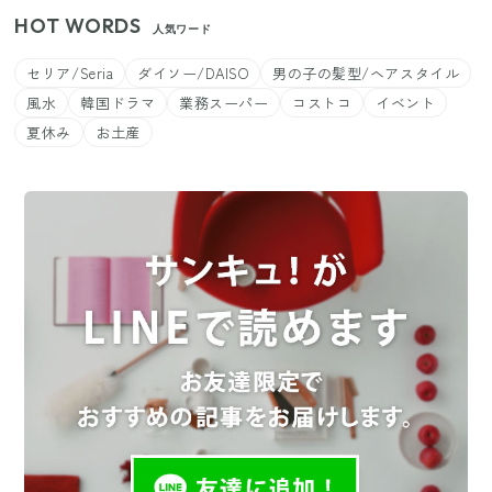
HOT WORDS
人気ワード
セリア/Seria
ダイソー/DAISO
男の子の髪型/ヘアスタイル
風水
韓国ドラマ
業務スーパー
コストコ
イベント
夏休み
お土産