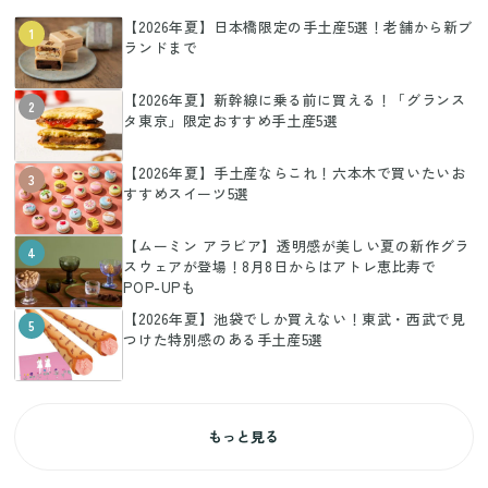
【2026年夏】日本橋限定の手土産5選！老舗から新ブ
1
ランドまで
【2026年夏】新幹線に乗る前に買える！「グランス
2
タ東京」限定おすすめ手土産5選
【2026年夏】手土産ならこれ！六本木で買いたいお
3
すすめスイーツ5選
【ムーミン アラビア】透明感が美しい夏の新作グラ
4
スウェアが登場！8月8日からはアトレ恵比寿で
POP-UPも
【2026年夏】池袋でしか買えない！東武・西武で見
5
つけた特別感のある手土産5選
もっと見る