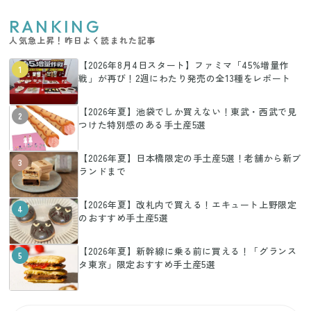
RANKING
人気急上昇！昨日よく読まれた記事
【2026年8月4日スタート】ファミマ「45%増量作
1
戦」が再び！2週にわたり発売の全13種をレポート
【2026年夏】池袋でしか買えない！東武・西武で見
2
つけた特別感のある手土産5選
【2026年夏】日本橋限定の手土産5選！老舗から新ブ
3
ランドまで
【2026年夏】改札内で買える！エキュート上野限定
4
のおすすめ手土産5選
【2026年夏】新幹線に乗る前に買える！「グランス
5
タ東京」限定おすすめ手土産5選