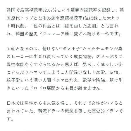
韓国で最高視聴率52.67％という驚異の視聴率を記録し、韓
国歴代トップとなる35週間連続視聴率1位記録した大ヒッ
ト時代劇。「他の作品とは一線を画した史劇」とも言わ
れ、韓国の歴史ドラママニア達に愛され続ける一作です。
主軸となるのは、情けない“ダメ王子”だったチュモンが真
のヒーローに生まれ変わっていく成長物語。ダメっぷりに
母性本能をくすぐられるかと思えば、男らしく凛々しい姿
にどっぷりハマってしまうこと間違いなし！恋愛、友情、
親子愛という深い人間ドラマに加え、欲望や陰謀、駆け引
きといったドロドロ展開からも目が離せません。
日本では男性からも人気を博し、それまで女性がハマると
言われていた、韓流ドラマの概念を覆した歴史的ドラマで
す。