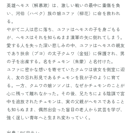
英雄ヘモス（解慕漱）は、激しい戦いの最中に重傷を負
い、河伯（ハベク）族の娘ユファ（柳花）に命を救われ
る。
やがて二人は恋に落ち、ユファはヘモスの子を身ごもる
が、ヘモスはそれを知らぬまま漢軍の矢に倒れてしまう。
愛する人を失った深い悲しみの中、ユファはヘモスの親友
であり扶余（プヨ）の太子クムワ（金蛙）に保護され、男
の子を出産する。名をチュモン（朱蒙）と名付けた。
ユファに密かな想いを寄せていたクムワは彼女を側室に迎
え、友の忘れ形見であるチュモンを我が子のように育て
る。一方、クムワの娘ソソノは、なぜかチュモンのことが
心に残って離れなかった。その後、兄たちによる陰謀で宮
中を追放されたチュモンは、実の父親がヘモスであること
も知らぬまま、偶然出会った盲目の老人から武芸を学び、
強く逞しい青年へと生まれ変わっていく。
出典：
BS日テレ