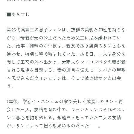
■あらすじ
第25代高麗王の息子ウォンは、抜群の美貌と知性を持ちな
がら、母親が元の公主だったため父王に忌み嫌われてい
た。政事に興味のない彼は、親友であり護衛のリンと心を
通わせ、特別な絆で結ばれていた。ある日、二人は身分を
隠して王宮の外へ出かけ、大商人ウン・ヨンベクの妻が殺
される現場を目撃する。妻の遺言を伝えにヨンベクの屋敷
へ忍び込んだウォンとリンは、そこで彼の娘サンと出会
う。
7年後、学者イ・スンヒュの家で美しく成長したサンと再
会した三人。友情を育む中で、ウォンとリンはそれぞれサ
ンに恋心を抱き始める。永遠だと思っていた二人の友情
が、サンによって揺らぎ始めるのだった――。