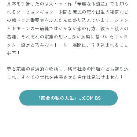
脚本を手掛けたのは大ヒット作『華麗なる遺産』でも知ら
れるソ・ヒョンギョン。財閥と庶民の恋や出生の秘密など
の韓ドラ定番要素をふんだんに盛り込んでいます。ジアン
とドギョンの一筋縄ではいかない恋の行方、彼らと親との
葛藤、それぞれの家族の思い…深い洞察に基づいたキャラ
クター設定と巧みなストーリー展開に、引き込まれること
必至！
恋と家族の普遍的な物語に、格差社会の問題なども盛り込
まれ、すべての世代を共感させた名作は見逃せません！
『黄金の私の人生』J:COM BS