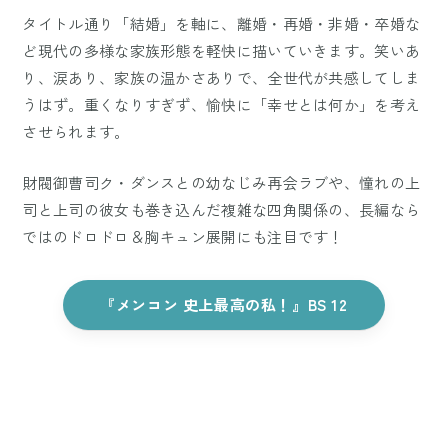
タイトル通り「結婚」を軸に、離婚・再婚・非婚・卒婚な
ど現代の多様な家族形態を軽快に描いていきます。笑いあ
り、涙あり、家族の温かさありで、全世代が共感してしま
うはず。重くなりすぎず、愉快に「幸せとは何か」を考え
させられます。
財閥御曹司ク・ダンスとの幼なじみ再会ラブや、憧れの上
司と上司の彼女も巻き込んだ複雑な四角関係の、長編なら
ではのドロドロ＆胸キュン展開にも注目です！
『メンコン 史上最高の私！』BS 12