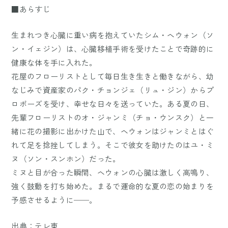
■あらすじ
生まれつき心臓に重い病を抱えていたシム・ヘウォン（ソ
ン・イェジン）は、心臓移植手術を受けたことで奇跡的に
健康な体を手に入れた。
花屋のフローリストとして毎日生き生きと働きながら、幼
なじみで資産家のパク・チョンジェ（リュ・ジン）からプ
ロポーズを受け、幸せな日々を送っていた。ある夏の日、
先輩フローリストのオ・ジャンミ（チョ・ウンスク）と一
緒に花の撮影に出かけた山で、ヘウォンはジャンミとはぐ
れて足を捻挫してしまう。そこで彼女を助けたのはユ・ミ
ヌ（ソン・スンホン）だった。
ミヌと目が合った瞬間、ヘウォンの心臓は激しく高鳴り、
強く鼓動を打ち始めた。まるで運命的な夏の恋の始まりを
予感させるように──。
出典：
テレ東