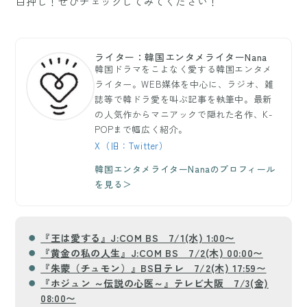
白押し！ぜひチェックしてみてください！
ライター：韓国エンタメライターNana
韓国ドラマをこよなく愛する韓国エンタメ
ライター。WEB媒体を中心に、ラジオ、雑
誌等で韓ドラ愛を叫ぶ記事を執筆中。最新
の人気作からマニアックで隠れた名作、K-
POPまで幅広く紹介。
X（旧：Twitter）
韓国エンタメライターNanaのプロフィール
を見る＞
『王は愛する』J:COM BS 7/1(水) 1:00〜
『黄金の私の人生』J:COM BS 7/2(木) 00:00〜
『朱蒙（チュモン）』BS日テレ 7/2(木) 17:59〜
『ホジュン ～伝説の心医～』テレビ大阪 7/3(金)
08:00〜