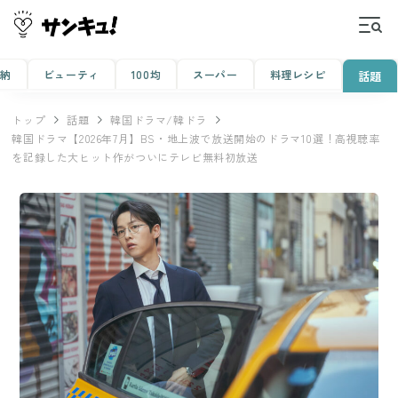
収納
ビューティ
100均
スーパー
料理レシピ
話題
トップ
話題
韓国ドラマ/韓ドラ
韓国ドラマ【2026年7月】BS・地上波で放送開始のドラマ10選！高視聴率
を記録した大ヒット作がついにテレビ無料初放送