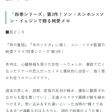
「四季シリーズ」第3作！ソン・スンホン×ソ
ン・イェジンで贈る純愛メロ
■見どころ
『秋の童話』『冬のソナタ』に続く、ユン・ソクホ監督の
純愛ドラマ“四季シリーズ”第3作！
本作は、心臓移植を受けた女性・ヘウォンが、事故で亡く
なったドナーの恋人だったミヌと運命的に出会い、強く惹
かれ合うロマンスドラマ。
過去の悲しみ、誤解、家族の反対が絡み、運命に翻弄され
ながらも愛を貫いていく、王道メロドラマ展開が胸を締め
つけます。思い込み＆すれ違いといった当時の“韓ドラあ
るある”が満載なのはもちろん、詩的で絵画のような美し