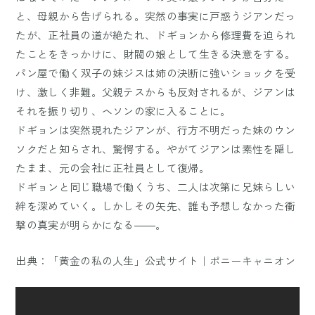
と、母親から告げられる。突然の事実に戸惑うジアンだっ
たが、正社員の道が絶たれ、ドギョンから修理費を迫られ
たことをきっかけに、財閥の娘として生きる決意をする。
パン屋で働く双子の妹ジスは姉の決断に強いショックを受
け、激しく非難。父親テスからも反対されるが、ジアンは
それを振り切り、ヘソンの家に入ることに。
ドギョンは突然現れたジアンが、行方不明だった妹のウン
ソクだと知らされ、驚愕する。やがてジアンは素性を隠し
たまま、元の会社に正社員として復帰。
ドギョンと同じ職場で働くうち、二人は次第に兄妹らしい
絆を深めていく。しかしその矢先、誰も予想しなかった衝
撃の真実が明らかになる――。
出典：
「黄金の私の人生」公式サイト｜ポニーキャニオン