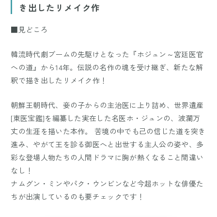
き出したリメイク作
■見どころ
韓流時代劇ブームの先駆けとなった『ホジュン～宮廷医官
への道』から14年。伝説の名作の魂を受け継ぎ、新たな解
釈で描き出したリメイク作！
朝鮮王朝時代、妾の子からの主治医に上り詰め、世界遺産
[東医宝鑑]を編纂した実在した名医ホ・ジュンの、波瀾万
丈の生涯を描いた本作。 苦境の中でも己の信じた道を突き
進み、やがて王を診る御医へと出世する主人公の姿や、多
彩な登場人物たちの人間ドラマに胸が熱くなること間違い
なし！
ナムグン・ミンやパク・ウンビンなど今超ホットな俳優た
ちが出演しているのも要チェックです！