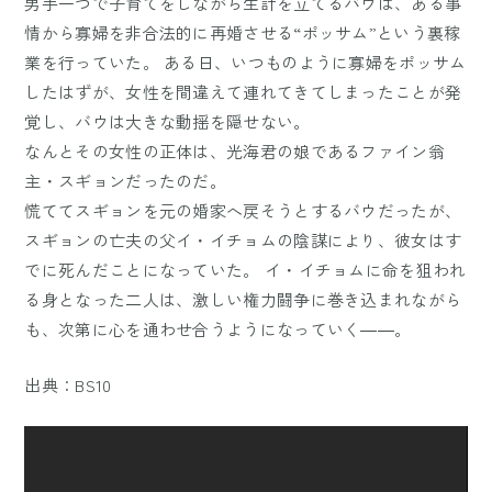
男手一つで子育てをしながら生計を立てるバウは、ある事
情から寡婦を非合法的に再婚させる“ポッサム”という裏稼
業を行っていた。 ある日、いつものように寡婦をポッサム
したはずが、女性を間違えて連れてきてしまったことが発
覚し、バウは大きな動揺を隠せない。
なんとその女性の正体は、光海君の娘であるファイン翁
主・スギョンだったのだ。
慌ててスギョンを元の婚家へ戻そうとするバウだったが、
スギョンの亡夫の父イ・イチョムの陰謀により、彼女はす
でに死んだことになっていた。 イ・イチョムに命を狙われ
る身となった二人は、激しい権力闘争に巻き込まれながら
も、次第に心を通わせ合うようになっていく――。
出典：
BS10