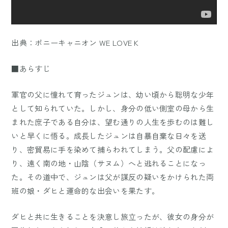
出典：
ポニーキャニオン WE LOVE K
■あらすじ
軍官の父に憧れて育ったジュンは、幼い頃から聡明な少年
として知られていた。しかし、身分の低い側室の母から生
まれた庶子である自分は、望む通りの人生を歩むのは難し
いと早くに悟る。成長したジュンは自暴自棄な日々を送
り、密貿易に手を染めて捕らわれてしまう。父の配慮によ
り、遠く南の地・山陰（サヌム）へと逃れることになっ
た。その道中で、ジュンは父が謀反の疑いをかけられた両
班の娘・ダヒと運命的な出会いを果たす。
ダヒと共に生きることを決意し旅立ったが、彼女の身分が