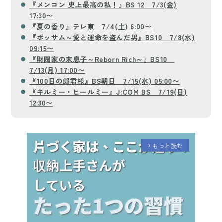
『メンコン 史上最高の私！』BS 12 7/3(金)
17:30〜
『夏の香り』テレ東 7/4(土) 6:00〜
『ポッサム～愛と運命を盗んだ男』BS10 7/8(水)
09:15〜
『財閥家の末息子～Reborn Rich～』BS10
7/13(月) 17:00〜
『100日の郎君様』BS朝日 7/15(水) 05:00〜
『キルミー・ヒールミー』J:COM BS 7/19(日)
12:30〜
もっと読む
arrow_forward_ios