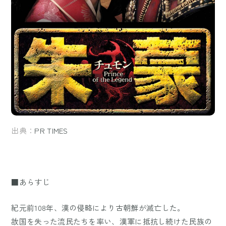
出典：
PR TIMES
■あらすじ
紀元前108年、漢の侵略により古朝鮮が滅亡した。
故国を失った流民たちを率い、漢軍に抵抗し続けた民族の