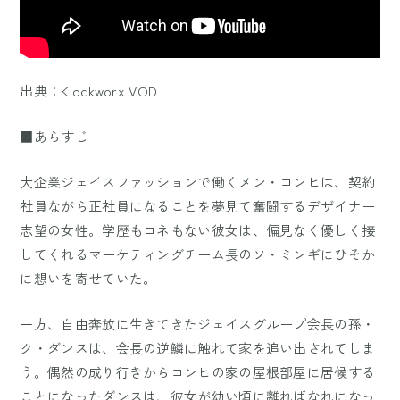
出典：
Klockworx VOD
■あらすじ
大企業ジェイスファッションで働くメン・コンヒは、契約
社員ながら正社員になることを夢見て奮闘するデザイナー
志望の女性。学歴もコネもない彼女は、偏見なく優しく接
してくれるマーケティングチーム長のソ・ミンギにひそか
に想いを寄せていた。
一方、自由奔放に生きてきたジェイスグループ会長の孫・
ク・ダンスは、会長の逆鱗に触れて家を追い出されてしま
う。偶然の成り行きからコンヒの家の屋根部屋に居候する
ことになったダンスは、彼女が幼い頃に離ればなれになっ