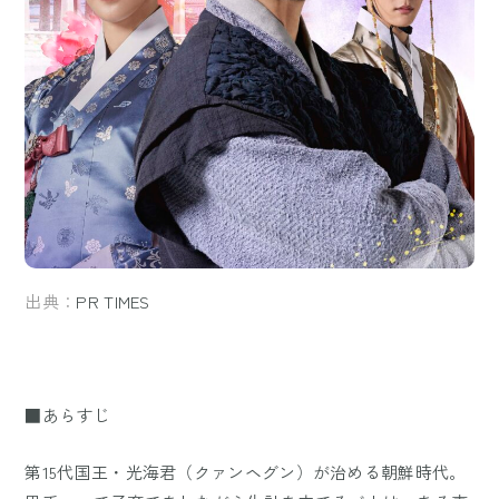
出典：
PR TIMES
■あらすじ
第15代国王・光海君（クァンヘグン）が治める朝鮮時代。