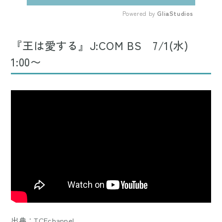
Powered by 
GliaStudios
Mute
『王は愛する』J:COM BS 7/1(水)
1:00〜
出典：
TCEchannel