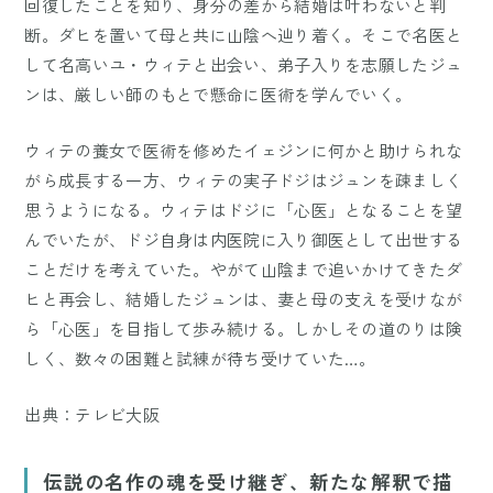
回復したことを知り、身分の差から結婚は叶わないと判
断。ダヒを置いて母と共に山陰へ辿り着く。そこで名医と
して名高いユ・ウィテと出会い、弟子入りを志願したジュ
ンは、厳しい師のもとで懸命に医術を学んでいく。
ウィテの養女で医術を修めたイェジンに何かと助けられな
がら成長する一方、ウィテの実子ドジはジュンを疎ましく
思うようになる。ウィテはドジに「心医」となることを望
んでいたが、ドジ自身は内医院に入り御医として出世する
ことだけを考えていた。やがて山陰まで追いかけてきたダ
ヒと再会し、結婚したジュンは、妻と母の支えを受けなが
ら「心医」を目指して歩み続ける。しかしその道のりは険
しく、数々の困難と試練が待ち受けていた…。
出典：
テレビ大阪
伝説の名作の魂を受け継ぎ、新たな解釈で描