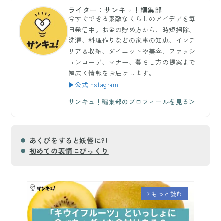
ライター：サンキュ！編集部
今すぐできる素敵なくらしのアイデアを毎
日発信中。お金の貯め方から、時短掃除、
洗濯、料理作りなどの家事の知恵、インテ
リア＆収納、ダイエットや美容、ファッシ
ョンコーデ、マナー、暮らし方の提案まで
幅広く情報をお届けします。
▶公式Instagram
サンキュ！編集部のプロフィールを見る＞
あくびをすると妖怪に?!
初めての表情にびっくり
もっと読む
arrow_forward_ios