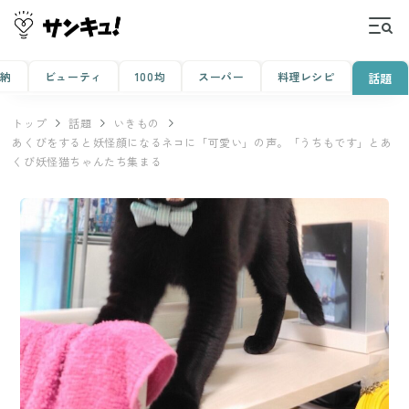
収納
ビューティ
100均
スーパー
料理レシピ
話題
トップ
話題
いきもの
あくびをすると妖怪顔になるネコに「可愛い」の声。「うちもです」とあ
くび妖怪猫ちゃんたち集まる