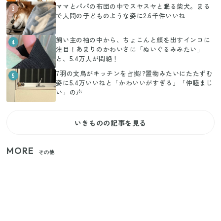
ママとパパの布団の中でスヤスヤと眠る柴犬。まる
3
で人間の子どものような姿に2.6千件いいね
飼い主の袖の中から、ちょこんと顔を出すインコに
4
注目！あまりのかわいさに「ぬいぐるみみたい」
と、5.4万人が悶絶！
7羽の文鳥がキッチンを占拠!?置物みたいにたたずむ
5
姿に5.4万いいねと「かわいいがすぎる」「仲睦まじ
い」の声
いきものの記事を見る
MORE
その他
家族4人で100ギガ3,200円！ 今なら最大6ヵ月割引
（11/4まで）
【2026年夏】日本橋限定の手土産5選！老舗から新ブ
ランドまで