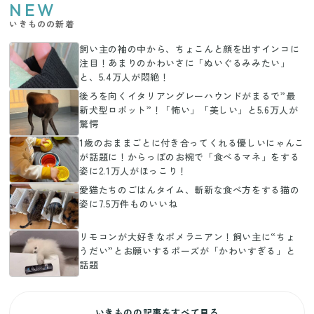
NEW
いきものの新着
飼い主の袖の中から、ちょこんと顔を出すインコに
注目！あまりのかわいさに「ぬいぐるみみたい」
と、5.4万人が悶絶！
後ろを向くイタリアングレーハウンドがまるで”最
新犬型ロボット”！「怖い」「美しい」と5.6万人が
驚愕
1歳のおままごとに付き合ってくれる優しいにゃんこ
が話題に！からっぽのお椀で「食べるマネ」をする
姿に2.1万人がほっこり！
愛猫たちのごはんタイム、斬新な食べ方をする猫の
姿に7.5万件ものいいね
リモコンが大好きなポメラニアン！飼い主に“ちょ
うだい”とお願いするポーズが「かわいすぎる」と
話題
いきものの記事をすべて見る