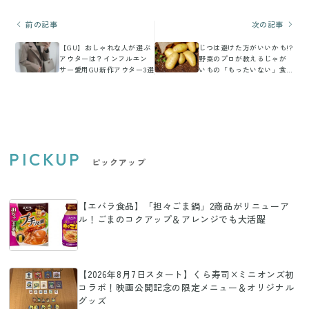
前の記事
次の記事
【GU】おしゃれな人が選ぶ
じつは避けた方がいいかも!?
アウターは？インフルエン
野菜のプロが教えるじゃが
サー愛用GU新作アウター3選
いもの「もったいない」食
べ方3選
PICKUP
ピックアップ
【エバラ食品】「担々ごま鍋」2商品がリニューア
ル！ごまのコクアップ＆アレンジでも大活躍
【2026年8月7日スタート】くら寿司×ミニオンズ初
コラボ！映画公開記念の限定メニュー＆オリジナル
グッズ