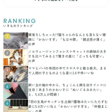
RANKING
いきものランキング
寝落ちしちゃった!?猫ちゃんのなんとも言えない寝
1
顔に「かわいすぎ」「もはや罪」「親近感が湧く」
の声
ノルウェージャンフォレストキャットの姉妹の大き
2
さを比べてみると?!驚きの差に「どっちも可愛い」
の声
ママとパパの布団の中でスヤスヤと眠る柴犬。まる
3
で人間の子どものような姿に2.6千件いいね
飼い主の袖の中から、ちょこんと顔を出すインコに
4
注目！あまりのかわいさに「ぬいぐるみみたい」
と、5.4万人が悶絶！
7羽の文鳥がキッチンを占拠!?置物みたいにたたずむ
5
姿に5.4万いいねと「かわいいがすぎる」「仲睦まじ
い」の声