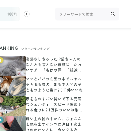
ィ
100均・雑貨
スーパー
料理レシピ
話題
ANKING
いきものランキング
寝落ちしちゃった!?猫ちゃんの
1
なんとも言えない寝顔に「かわ
いすぎ」「もはや罪」「親近感
が湧く」の声
ママとパパの布団の中でスヤス
2
ヤと眠る柴犬。まるで人間の子
どものような姿に2.6千件いいね
坂をものすごい勢いで下る元気
3
なシェルティ。スピード感あふ
れる走りに2.1万件のいいね集ま
る
飼い主の袖の中から、ちょこん
4
と顔を出すインコに注目！あま
りのかわいさに「ぬいぐるみみ