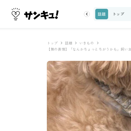
ーティ
100均・雑貨
スーパー
料理レシピ
話題
トップ
トップ
話題
いきもの
【無の表情】「なんかちょっとちがうかも」飼い主