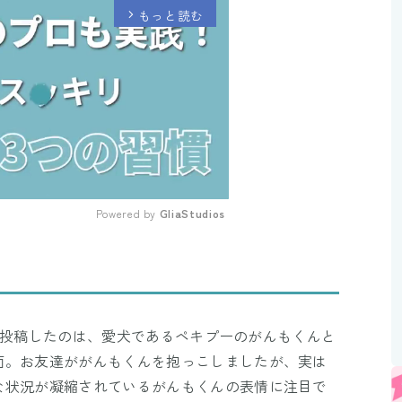
もっと読む
arrow_forward_ios
Powered by 
GliaStudios
Mute
がXに投稿したのは、愛犬であるペキプーのがんもくんと
面。お友達ががんもくんを抱っこしましたが、実は
な状況が凝縮されているがんもくんの表情に注目で