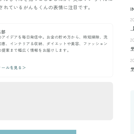
されているがんもくんの表情に注目です。
I
2
集部
のアイデアを毎日発信中。お金の貯め方から、時短掃除、洗
2
知恵、インテリア＆収納、ダイエットや美容、ファッション
の提案まで幅広く情報をお届けします。
2
ィールを見る＞