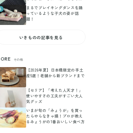
たい」と、5.4万人が悶絶！
まるでブレイキングダンスを踊
5
っているような子犬の姿が話
題！
いきものの記事を見る
ORE
その他
【2026年夏】日本橋限定の手土
産5選！老舗から新ブランドまで
【セリア】「考えた人天才！」
使いやすさの工夫がすごい大人
気グッズ
いまが旬の「みょうが」を買っ
たらやらなきゃ損！プロが教え
るみょうがの1番おいしい食べ方