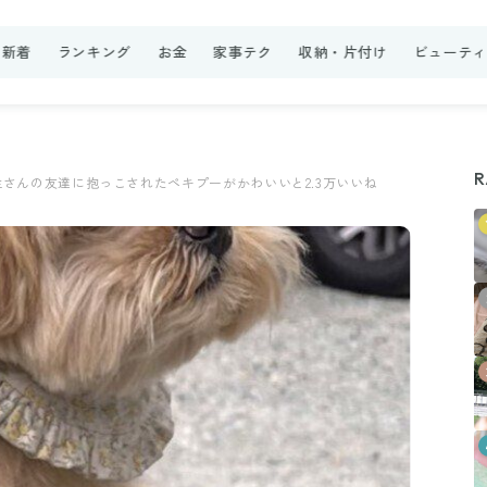
新着
ランキング
お金
家事テク
収納・片付け
ビューテ
R
さんの友達に抱っこされたペキプーがかわいいと2.3万いいね