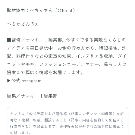
取材協力：べちかさん（@10chf）
べちかさんのX
■監修／サンキュ！編集部…今すぐできる素敵なくらしの
アイデアを毎日発信中。お金の貯め方から、時短掃除、洗
濯、料理作りなどの家事の知恵、インテリア＆収納、ダイ
エットや美容、ファッションコーデ、マナー、暮らし方の
提案まで幅広く情報をお届けします。
▶公式Instagram
編集／サンキュ！編集部
サンキュ！公式発表および著作権（記事コンテンツ・画像等）を許
可なく複製、転載、翻訳すること（記事の内容を要約して配信する
行為を含む）を禁止します。著作権表記が外された場合には厳正に
対処します。