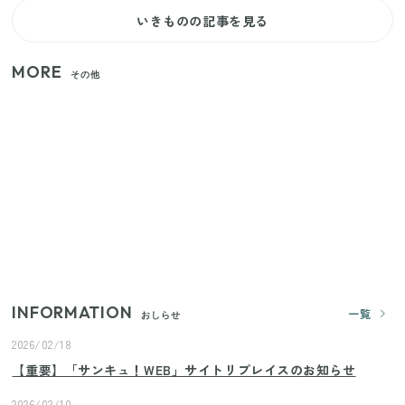
いきものの記事を見る
MORE
その他
家族4人で100ギガ3,200円！ 今なら最大6ヵ月割引
（11/4まで）
【2026年夏】日本橋限定の手土産5選！老舗から新ブ
ランドまで
【セリア】「考えた人天才！」使いやすさの工夫が
すごい大人気グッズ
INFORMATION
一覧
おしらせ
2026/02/18
【重要】「サンキュ！WEB」サイトリプレイスのお知らせ
2026/02/10