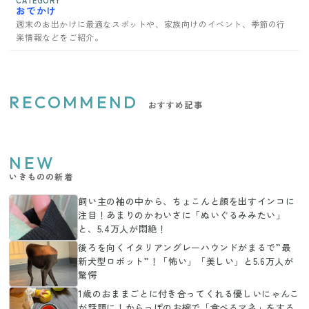
CATEGORY
おでかけ
週末のお出かけに最適なスポットや、家族向けのイベント、季節の行
楽情報などをご紹介。
RECOMMEND
おすすめ記事
NEW
いきものの新着
飼い主の袖の中から、ちょこんと顔を出すインコに
注目！あまりのかわいさに「ぬいぐるみみたい」
と、5.4万人が悶絶！
後ろを向くイタリアングレーハウンドがまるで”最
新犬型ロボット”！「怖い」「美しい」と5.6万人が
驚愕
1歳のおままごとに付き合ってくれる優しいにゃんこ
が話題に！からっぽのお椀で「食べるマネ」をする