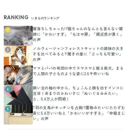
RANKING
いきものランキング
寝落ちしちゃった!?猫ちゃんのなんとも言えない寝
1
顔に「かわいすぎ」「もはや罪」「親近感が湧く」
の声
ノルウェージャンフォレストキャットの姉妹の大き
2
さを比べてみると?!驚きの差に「どっちも可愛い」
の声
ママとパパの布団の中でスヤスヤと眠る柴犬。まる
3
で人間の子どものような姿に2.6千件いいね
飼い主の袖の中から、ちょこんと顔を出すインコに
4
注目！あまりのかわいさに「ぬいぐるみみたい」
と、5.4万人が悶絶！
7羽の文鳥がキッチンを占拠!?置物みたいにたたずむ
5
姿に5.4万いいねと「かわいいがすぎる」「仲睦まじ
い」の声