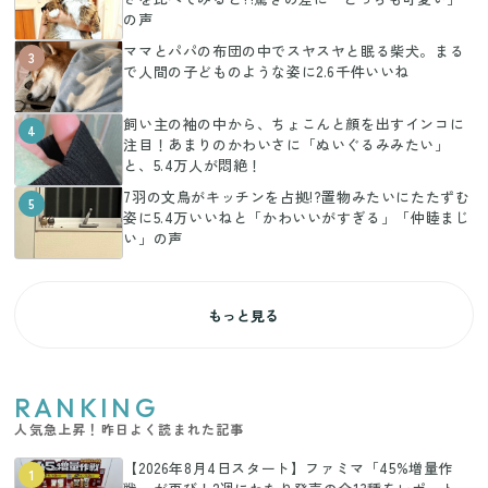
の声
ママとパパの布団の中でスヤスヤと眠る柴犬。まる
3
で人間の子どものような姿に2.6千件いいね
飼い主の袖の中から、ちょこんと顔を出すインコに
4
注目！あまりのかわいさに「ぬいぐるみみたい」
と、5.4万人が悶絶！
7羽の文鳥がキッチンを占拠!?置物みたいにたたずむ
5
姿に5.4万いいねと「かわいいがすぎる」「仲睦まじ
い」の声
もっと見る
RANKING
人気急上昇！昨日よく読まれた記事
【2026年8月4日スタート】ファミマ「45%増量作
1