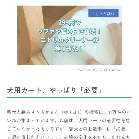
もっと読む
arrow_forward_ios
Powered by 
GliaStudios
Mute
犬用カート、やっぱり「必要」
柴犬と暮らすべちかさん（@10chf）の投稿に、11万件のい
いねが集まっています。以前は、犬用カートの必要性を感
じていなかったそうですが、愛犬とのお散歩中に「必要」
と思い直したといいます。心境の変化をもたらしたわんち