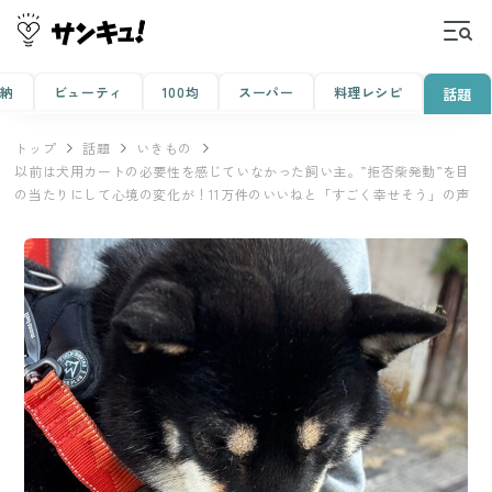
収納
ビューティ
100均
スーパー
料理レシピ
話題
トップ
話題
いきもの
以前は犬用カートの必要性を感じていなかった飼い主。”拒否柴発動”を目
の当たりにして心境の変化が！11万件のいいねと「すごく幸せそう」の声