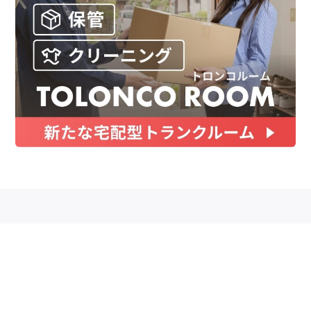
お金
家事テク