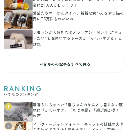
姿に2.1万人がほっこり！
愛猫たちのごはんタイム、斬新な食べ方をする猫の
姿に7.5万件ものいいね
リモコンが大好きなポメラニアン！飼い主に“ちょ
うだい”とお願いするポーズが「かわいすぎる」と
話題
いきものの記事をすべて見る
RANKING
いきものランキング
寝落ちしちゃった!?猫ちゃんのなんとも言えない寝
1
顔に「かわいすぎ」「もはや罪」「親近感が湧く」
の声
ノルウェージャンフォレストキャットの姉妹の大き
2
さを比べてみると?!驚きの差に「どっちも可愛い」