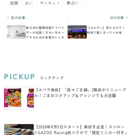
話題
占い
サンキュ！
夢占い
前の記事
次の記事
東大卒の整理収納アドバイ
【カルディ】和えるだけ！
ザーが伝授！きれいをキー
時短で激うまハワイの味
プするための年間カレンダ
ー 7～12月
PICKUP
ピックアップ
【エバラ食品】「担々ごま鍋」2商品がリニューア
ル！ごまのコクアップ＆アレンジでも大活躍
【2026年8月5日スタート】車好き必見！スシロー
×GAZOO Racing初コラボで「限定ミニカー付き」