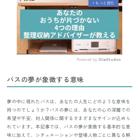
もっと読む
arrow_forward_ios
Powered by 
GliaStudios
Mute
バスの夢が象徴する意味
夢の中に現れたバスは、あなたの人生にどのような意味を
持つのでしょうか？バスの夢には、あなたの心の深層での
希望や不安、対人関係に関するさまざまなサインが込めら
れています。本記事では、バスの夢が象徴する基本的な意
味に加えて、シチュエーションや登場人物ごとに異なる解