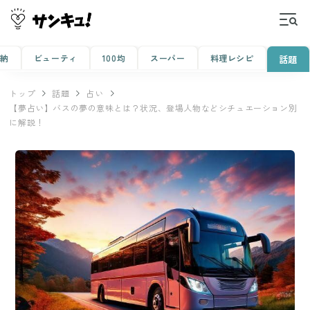
収納
ビューティ
100均
スーパー
料理レシピ
話題
トップ
話題
占い
【夢占い】バスの夢の意味とは？状況、登場人物などシチュエーション別
に解説！