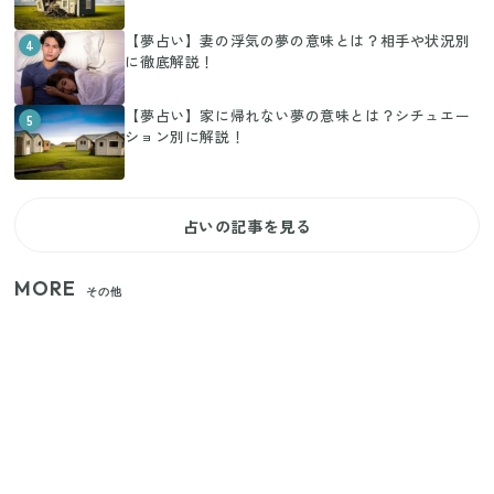
【夢占い】妻の浮気の夢の意味とは？相手や状況別
4
に徹底解説！
【夢占い】家に帰れない夢の意味とは？シチュエー
5
ション別に解説！
占いの記事を見る
MORE
その他
いまが旬の「みょうが」を買ったらやらなきゃ損！
プロが教えるみょうがの1番おいしい食べ方
【セリア】「考えた人天才！」使いやすさの工夫が
すごい大人気グッズ
【2026年夏】日本橋限定の手土産5選！老舗から新ブ