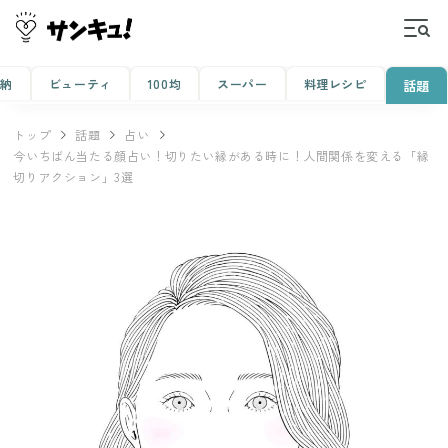
収納
ビューティ
100均
スーパー
料理レシピ
話題
トップ
話題
占い
今いちばん当たる顔占い！切りたい縁がある時に！人間関係を変える「縁
切りアクション」3選