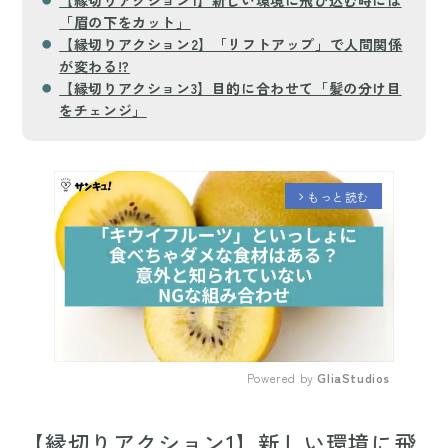
「眉の下をカット」
【縁切りアクション2】「リフトアップ」で人間関係
が変わる!?
【縁切りアクション3】目的に合わせて「髪の分け目
をチェンジ」
もっと読む
arrow_forward_ios
Powered by 
GliaStudios
Mute
【縁切りアクション1】新しい環境に飛