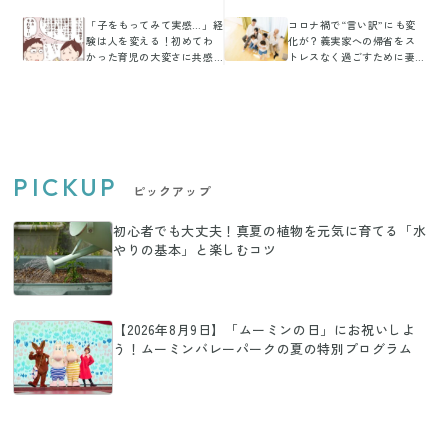
「子をもってみて実感…」経
コロナ禍で“言い訳”にも変
験は人を変える！初めてわ
化が？義実家への帰省をス
かった育児の大変さに共感
トレスなく過ごすために妻
の嵐
たちがやっている賢いアイ
デア
PICKUP
ピックアップ
初心者でも大丈夫！真夏の植物を元気に育てる「水
やりの基本」と楽しむコツ
【2026年8月9日】「ムーミンの日」にお祝いしよ
う！ムーミンバレーパークの夏の特別プログラム