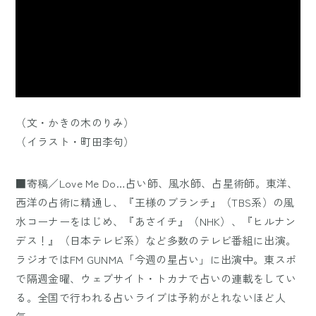
（文・かきの木のりみ）
（イラスト・町田李句）
■寄稿／Love Me Do…占い師、風水師、占星術師。東洋、
西洋の占術に精通し、『王様のブランチ』（TBS系）の風
水コーナーをはじめ、『あさイチ』（NHK）、『ヒルナン
デス！』（日本テレビ系）など多数のテレビ番組に出演。
ラジオではFM GUNMA「今週の星占い」に出演中。東スポ
で隔週金曜、ウェブサイト・トカナで占いの連載をしてい
る。全国で行われる占いライブは予約がとれないほど人