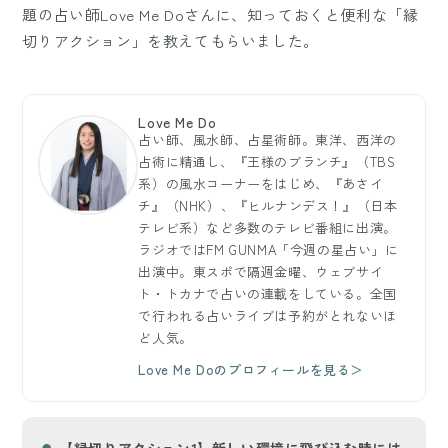
題の占い師Love Me Doさんに、知っておくと便利な「縁
切りアクション」を教えてもらいました。
Love Me Do
占い師、風水師、占星術師。東洋、西洋の
占術に精通し、『王様のブランチ』（TBS
系）の風水コーナーをはじめ、『あさイ
チ』（NHK）、『ヒルナンデス！』（日本
テレビ系）など多数のテレビ番組に出演。
ラジオではFM GUNMA「今週の星占い」に
出演中。東スポで隔週金曜、ウェブサイ
ト・トカナで占いの連載をしている。全国
で行われる占いライブは予約がとれないほ
ど人気。
Love Me Doのプロフィールを見る＞
【縁切りアクション1】新しい環境に飛び込む時には