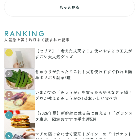
もっと見る
RANKING
人気急上昇！昨日よく読まれた記事
【セリア】「考えた人天才！」使いやすさの工夫が
1
すごい大人気グッズ
きゅうりが余ったらこれ！火を使わずすぐ作れる簡
2
単ポリポリ副菜3選
いまが旬の「みょうが」を買ったらやらなきゃ損！
3
プロが教えるみょうがの1番おいしい食べ方
【2026年夏】新幹線に乗る前に買える！「グランス
4
タ東京」限定おすすめ手土産5選
マチの幅に合わせて変形！ダイソーの「11ポケット
5