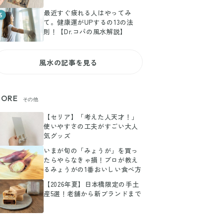
最近すぐ疲れる人はやってみ
5
て。健康運がUPするの13の法
則！【Dr.コパの風水解説】
風水の記事を見る
ORE
その他
【セリア】「考えた人天才！」
使いやすさの工夫がすごい大人
気グッズ
いまが旬の「みょうが」を買っ
たらやらなきゃ損！プロが教え
るみょうがの1番おいしい食べ方
【2026年夏】日本橋限定の手土
産5選！老舗から新ブランドまで