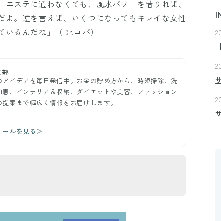
、エステに通わなくても、風水パワーを借りれば、
I
だよ。逆を言えば、いくつになってもキレイな女性
いるんだね」（Dr.コパ）
2
2
集部
のアイデアを毎日発信中。お金の貯め方から、時短掃除、洗
知恵、インテリア＆収納、ダイエットや美容、ファッション
2
の提案まで幅広く情報をお届けします。
ィールを見る＞