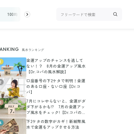
ィ
100均・雑貨
スーパー
料理レシピ
話題
ANKING
風水ランキング
金運アップのチャンスを逃して
1
ない！？ 8月の金運アップ風水
【Dr.コパの風水解説】
口座番号の下2ケタで判明！金運
2
のある口座・ない口座【Dr.コ
パ】
7月にコレやらないと、金運がダ
3
ダ下がるかも!? 7月の金運アッ
プ風水をチェック!【Dr.コパの風
水解説】
下2ケタの数字がカギ！新紙幣風
4
水で金運をアップさせる方法