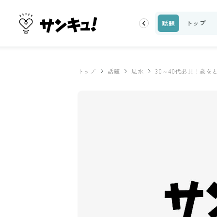
ーティ
100均・雑貨
スーパー
料理レシピ
話題
トップ
トップ
話題
風水
30～40代必見！歳を