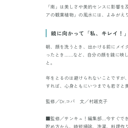
「南」は美しさや美的センスに影響を
アの観葉植物」の風水には、よみがえ
鏡に向かって「私、キレイ！
朝、顔を洗うとき、出かける前にメイ
ったとき……など、自分の顔を鏡に映
と。
年をとるのは避けられないことですが
すれば、心身ともにいつまでも若さと
監修／Dr.コパ 文／村越克子
■監修／サンキュ！編集部…今すぐで
貯め方から、時短掃除、洗濯、料理作