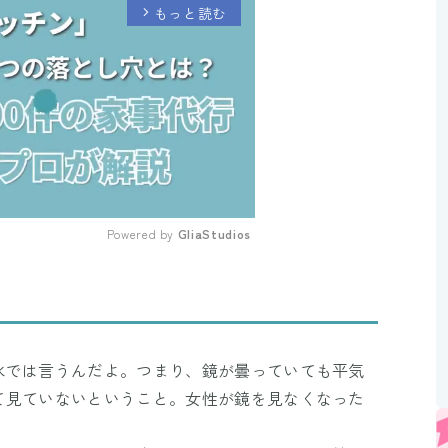
もっと読む
arrow_forward_ios
Powered by 
GliaStudios
Mute
り
水では言うんだよ。つまり、鏡が曇っていても平気
て見ていないということ。女性が鏡を見なくなった
。