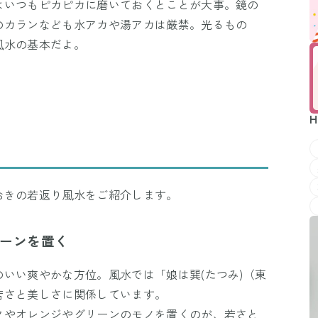
はいつもピカピカに磨いておくとことが大事。鏡の
のカランなども水アカや湯アカは厳禁。光るもの
風水の基本だよ。
H
おきの若返り風水をご紹介します。
リーンを置く
いい爽やかな方位。風水では「娘は巽(たつみ)（東
若さと美しさに関係しています。
クやオレンジやグリーンのモノを置くのが、若さと