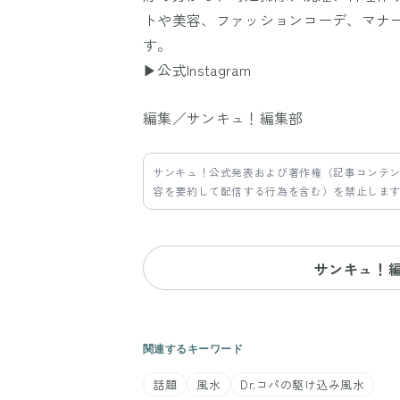
トや美容、ファッションコーデ、マナ
す。
▶公式Instagram
編集／サンキュ！編集部
サンキュ！公式発表および著作権（記事コンテ
容を要約して配信する行為を含む）を禁止しま
サンキュ！
関連するキーワード
話題
風水
Dr.コパの駆け込み風水