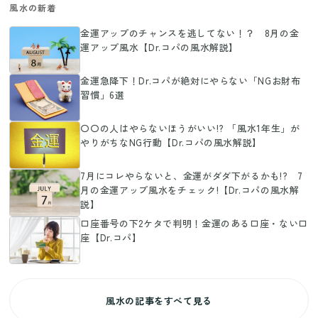
風水の新着
金運アップのチャンスを逃してない！？ 8月の金
運アップ風水【Dr.コパの風水解説】
金運急降下！Dr.コパが絶対にやらない「NGお財布
習慣」6選
〇〇の人はやらないほうがいい!? 「風水1年生」が
やりがちなNG行動【Dr.コパの風水解説】
7月にコレやらないと、金運がダダ下がるかも!? 7
月の金運アップ風水をチェック!【Dr.コパの風水解
説】
口座番号の下2ケタで判明！金運のある口座・ない口
座【Dr.コパ】
風水の記事をすべて見る