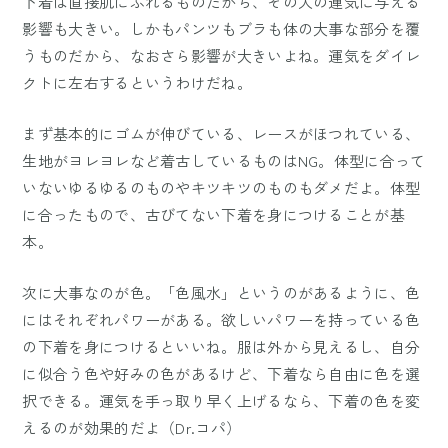
下着は直接肌にふれるものだから、その人の運気に与える
影響も大きい。しかもパンツもブラも体の大事な部分を覆
うものだから、なおさら影響が大きいよね。運気をダイレ
クトに左右するというわけだね。
まず基本的にゴムが伸びている、レースがほつれている、
生地がヨレヨレなど着古しているものはNG。体型に合って
いないゆるゆるのものやキツキツのものもダメだよ。体型
に合ったもので、古びてない下着を身につけることが基
本。
次に大事なのが色。「色風水」というのがあるように、色
にはそれぞれパワーがある。欲しいパワーを持っている色
の下着を身につけるといいね。服は外から見えるし、自分
に似合う色や好みの色があるけど、下着なら自由に色を選
択できる。運気を手っ取り早く上げるなら、下着の色を変
えるのが効果的だよ（Dr.コパ）