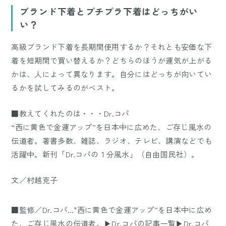
ブランド下着とプチプラ下着はどっちがい
い？
高級ブランド下着を長期間使用するか？それとも安価な下
着を短期間で買い替えるか？どちらのほうが運気が上がる
かは、人によって異なります。自分にはどっちが向いてい
るかを試してみるのがベスト。
■教えてくれたのは・・・Dr.コパ
“西に黄色で金運アップ”を日本中に広めた、ご存じ風水の
伝道者。著書多数、雑誌、ラジオ、テレビ、講演などでも
活躍中。新刊「Dr.コパの１分風水」（自由国民社）。
文／村越克子
■監修／Dr.コパ…"西に黄色で金運アップ”を日本中に広め
た、ご存じ風水の伝道者。
▶Dr.コパの記事一覧
▶Dr.コパ