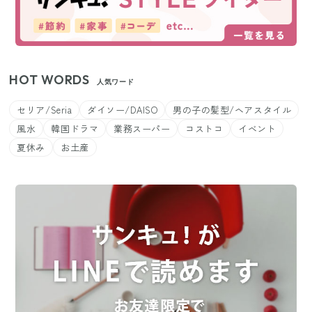
HOT WORDS
人気ワード
セリア/Seria
ダイソー/DAISO
男の子の髪型/ヘアスタイル
風水
韓国ドラマ
業務スーパー
コストコ
イベント
夏休み
お土産