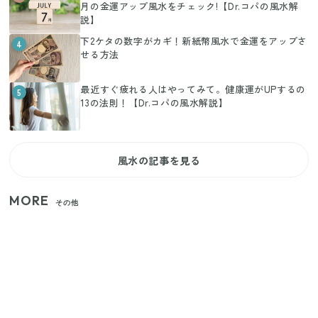
月の金運アップ風水をチェック!【Dr.コパの風水解
説】
下2ケタの数字がカギ！新紙幣風水で金運をアップさ
4
せる方法
最近すぐ疲れる人はやってみて。健康運がUPするの
5
13の法則！【Dr.コパの風水解説】
風水の記事を見る
MORE
その他
【セリア】「考えた人天才！」使いやすさの工夫が
すごい大人気グッズ
【2026年夏】日本橋限定の手土産5選！老舗から新ブ
ランドまで