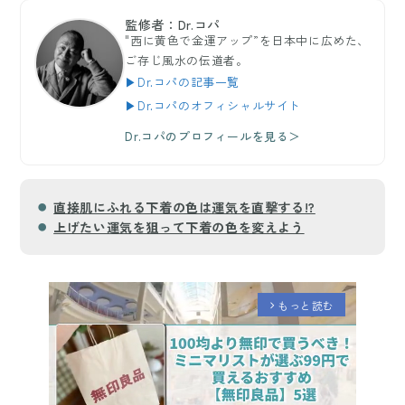
監修者：Dr.コパ
"西に黄色で金運アップ”を日本中に広めた、
ご存じ風水の伝道者。
▶Dr.コパの記事一覧
▶Dr.コパのオフィシャルサイト
Dr.コパのプロフィールを見る＞
直接肌にふれる下着の色は運気を直撃する!?
上げたい運気を狙って下着の色を変えよう
もっと読む
arrow_forward_ios