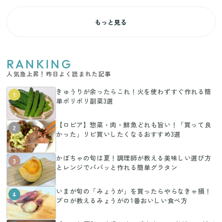
もっと見る
RANKING
人気急上昇！昨日よく読まれた記事
きゅうりが余ったらこれ！火を使わずすぐ作れる簡
1
単ポリポリ副菜3選
【ロピア】惣菜・肉・鮮魚どれも旨い！「買って良
2
かった」リピ買いしたくなるおすすめ3選
かぼちゃの旬は夏！調理師が教える美味しい選び方
3
とレンジでパパッと作れる簡単グラタン
いまが旬の「みょうが」を買ったらやらなきゃ損！
4
プロが教えるみょうがの1番おいしい食べ方