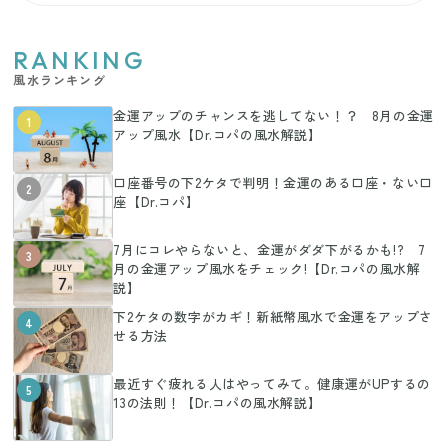
RANKING
風水ランキング
金運アップのチャンスを逃してない！？ 8月の金運
1
アップ風水【Dr.コパの風水解説】
口座番号の下2ケタで判明！金運のある口座・ない口
2
座【Dr.コパ】
7月にコレやらないと、金運がダダ下がるかも!? 7
3
月の金運アップ風水をチェック!【Dr.コパの風水解
説】
下2ケタの数字がカギ！新紙幣風水で金運をアップさ
4
せる方法
最近すぐ疲れる人はやってみて。健康運がUPするの
5
13の法則！【Dr.コパの風水解説】