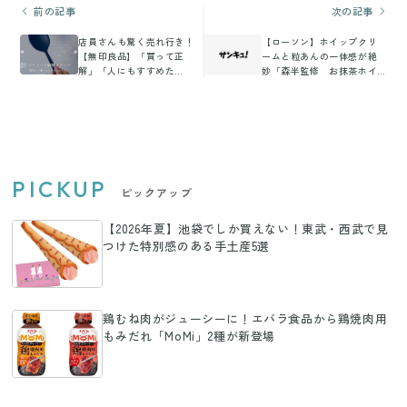
前の記事
次の記事
店員さんも驚く売れ行き！
【ローソン】ホイップクリ
【無印良品】「買って正
ームと粒あんの一体感が絶
解」「人にもすすめた
妙「森半監修 お抹茶ホイ
い！」大人気3選
ップあんぱん」
PICKUP
ピックアップ
【2026年夏】池袋でしか買えない！東武・西武で見
つけた特別感のある手土産5選
鶏むね肉がジューシーに！エバラ食品から鶏焼肉用
もみだれ「MoMi」2種が新登場