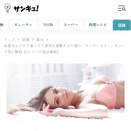
収納
ビューティ
100均
スーパー
料理レシピ
話題
トップ
話題
風水
金運を上げる下着って？運気を直撃する下着の「ラッキーカラー」をニー
ズ別に解説【Dr.コパの風水解説】