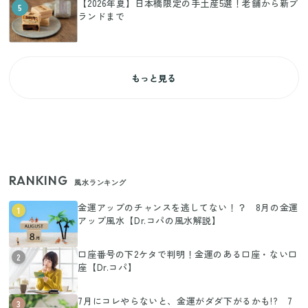
【2026年夏】日本橋限定の手土産5選！老舗から新ブ
5
ランドまで
もっと見る
RANKING
風水ランキング
金運アップのチャンスを逃してない！？ 8月の金運
1
アップ風水【Dr.コパの風水解説】
口座番号の下2ケタで判明！金運のある口座・ない口
2
座【Dr.コパ】
7月にコレやらないと、金運がダダ下がるかも!? 7
3