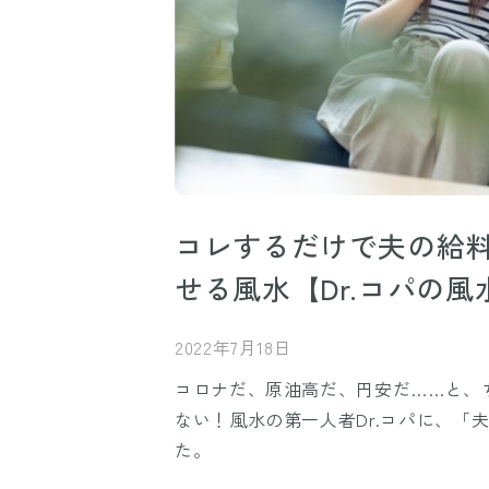
コレするだけで夫の給料
せる風水【Dr.コパの風
2022年7月18日
コロナだ、原油高だ、円安だ……と、
ない！風水の第一人者Dr.コパに、「
た。