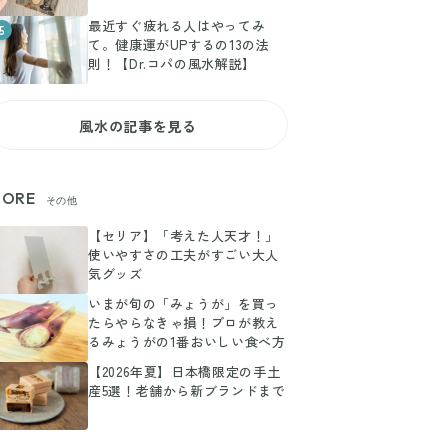
最近すぐ疲れる人はやってみ
5
て。健康運がUPするの13の法
則！【Dr.コパの風水解説】
風水の記事を見る
ORE
その他
【セリア】「考えた人天才！」
使いやすさの工夫がすごい大人
気グッズ
いまが旬の「みょうが」を買っ
たらやらなきゃ損！プロが教え
るみょうがの1番おいしい食べ方
【2026年夏】日本橋限定の手土
産5選！老舗から新ブランドまで