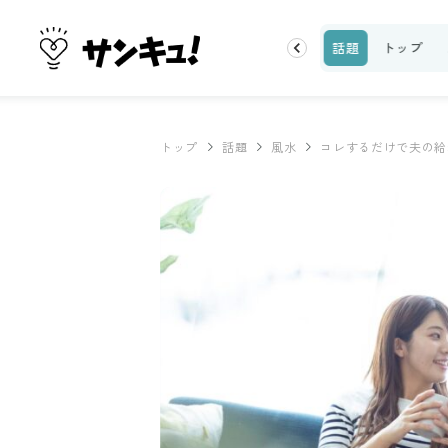
ーティ
100均・雑貨
スーパー
料理レシピ
話題
トップ
トップ
話題
風水
コレするだけで夫の給