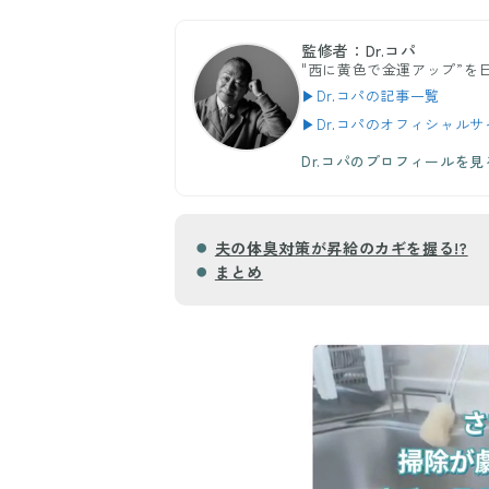
監修者：Dr.コパ
"西に黄色で金運アップ”を
▶Dr.コパの記事一覧
▶Dr.コパのオフィシャルサ
Dr.コパのプロフィールを見
夫の体臭対策が昇給のカギを握る!?
まとめ