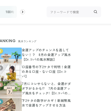
100均・雑貨
スーパー
料理レシピ
話題
ANKING
風水ランキング
金運アップのチャンスを逃して
1
ない！？ 8月の金運アップ風水
【Dr.コパの風水解説】
口座番号の下2ケタで判明！金運
2
のある口座・ない口座【Dr.コ
パ】
7月にコレやらないと、金運がダ
3
ダ下がるかも!? 7月の金運アッ
プ風水をチェック!【Dr.コパの風
水解説】
下2ケタの数字がカギ！新紙幣風
4
水で金運をアップさせる方法