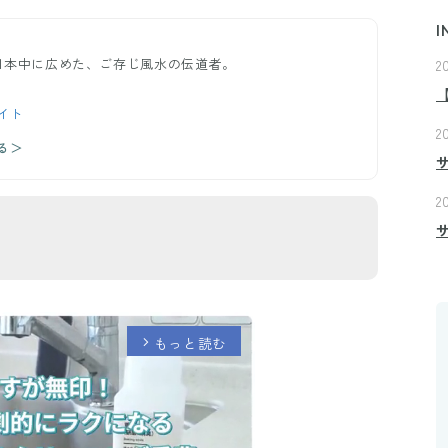
I
日本中に広めた、ご存じ風水の伝道者。
2
イト
2
る＞
2
もっと読む
arrow_forward_ios