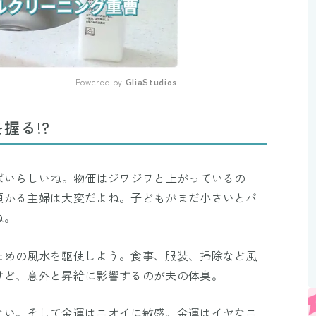
Powered by 
GliaStudios
Mute
握る!?
ばいらしいね。物価はジワジワと上がっているの
預かる主婦は大変だよね。子どもがまだ小さいとパ
ね。
ための風水を駆使しよう。食事、服装、掃除など風
けど、意外と昇給に影響するのが夫の体臭。
ない。そして金運はニオイに敏感。金運はイヤなニ