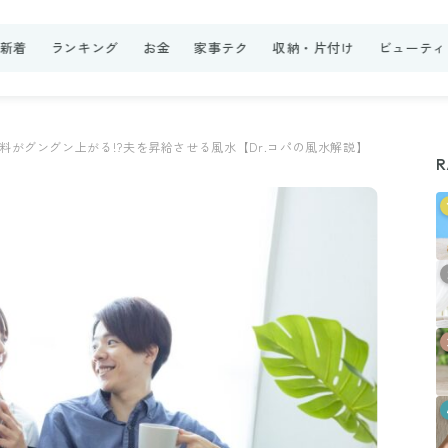
新着
ランキング
お金
家事テク
収納・片付け
ビューティ
料がグングン上がる!?夫を昇給させる風水【Dr.コパの風水解説】
R