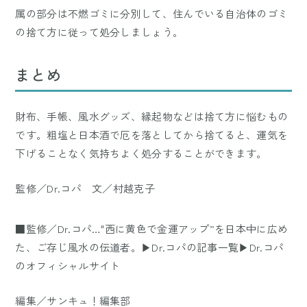
属の部分は不燃ゴミに分別して、住んでいる自治体のゴミ
の捨て方に従って処分しましょう。
まとめ
財布、手帳、風水グッズ、縁起物などは捨て方に悩むもの
です。粗塩と日本酒で厄を落としてから捨てると、運気を
下げることなく気持ちよく処分することができます。
監修／Dr.コパ 文／村越克子
■監修／Dr.コパ…"西に黄色で金運アップ”を日本中に広め
た、ご存じ風水の伝道者。
▶Dr.コパの記事一覧
▶Dr.コパ
のオフィシャルサイト
編集／サンキュ！編集部