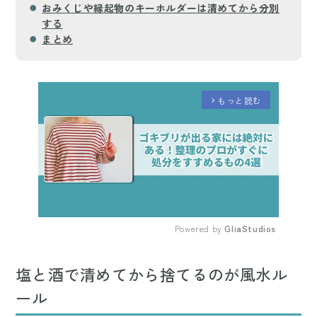
おみくじや縁起物のキーホルダーは清めてから分別
する
まとめ
もっと読む
arrow_forward_ios
Powered by 
GliaStudios
Mute
塩と酒で清めてから捨てるのが風水ル
ール