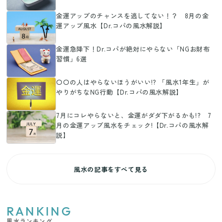
金運アップのチャンスを逃してない！？ 8月の金
運アップ風水【Dr.コパの風水解説】
金運急降下！Dr.コパが絶対にやらない「NGお財布
習慣」6選
〇〇の人はやらないほうがいい!? 「風水1年生」が
やりがちなNG行動【Dr.コパの風水解説】
7月にコレやらないと、金運がダダ下がるかも!? 7
月の金運アップ風水をチェック!【Dr.コパの風水解
説】
風水の記事をすべて見る
RANKING
風水ランキング