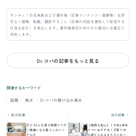
サンキュ！公式発表および著作権（記事コンテンツ・画像等）を許
可なく複製、転載、翻訳すること（記事の内容を要約して配信する
行為を含む）を禁止します。著作権表記が外された場合には厳正に
対処します。
Dr.コパの記事をもっと見る
関連するキーワード
話題
風水
Dr.コパの駆け込み風水
前の記事
次の記事
子ども3人＆週６勤務ママが
【梅雨も安心】くせ毛&多毛
ご機嫌になる暮らしのシン
ママにおすすめ！子育て中
プル化
も続けられるオススメのヘ