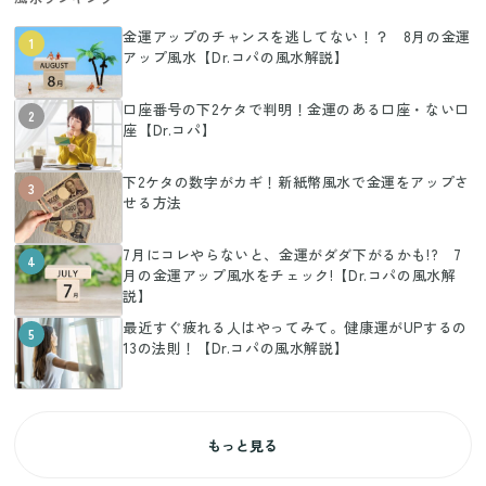
金運アップのチャンスを逃してない！？ 8月の金運
1
アップ風水【Dr.コパの風水解説】
口座番号の下2ケタで判明！金運のある口座・ない口
2
座【Dr.コパ】
下2ケタの数字がカギ！新紙幣風水で金運をアップさ
3
せる方法
7月にコレやらないと、金運がダダ下がるかも!? 7
4
月の金運アップ風水をチェック!【Dr.コパの風水解
説】
最近すぐ疲れる人はやってみて。健康運がUPするの
5
13の法則！【Dr.コパの風水解説】
もっと見る