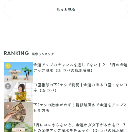
もっと見る
RANKING
風水ランキング
金運アップのチャンスを逃してない！？ 8月の金運
1
アップ風水【Dr.コパの風水解説】
口座番号の下2ケタで判明！金運のある口座・ない口
2
座【Dr.コパ】
下2ケタの数字がカギ！新紙幣風水で金運をアップさ
3
せる方法
7月にコレやらないと、金運がダダ下がるかも!? 7
4
月の金運アップ風水をチェック!【Dr.コパの風水解