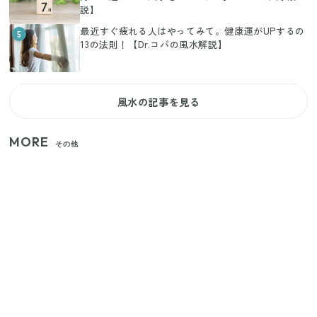
説】
最近すぐ疲れる人はやってみて。健康運がUPするの
5
13の法則！【Dr.コパの風水解説】
風水の記事を見る
MORE
その他
家族4人で100ギガ3,200円！ 今なら最大6ヵ月割引
（11/4まで）
【2026年夏】日本橋限定の手土産5選！老舗から新ブ
ランドまで
【セリア】「考えた人天才！」使いやすさの工夫が
すごい大人気グッズ