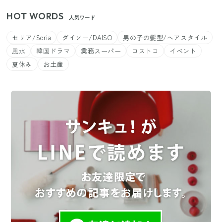
HOT WORDS
人気ワード
セリア/Seria
ダイソー/DAISO
男の子の髪型/ヘアスタイル
風水
韓国ドラマ
業務スーパー
コストコ
イベント
夏休み
お土産