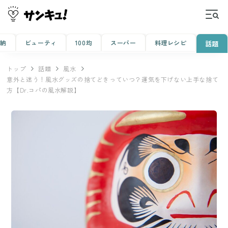
収納
ビューティ
100均
スーパー
料理レシピ
話題
トップ
話題
風水
意外と迷う！風水グッズの捨てどきっていつ？運気を下げない上手な捨て
方【Dr.コパの風水解説】