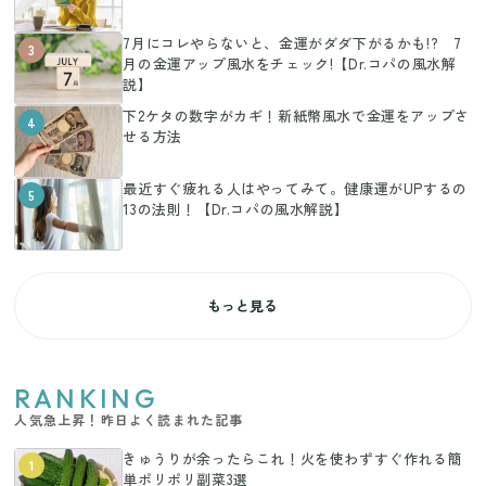
7月にコレやらないと、金運がダダ下がるかも!? 7
3
月の金運アップ風水をチェック!【Dr.コパの風水解
説】
下2ケタの数字がカギ！新紙幣風水で金運をアップさ
4
せる方法
最近すぐ疲れる人はやってみて。健康運がUPするの
5
13の法則！【Dr.コパの風水解説】
もっと見る
RANKING
人気急上昇！昨日よく読まれた記事
きゅうりが余ったらこれ！火を使わずすぐ作れる簡
1
単ポリポリ副菜3選