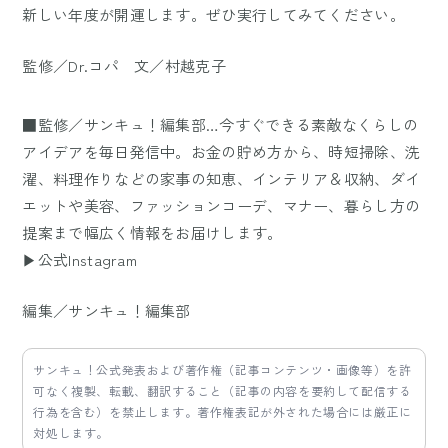
新しい年度が開運します。ぜひ実行してみてください。
監修／Dr.コパ 文／村越克子
■監修／サンキュ！編集部…今すぐできる素敵なくらしの
アイデアを毎日発信中。お金の貯め方から、時短掃除、洗
濯、料理作りなどの家事の知恵、インテリア＆収納、ダイ
エットや美容、ファッションコーデ、マナー、暮らし方の
提案まで幅広く情報をお届けします。
▶公式Instagram
編集／サンキュ！編集部
サンキュ！公式発表および著作権（記事コンテンツ・画像等）を許
可なく複製、転載、翻訳すること（記事の内容を要約して配信する
行為を含む）を禁止します。著作権表記が外された場合には厳正に
対処します。