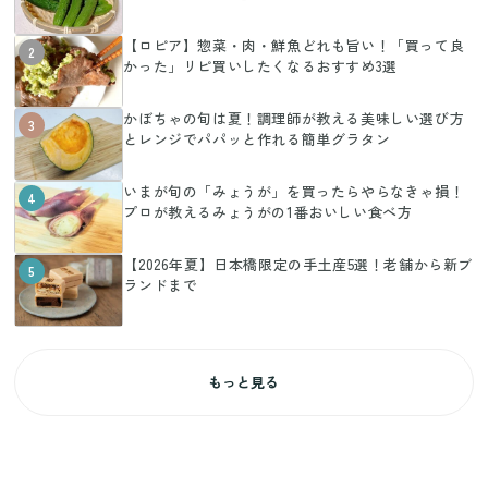
【ロピア】惣菜・肉・鮮魚どれも旨い！「買って良
2
かった」リピ買いしたくなるおすすめ3選
かぼちゃの旬は夏！調理師が教える美味しい選び方
3
とレンジでパパッと作れる簡単グラタン
いまが旬の「みょうが」を買ったらやらなきゃ損！
4
プロが教えるみょうがの1番おいしい食べ方
【2026年夏】日本橋限定の手土産5選！老舗から新ブ
5
ランドまで
もっと見る