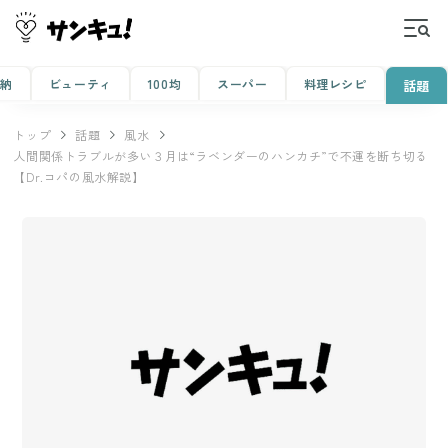
収納
ビューティ
100均
スーパー
料理レシピ
話題
トップ
話題
風水
人間関係トラブルが多い３月は“ラベンダーのハンカチ”で不運を断ち切る
【Dr.コパの風水解説】