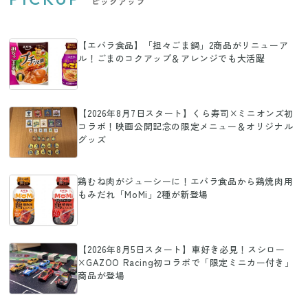
ピックアップ
【エバラ食品】「担々ごま鍋」2商品がリニューア
ル！ごまのコクアップ＆アレンジでも大活躍
【2026年8月7日スタート】くら寿司×ミニオンズ初
コラボ！映画公開記念の限定メニュー＆オリジナル
グッズ
鶏むね肉がジューシーに！エバラ食品から鶏焼肉用
もみだれ「MoMi」2種が新登場
【2026年8月5日スタート】車好き必見！スシロー
×GAZOO Racing初コラボで「限定ミニカー付き」
商品が登場