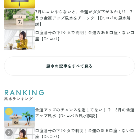
7月にコレやらないと、金運がダダ下がるかも!? 7
月の金運アップ風水をチェック!【Dr.コパの風水解
説】
口座番号の下2ケタで判明！金運のある口座・ない口
座【Dr.コパ】
風水の記事をすべて見る
RANKING
風水ランキング
金運アップのチャンスを逃してない！？ 8月の金運
1
アップ風水【Dr.コパの風水解説】
口座番号の下2ケタで判明！金運のある口座・ない口
2
座【Dr.コパ】