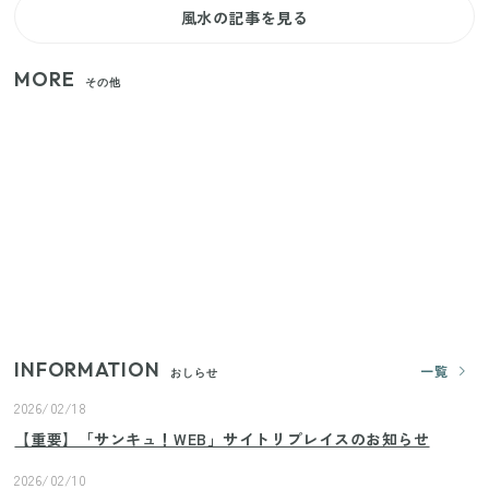
風水の記事を見る
MORE
その他
【セリア】「考えた人天才！」使いやすさの工夫が
すごい大人気グッズ
【2026年夏】日本橋限定の手土産5選！老舗から新ブ
ランドまで
いまが旬の「みょうが」を買ったらやらなきゃ損！
プロが教えるみょうがの1番おいしい食べ方
INFORMATION
一覧
おしらせ
2026/02/18
【重要】「サンキュ！WEB」サイトリプレイスのお知らせ
2026/02/10