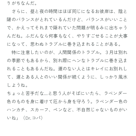
りがちなんだ。
さらに、昼と夜の時間はほぼ同じになるお彼岸は、陰と
陽のバランスがとれているんだけど、バランスがいいこと
で、かえってそれまで隠れていた問題が明るみに出ちゃう
んだね。ふだんなら何事もなく、やりすごせることが大事
になって、思わぬトラブルに巻き込まれることがある。
特に注意したいのが、人間関係のトラブル。３月は別れ
の季節でもあるから、別れ際にヘンなトラブルに巻き込ま
れることもあるんだね。運のない人とはキレイにお別れし
て、運とある人とのいい関係が続くように、しっかり風水
しようね。
ちょっと苦手だな…と思う人がそばにいたら、ラベンダー
色のものを身に着けて厄から身を守ろう。ラベンダー色の
ハンカチ、スカーフ、ペンなど、不自然じゃないものがい
いね」（Dr.コパ）