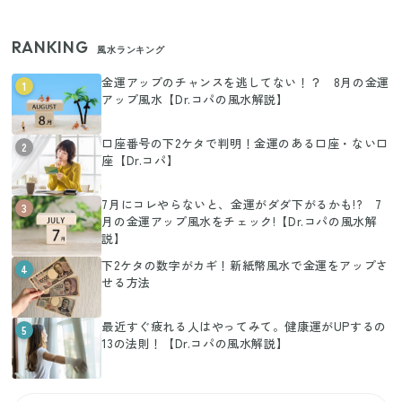
RANKING
風水ランキング
金運アップのチャンスを逃してない！？ 8月の金運
1
アップ風水【Dr.コパの風水解説】
口座番号の下2ケタで判明！金運のある口座・ない口
2
座【Dr.コパ】
7月にコレやらないと、金運がダダ下がるかも!? 7
3
月の金運アップ風水をチェック!【Dr.コパの風水解
説】
下2ケタの数字がカギ！新紙幣風水で金運をアップさ
4
せる方法
最近すぐ疲れる人はやってみて。健康運がUPするの
5
13の法則！【Dr.コパの風水解説】