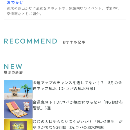
おでかけ
週末のお出かけに最適なスポットや、家族向けのイベント、季節の行
楽情報などをご紹介。
RECOMMEND
おすすめ記事
NEW
風水の新着
金運アップのチャンスを逃してない！？ 8月の金
運アップ風水【Dr.コパの風水解説】
金運急降下！Dr.コパが絶対にやらない「NGお財布
習慣」6選
〇〇の人はやらないほうがいい!? 「風水1年生」が
やりがちなNG行動【Dr.コパの風水解説】