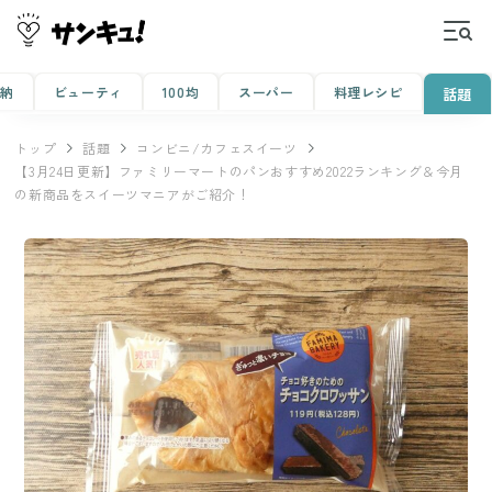
収納
ビューティ
100均
スーパー
料理レシピ
話題
トップ
話題
コンビニ/カフェスイーツ
【3月24日更新】ファミリーマートのパンおすすめ2022ランキング＆今月
の新商品をスイーツマニアがご紹介！