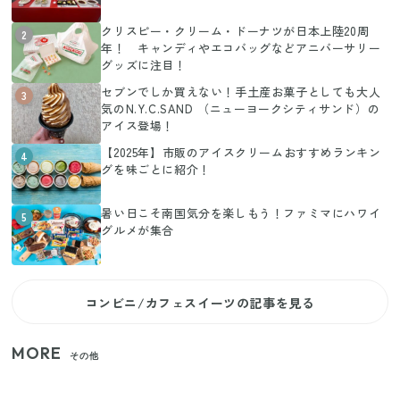
クリスピー・クリーム・ドーナツが日本上陸20周
2
年！ キャンディやエコバッグなどアニバーサリー
グッズに注目！
セブンでしか買えない！手土産お菓子としても大人
3
気のN.Y.C.SAND （ニューヨークシティサンド）の
アイス登場！
【2025年】市販のアイスクリームおすすめランキン
4
グを味ごとに紹介！
暑い日こそ南国気分を楽しもう！ファミマにハワイ
5
グルメが集合
コンビニ/カフェスイーツの記事を見る
MORE
その他
家族4人で100ギガ3,200円！ 今なら最大6ヵ月割引