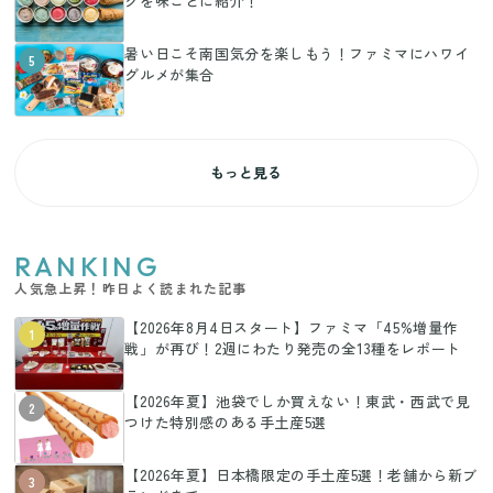
グを味ごとに紹介！
暑い日こそ南国気分を楽しもう！ファミマにハワイ
5
グルメが集合
もっと見る
RANKING
人気急上昇！昨日よく読まれた記事
【2026年8月4日スタート】ファミマ「45%増量作
1
戦」が再び！2週にわたり発売の全13種をレポート
【2026年夏】池袋でしか買えない！東武・西武で見
2
つけた特別感のある手土産5選
【2026年夏】日本橋限定の手土産5選！老舗から新ブ
3