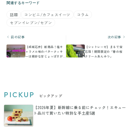
関連するキーワード
話題
コンビニ/カフェスイーツ
コラム
セブンイレブン/セブン
前の記事
次の記事
【成城石井】新商品！塩キ
【シャトレーゼ】まるで宝
ャラメル味のバタークッキ
石箱！期間限定の「春の桜
ーは絶妙な甘じょっぱさが
クリームあんみつ」
魅力
PICKUP
ピックアップ
【2026年夏】新幹線に乗る前にチェック！エキュー
ト品川で買いたい特別な手土産5選