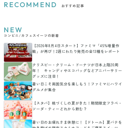
RECOMMEND
おすすめ記事
NEW
コンビニ/カフェスイーツの新着
【2026年8月4日スタート】ファミマ「45%増量作
戦」が再び！2週にわたり発売の全13種をレポート
クリスピー・クリーム・ドーナツが日本上陸20周
年！ キャンディやエコバッグなどアニバーサリー
グッズに注目！
暑い日こそ南国気分を楽しもう！ファミマにハワイ
グルメが集合
【スタバ】桃づくしの夏がきた！期間限定フラペ・
ソーダ・ティーどれから飲む？
暑い日のお疲れさま休憩に！【ドトール】夏バテを
吹き飛ばす限定スタミナフード＆ご褒美スイーツ