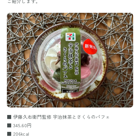
ご紹介します。
■ 伊藤久右衛門監修 宇治抹茶とさくらのパフェ
■ 345.60円
■ 206kcal