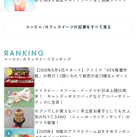
コンビニ/カフェスイーツの記事をすべて見る
RANKING
コンビニ/カフェスイーツランキング
【2026年8月4日スタート】ファミマ「45%増量作
1
戦」が再び！2週にわたり発売の全13種をレポート
クリスピー・クリーム・ドーナツが日本上陸20周
2
年！ キャンディやエコバッグなどアニバーサリー
グッズに注目！
セブンでしか買えない！手土産お菓子としても大人
3
気のN.Y.C.SAND （ニューヨークシティサンド）の
アイス登場！
【2025年】市販のアイスクリームおすすめランキン
4