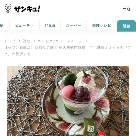
収納
ビューティ
100均
スーパー
料理レシピ
話題
トップ
話題
コンビニ/カフェスイーツ
【セブン新商品】京都の老舗 伊藤久右衛門監修「宇治抹茶とさくらのパフ
ェ」が贅沢すぎ