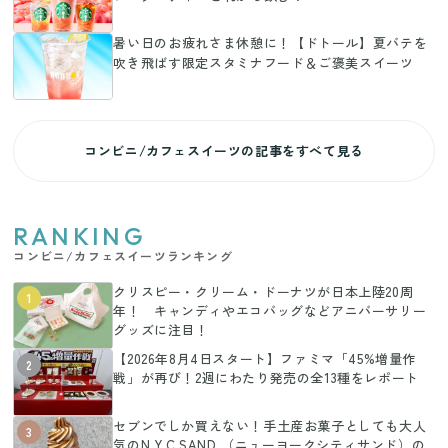
暑い日のお疲れさま休憩に！【ドトール】夏バテを
吹き飛ばす限定スタミナフード＆ご褒美スイーツ
コンビニ/カフェスイーツの記事をすべて見る
RANKING
コンビニ/カフェスイーツランキング
クリスピー・クリーム・ドーナツが日本上陸20周
1
年！ キャンディやエコバッグなどアニバーサリー
グッズに注目！
【2026年8月4日スタート】ファミマ「45%増量作
2
戦」が再び！2週にわたり発売の全13種をレポート
セブンでしか買えない！手土産お菓子としても大人
3
気のN.Y.C.SAND （ニューヨークシティサンド）の