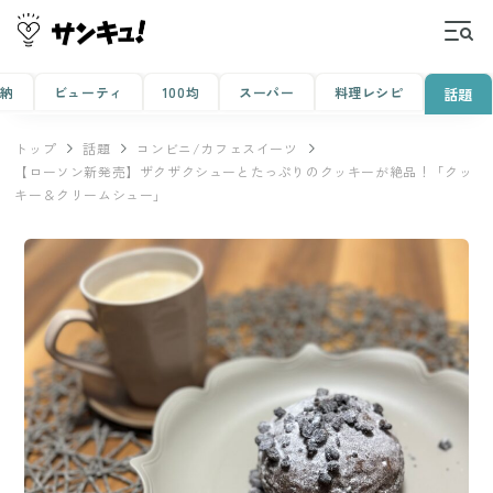
収納
ビューティ
100均
スーパー
料理レシピ
話題
トップ
話題
コンビニ/カフェスイーツ
【ローソン新発売】ザクザクシューとたっぷりのクッキーが絶品！「クッ
キー＆クリームシュー」