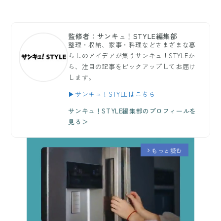
監修者：サンキュ！STYLE編集部
整理・収納、家事・料理などさまざまな暮
らしのアイデアが集うサンキュ！STYLEか
ら、注目の記事をピックアップしてお届け
します。
▶サンキュ！STYLEはこちら
サンキュ！STYLE編集部のプロフィールを
見る＞
もっと読む
arrow_forward_ios