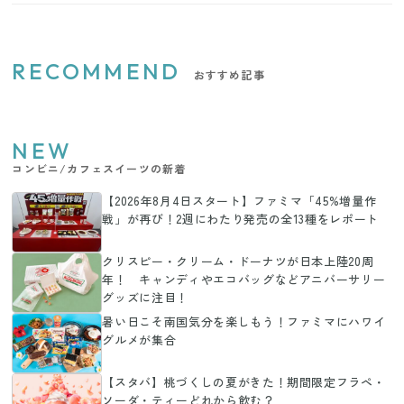
RECOMMEND
おすすめ記事
NEW
コンビニ/カフェスイーツの新着
【2026年8月4日スタート】ファミマ「45%増量作
戦」が再び！2週にわたり発売の全13種をレポート
クリスピー・クリーム・ドーナツが日本上陸20周
年！ キャンディやエコバッグなどアニバーサリー
グッズに注目！
暑い日こそ南国気分を楽しもう！ファミマにハワイ
グルメが集合
【スタバ】桃づくしの夏がきた！期間限定フラペ・
ソーダ・ティーどれから飲む？