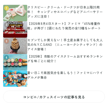
クリスピー・クリーム・ドーナツが日本上陸20周
1
年！ キャンディやエコバッグなどアニバーサリー
グッズに注目！
【2026年8月4日スタート】ファミマ「45%増量作
2
戦」が再び！2週にわたり発売の全13種をレポート
セブンでしか買えない！手土産お菓子としても大人
3
気のN.Y.C.SAND （ニューヨークシティサンド）の
アイス登場！
【2025年】市販のアイスクリームおすすめランキン
4
グを味ごとに紹介！
暑い日こそ南国気分を楽しもう！ファミマにハワイ
5
グルメが集合
コンビニ/カフェスイーツの記事を見る