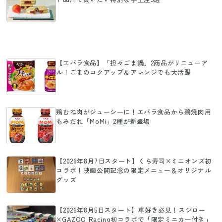
【エバラ食品】「担々ごま鍋」2商品がリニューア
ル！ごまのコクアップ＆アレンジでも大活躍
鶏むね肉がジューシーに！エバラ食品から鶏焼肉用
もみだれ「MoMi」2種が新登場
【2026年8月7日スタート】くら寿司×ミニオンズ初
コラボ！映画公開記念の限定メニュー＆オリジナル
グッズ
【2026年8月5日スタート】車好き必見！スシロー
×GAZOO Racing初コラボで「限定ミニカー付き」