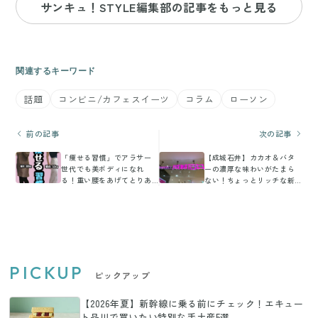
サンキュ！STYLE編集部の記事をもっと見る
関連するキーワード
話題
コンビニ/カフェスイーツ
コラム
ローソン
前の記事
次の記事
「痩せる習慣」でアラサー
【成城石井】カカオ＆バタ
世代でも美ボディになれ
ーの濃厚な味わいがたまら
る！重い腰をあげてとりあ
ない！ちょっとリッチな新
えず始めてみよう！
作スティックパン
PICKUP
ピックアップ
【2026年夏】新幹線に乗る前にチェック！エキュー
ト品川で買いたい特別な手土産5選