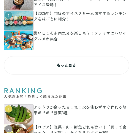
アイス登場！
【2025年】市販のアイスクリームおすすめランキン
4
グを味ごとに紹介！
暑い日こそ南国気分を楽しもう！ファミマにハワイ
5
グルメが集合
もっと見る
RANKING
人気急上昇！昨日よく読まれた記事
きゅうりが余ったらこれ！火を使わずすぐ作れる簡
1
単ポリポリ副菜3選
【ロピア】惣菜・肉・鮮魚どれも旨い！「買って良
2
かった」リピ買いしたくなるおすすめ3選