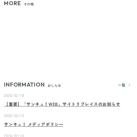
MORE
その他
【セリア】「考えた人天才！」使いやすさの工夫が
すごい大人気グッズ
【2026年夏】日本橋限定の手土産5選！老舗から新ブ
ランドまで
いまが旬の「みょうが」を買ったらやらなきゃ損！
プロが教えるみょうがの1番おいしい食べ方
INFORMATION
一覧
おしらせ
2026/02/18
【重要】「サンキュ！WEB」サイトリプレイスのお知らせ
2026/02/10
サンキュ！ メディアポリシー
2026/02/10