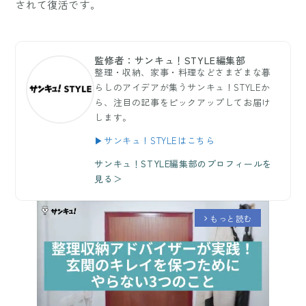
されて復活です。
監修者：サンキュ！STYLE編集部
整理・収納、家事・料理などさまざまな暮
らしのアイデアが集うサンキュ！STYLEか
ら、注目の記事をピックアップしてお届け
します。
▶サンキュ！STYLEはこちら
サンキュ！STYLE編集部のプロフィールを
見る＞
もっと読む
arrow_forward_ios