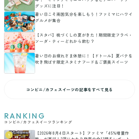
グッズに注目！
暑い日こそ南国気分を楽しもう！ファミマにハワイ
グルメが集合
【スタバ】桃づくしの夏がきた！期間限定フラペ・
ソーダ・ティーどれから飲む？
暑い日のお疲れさま休憩に！【ドトール】夏バテを
吹き飛ばす限定スタミナフード＆ご褒美スイーツ
コンビニ/カフェスイーツの記事をすべて見る
RANKING
コンビニ/カフェスイーツランキング
【2026年8月4日スタート】ファミマ「45%増量作
1
戦」が再び！2週にわたり発売の全13種をレポート