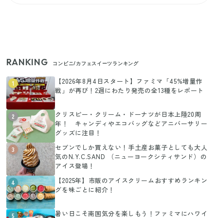
RANKING
コンビニ/カフェスイーツランキング
【2026年8月4日スタート】ファミマ「45%増量作
1
戦」が再び！2週にわたり発売の全13種をレポート
クリスピー・クリーム・ドーナツが日本上陸20周
2
年！ キャンディやエコバッグなどアニバーサリー
グッズに注目！
セブンでしか買えない！手土産お菓子としても大人
3
気のN.Y.C.SAND （ニューヨークシティサンド）の
アイス登場！
【2025年】市販のアイスクリームおすすめランキン
4
グを味ごとに紹介！
暑い日こそ南国気分を楽しもう！ファミマにハワイ
5