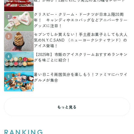
クリスピー・クリーム・ドーナツが日本上陸20周
2
年！ キャンディやエコバッグなどアニバーサリー
グッズに注目！
セブンでしか買えない！手土産お菓子としても大人
3
気のN.Y.C.SAND （ニューヨークシティサンド）の
アイス登場！
【2025年】市販のアイスクリームおすすめランキン
4
グを味ごとに紹介！
暑い日こそ南国気分を楽しもう！ファミマにハワイ
5
グルメが集合
もっと見る
RANKING