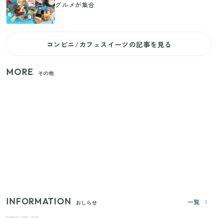
グルメが集合
コンビニ/カフェスイーツの記事を見る
MORE
その他
家族4人で100ギガ3,200円！ 今なら最大6ヵ月割引
（11/4まで）
【2026年夏】日本橋限定の手土産5選！老舗から新ブ
ランドまで
きゅうりが余ったらこれ！火を使わずすぐ作れる簡
単ポリポリ副菜3選
INFORMATION
一覧
おしらせ