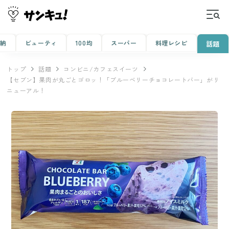
収納
ビューティ
100均
スーパー
料理レシピ
話題
トップ
話題
コンビニ/カフェスイーツ
【セブン】果肉が丸ごとゴロッ！「ブルーベリーチョコレートバー」がリ
ニューアル！