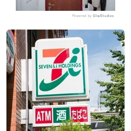
Powered by 
GliaStudios
Mute