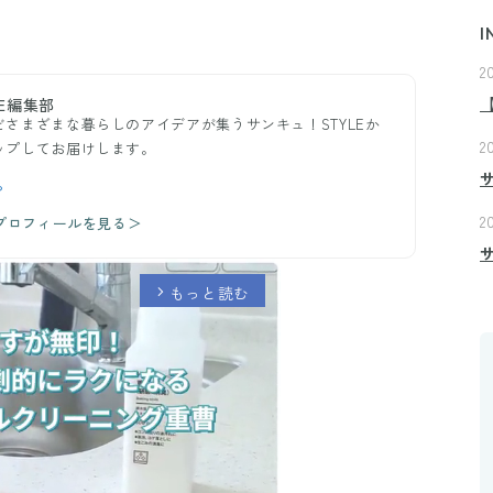
I
2
E編集部
さまざまな暮らしのアイデアが集うサンキュ！STYLEか
2
ップしてお届けします。
ら
2
のプロフィールを見る＞
もっと読む
arrow_forward_ios