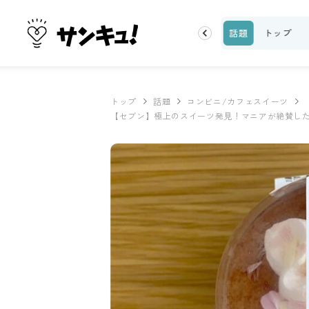
ーティ
100均・雑貨
スーパー
料理レシピ
話題
トップ
トップ
話題
コンビニ/カフェスイーツ
【セブン】極上のスイーツ発見！マニアが絶賛し