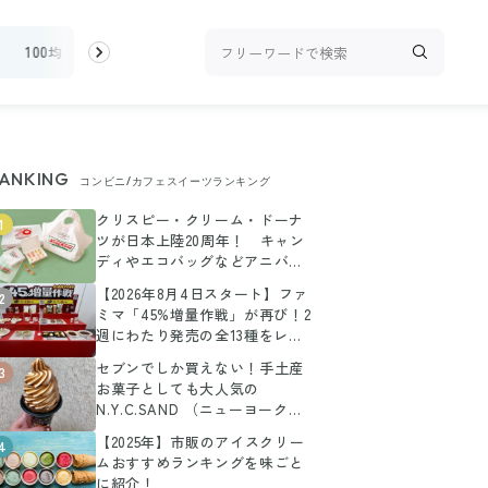
100均・雑貨
スーパー
料理レシピ
話題
ANKING
コンビニ/カフェスイーツランキング
クリスピー・クリーム・ドーナ
1
ツが日本上陸20周年！ キャン
ディやエコバッグなどアニバー
サリーグッズに注目！
【2026年8月4日スタート】ファ
2
ミマ「45%増量作戦」が再び！2
週にわたり発売の全13種をレポ
ート
セブンでしか買えない！手土産
3
お菓子としても大人気の
N.Y.C.SAND （ニューヨークシ
ティサンド）のアイス登場！
【2025年】市販のアイスクリー
4
ムおすすめランキングを味ごと
に紹介！