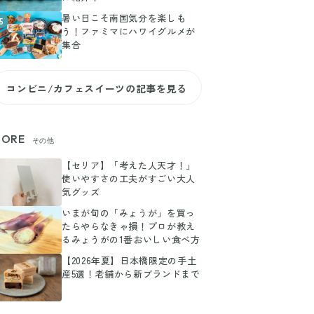
暑い日こそ南国気分を楽しも
5
う！ファミマにハワイグルメが
集合
コンビニ/カフェスイーツの記事を見る
ORE
その他
【セリア】「考えた人天才！」
使いやすさの工夫がすごい大人
気グッズ
いまが旬の「みょうが」を買っ
たらやらなきゃ損！プロが教え
るみょうがの1番おいしい食べ方
【2026年夏】日本橋限定の手土
産5選！老舗から新ブランドまで