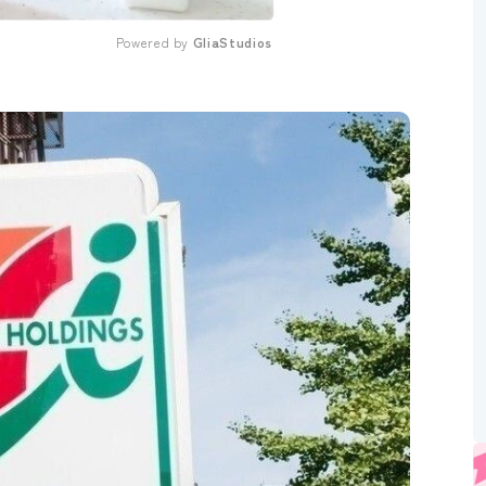
Powered by 
GliaStudios
Mute