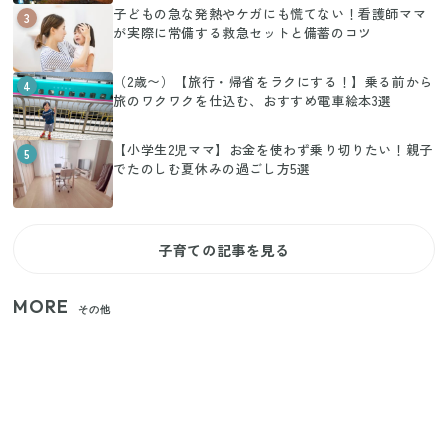
子どもの急な発熱やケガにも慌てない！看護師ママ
3
が実際に常備する救急セットと備蓄のコツ
（2歳〜）【旅行・帰省をラクにする！】乗る前から
4
旅のワクワクを仕込む、おすすめ電車絵本3選
【小学生2児ママ】お金を使わず乗り切りたい！親子
5
でたのしむ夏休みの過ごし方5選
子育ての記事を見る
MORE
その他
【セリア】「考えた人天才！」使いやすさの工夫が
すごい大人気グッズ
【2026年夏】日本橋限定の手土産5選！老舗から新ブ
ランドまで