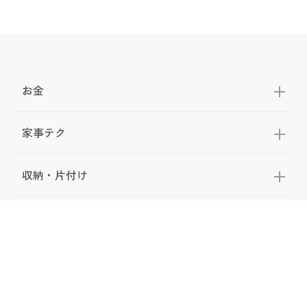
お金
家事テク
収納・片付け
ビューティ
100均・雑貨
スーパー