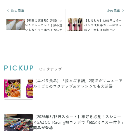
前の記事
次の記事
【衝撃の実体験】洋服につ
【しまむら】1,089円カラー
いたカレーのシミ！揉み洗
パンツは派手カラーが今っ
いしなくても落ちる方法が
ぽい！推しは断然ピン
あった！
ク！！
PICKUP
ピックアップ
【エバラ食品】「担々ごま鍋」2商品がリニューア
ル！ごまのコクアップ＆アレンジでも大活躍
【2026年8月5日スタート】車好き必見！スシロー
×GAZOO Racing初コラボで「限定ミニカー付き」
商品が登場