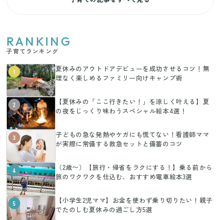
RANKING
子育てランキング
夏休みのアウトドアデビューを成功させるコツ！無
1
理なく楽しめるファミリー向けキャンプ術
【夏休みの「ここ行きたい！」を涼しく叶える】夏
2
の夜をじっくり味わうスペシャル絵本4選！
子どもの急な発熱やケガにも慌てない！看護師ママ
3
が実際に常備する救急セットと備蓄のコツ
（2歳〜）【旅行・帰省をラクにする！】乗る前から
4
旅のワクワクを仕込む、おすすめ電車絵本3選
【小学生2児ママ】お金を使わず乗り切りたい！親子
5
でたのしむ夏休みの過ごし方5選