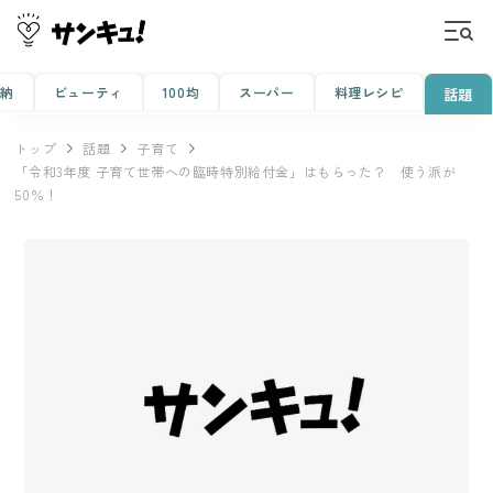
収納
ビューティ
100均
スーパー
料理レシピ
話題
トップ
話題
子育て
「令和3年度 子育て世帯への臨時特別給付金」はもらった？ 使う派が
50％！