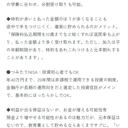
の学費に合わせ、分割受け取りも可能。
◆特約が多いと払った金額のほうが多くなることも
途中で手をつけにくく、着実に貯められるのがメリット。
「保険料払込期間を10歳までなど短くすれば返戻率も上が
り、払った金額より多く受け取れます。ただし、加入は子
の年齢制限があり、特約をあれこれつけると元本割れする
ことがあります」。
●つみたてNISA：投資初心者でもOK
年40万円まで、20年間は非課税で運用できる投資の制度。
金融庁が長期の運用向きだと選定した投資信託がメイン
で、基本的にほったらかしでOK。
◆利益が出る保証はないが、お金が増える可能性有
預金より増やせる可能性があるのは魅力だが、元本保証は
ないので、教育費として貯めるならあくまでサブに。「い