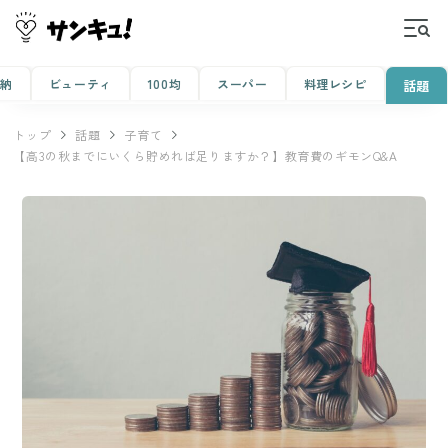
収納
ビューティ
100均
スーパー
料理レシピ
話題
トップ
話題
子育て
【高3の秋までにいくら貯めれば足りますか？】教育費のギモンQ&A