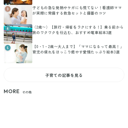
子どもの急な発熱やケガにも慌てない！看護師ママ
3
が実際に常備する救急セットと備蓄のコツ
（2歳〜）【旅行・帰省をラクにする！】乗る前から
4
旅のワクワクを仕込む、おすすめ電車絵本3選
【0・1・2歳〜大人まで】「ママになるって最高！」
5
育児の疲れをほっこり癒やす愛情たっぷり絵本3選
子育ての記事を見る
MORE
その他
【2026年夏】日本橋限定の手土産5選！老舗から新ブ
ランドまで
【セリア】「考えた人天才！」使いやすさの工夫が
すごい大人気グッズ