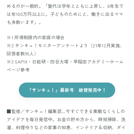
めるのが一般的。「塾代は学年とともに上昇し、6年生で
は年100万円以上に。子どものためにと、働きに出るママ
も多数います」。
※1 所得制限内の家庭の場合
※2 サンキュ！モニターアンケートより（21年12月実施、
回答者数95人）
※3 SAPIX・日能研・四谷大塚・早稲田アカデミーホーム
ページ参考
『サンキュ！』最新号 絶賛発売中！
■監修／サンキュ！編集部…今すぐできる素敵なくらしの
アイデアを毎日発信中。お金の貯め方から、時短掃除、洗
濯、料理作りなどの家事の知恵、インテリア＆収納、ダイ