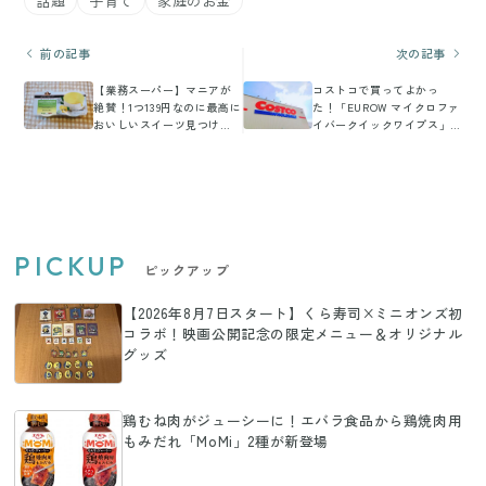
話題
子育て
家庭のお金
前の記事
次の記事
【業務スーパー】マニアが
コストコで買ってよかっ
絶賛！1つ139円なのに最高に
た！「EUROW マイクロファ
おいしいスイーツ見つけ
イバークイックワイプス」
た！
をおすすめする6つの理由
PICKUP
ピックアップ
【2026年8月7日スタート】くら寿司×ミニオンズ初
コラボ！映画公開記念の限定メニュー＆オリジナル
グッズ
鶏むね肉がジューシーに！エバラ食品から鶏焼肉用
もみだれ「MoMi」2種が新登場