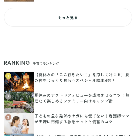
もっと見る
RANKING
子育てランキング
【夏休みの「ここ行きたい！」を涼しく叶える】夏
1
の夜をじっくり味わうスペシャル絵本4選！
夏休みのアウトドアデビューを成功させるコツ！無
2
理なく楽しめるファミリー向けキャンプ術
子どもの急な発熱やケガにも慌てない！看護師ママ
3
が実際に常備する救急セットと備蓄のコツ