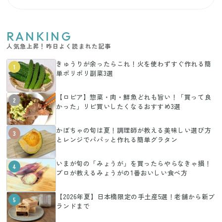
RANKING
人気急上昇！昨日よく読まれた記事
きゅうりが余ったらこれ！火を使わずすぐ作れる簡
1
単ポリポリ副菜3選
【ロピア】惣菜・肉・鮮魚どれも旨い！「買って良
2
かった」リピ買いしたくなるおすすめ3選
かぼちゃの旬は夏！調理師が教える美味しい選び方
3
とレンジでパパッと作れる簡単グラタン
いまが旬の「みょうが」を買ったらやらなきゃ損！
4
プロが教えるみょうがの1番おいしい食べ方
【2026年夏】日本橋限定の手土産5選！老舗から新ブ
5
ランドまで