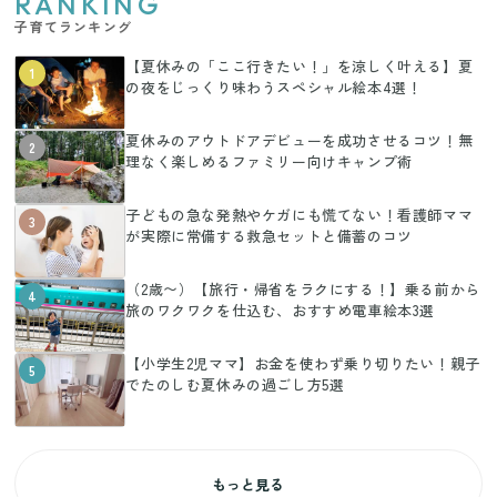
RANKING
子育てランキング
【夏休みの「ここ行きたい！」を涼しく叶える】夏
1
の夜をじっくり味わうスペシャル絵本4選！
夏休みのアウトドアデビューを成功させるコツ！無
2
理なく楽しめるファミリー向けキャンプ術
子どもの急な発熱やケガにも慌てない！看護師ママ
3
が実際に常備する救急セットと備蓄のコツ
（2歳〜）【旅行・帰省をラクにする！】乗る前から
4
旅のワクワクを仕込む、おすすめ電車絵本3選
【小学生2児ママ】お金を使わず乗り切りたい！親子
5
でたのしむ夏休みの過ごし方5選
もっと見る