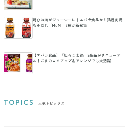
鶏むね肉がジューシーに！エバラ食品から鶏焼肉用
もみだれ「MoMi」2種が新登場
【エバラ食品】「担々ごま鍋」2商品がリニューア
ル！ごまのコクアップ＆アレンジでも大活躍
TOPICS
人気トピックス