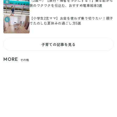
（2歳〜）【旅行・帰省をラクにする！】乗る前から
4
旅のワクワクを仕込む、おすすめ電車絵本3選
【小学生2児ママ】お金を使わず乗り切りたい！親子
5
でたのしむ夏休みの過ごし方5選
子育ての記事を見る
MORE
その他
【セリア】「考えた人天才！」使いやすさの工夫が
すごい大人気グッズ
【2026年夏】日本橋限定の手土産5選！老舗から新ブ
ランドまで
いまが旬の「みょうが」を買ったらやらなきゃ損！
プロが教えるみょうがの1番おいしい食べ方