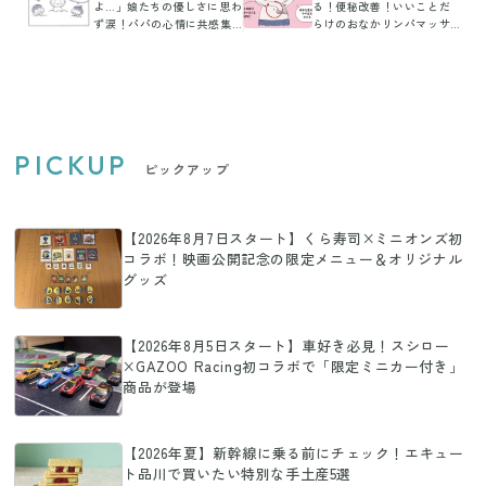
よ…」娘たちの優しさに思わ
る！便秘改善！いいことだ
ず涙！パパの心情に共感集
らけのおなかリンパマッサ
まる
ージ
PICKUP
ピックアップ
【2026年8月7日スタート】くら寿司×ミニオンズ初
コラボ！映画公開記念の限定メニュー＆オリジナル
グッズ
【2026年8月5日スタート】車好き必見！スシロー
×GAZOO Racing初コラボで「限定ミニカー付き」
商品が登場
【2026年夏】新幹線に乗る前にチェック！エキュー
ト品川で買いたい特別な手土産5選