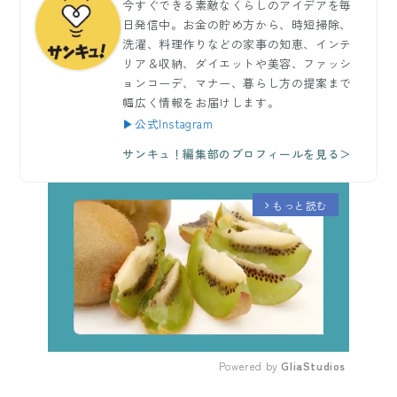
今すぐできる素敵なくらしのアイデアを毎
日発信中。お金の貯め方から、時短掃除、
洗濯、料理作りなどの家事の知恵、インテ
リア＆収納、ダイエットや美容、ファッシ
ョンコーデ、マナー、暮らし方の提案まで
幅広く情報をお届けします。
▶公式Instagram
サンキュ！編集部のプロフィールを見る＞
もっと読む
arrow_forward_ios
Powered by 
GliaStudios