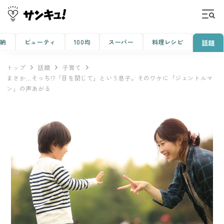
収納
ビューティ
100均
スーパー
料理レシピ
話題
トップ
話題
子育て
まさか…そっち!?「目を閉じて」という息子。そのワケに「ジェントルマ
ン」の声あがる