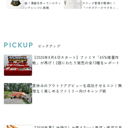
紙！黒猫を作ってハロウィ
ストック管理が簡単に！
ンアレンジに挑戦
「ハウスワークマグネッ
ト」
PICKUP
ピックアップ
【2026年8月4日スタート】ファミマ「45%増量作
戦」が再び！2週にわたり発売の全13種をレポート
夏休みのアウトドアデビューを成功させるコツ！無
理なく楽しめるファミリー向けキャンプ術
【2026年夏】池袋でしか買えない！東武・西武で見