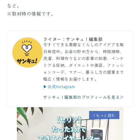
など。
※取材時の情報です。
ライター：サンキュ！編集部
今すぐできる素敵なくらしのアイデアを毎
日発信中。お金の貯め方から、時短掃除、
洗濯、料理作りなどの家事の知恵、インテ
リア＆収納、ダイエットや美容、ファッシ
ョンコーデ、マナー、暮らし方の提案まで
幅広く情報をお届けします。
▶公式Instagram
サンキュ！編集部のプロフィールを見る＞
もっと読む
arrow_forward_ios