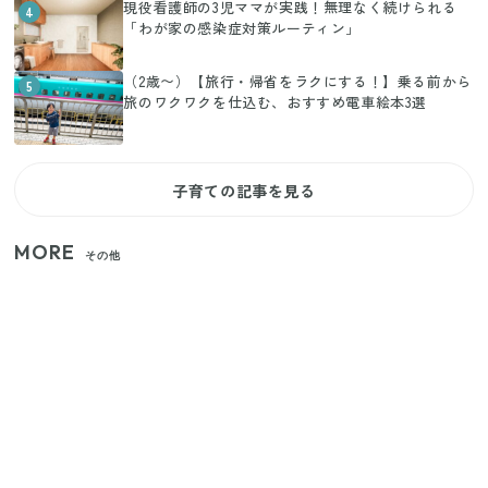
現役看護師の3児ママが実践！無理なく続けられる
4
「わが家の感染症対策ルーティン」
（2歳〜）【旅行・帰省をラクにする！】乗る前から
5
旅のワクワクを仕込む、おすすめ電車絵本3選
子育ての記事を見る
MORE
その他
いまが旬の「みょうが」を買ったらやらなきゃ損！
プロが教えるみょうがの1番おいしい食べ方
【セリア】「考えた人天才！」使いやすさの工夫が
すごい大人気グッズ
【2026年夏】日本橋限定の手土産5選！老舗から新ブ
ランドまで