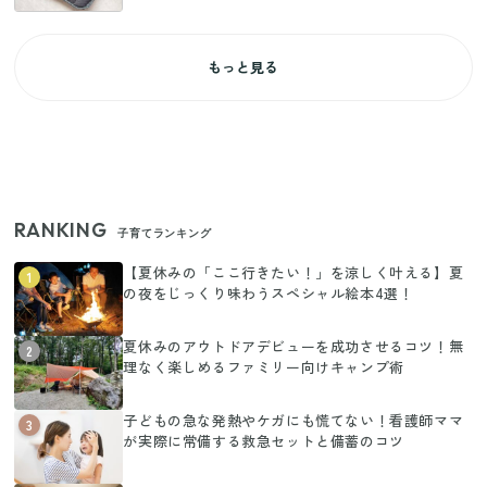
もっと見る
RANKING
子育てランキング
【夏休みの「ここ行きたい！」を涼しく叶える】夏
1
の夜をじっくり味わうスペシャル絵本4選！
夏休みのアウトドアデビューを成功させるコツ！無
2
理なく楽しめるファミリー向けキャンプ術
子どもの急な発熱やケガにも慌てない！看護師ママ
3
が実際に常備する救急セットと備蓄のコツ