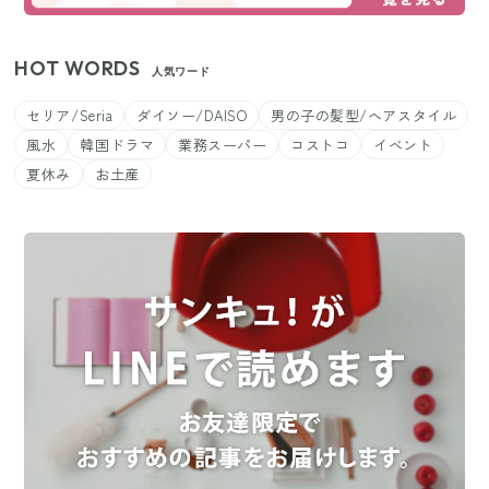
HOT WORDS
人気ワード
セリア/Seria
ダイソー/DAISO
男の子の髪型/ヘアスタイル
風水
韓国ドラマ
業務スーパー
コストコ
イベント
夏休み
お土産