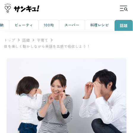
収納
ビューティ
100均
スーパー
料理レシピ
話題
トップ
話題
子育て
体を楽しく動かしながら英語を五感で吸収しよう！