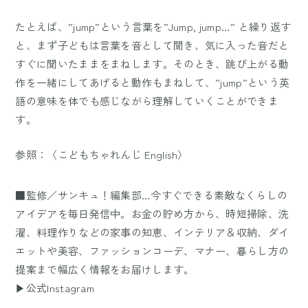
たとえば、”jump”という言葉を”Jump, jump…” と繰り返す
と、まず子どもは言葉を音として聞き、気に入った音だと
すぐに聞いたままをまねします。そのとき、跳び上がる動
作を一緒にしてあげると動作もまねして、”jump”という英
語の意味を体でも感じながら理解していくことができま
す。
参照：〈こどもちゃれんじ English〉
■監修／サンキュ！編集部…今すぐできる素敵なくらしの
アイデアを毎日発信中。お金の貯め方から、時短掃除、洗
濯、料理作りなどの家事の知恵、インテリア＆収納、ダイ
エットや美容、ファッションコーデ、マナー、暮らし方の
提案まで幅広く情報をお届けします。
▶公式Instagram