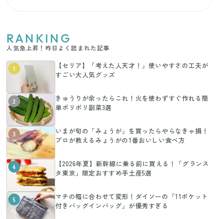
RANKING
人気急上昇！昨日よく読まれた記事
【セリア】「考えた人天才！」使いやすさの工夫が
1
すごい大人気グッズ
きゅうりが余ったらこれ！火を使わずすぐ作れる簡
2
単ポリポリ副菜3選
いまが旬の「みょうが」を買ったらやらなきゃ損！
3
プロが教えるみょうがの1番おいしい食べ方
【2026年夏】新幹線に乗る前に買える！「グランス
4
タ東京」限定おすすめ手土産5選
マチの幅に合わせて変形！ダイソーの「11ポケット
5
付きバッグインバッグ」が優秀すぎる