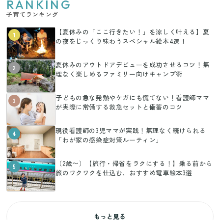
RANKING
子育てランキング
【夏休みの「ここ行きたい！」を涼しく叶える】夏
1
の夜をじっくり味わうスペシャル絵本4選！
夏休みのアウトドアデビューを成功させるコツ！無
2
理なく楽しめるファミリー向けキャンプ術
子どもの急な発熱やケガにも慌てない！看護師ママ
3
が実際に常備する救急セットと備蓄のコツ
現役看護師の3児ママが実践！無理なく続けられる
4
「わが家の感染症対策ルーティン」
（2歳〜）【旅行・帰省をラクにする！】乗る前から
5
旅のワクワクを仕込む、おすすめ電車絵本3選
もっと見る