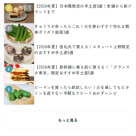
【2026年夏】日本橋限定の手土産5選！老舗から新ブ
1
ランドまで
きゅうりが余ったらこれ！火を使わずすぐ作れる簡
2
単ポリポリ副菜3選
【2026年夏】改札内で買える！エキュート上野限定
3
のおすすめ手土産5選
【2026年夏】新幹線に乗る前に買える！「グランス
4
タ東京」限定おすすめ手土産5選
ピーマンを買ったら即試したい！火を通してもビタ
5
ミンを逃さない手軽なスピードおかずレシピ
もっと見る