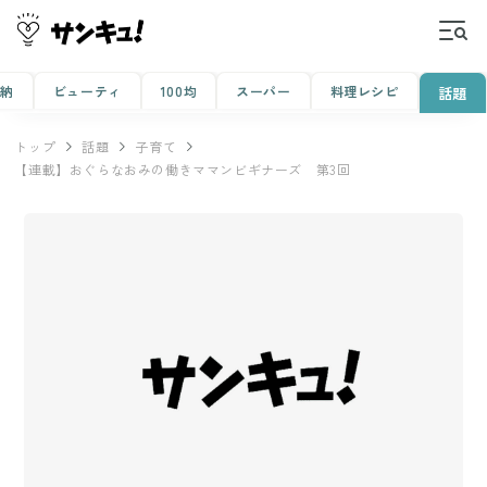
収納
ビューティ
100均
スーパー
料理レシピ
話題
トップ
話題
子育て
【連載】おぐらなおみの働きママンビギナーズ 第3回