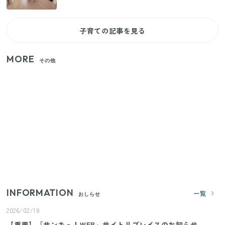
子育ての記事を見る
MORE
その他
【2026年夏】日本橋限定の手土産5選！老舗から新ブ
ランドまで
【セリア】「考えた人天才！」使いやすさの工夫が
すごい大人気グッズ
いまが旬の「みょうが」を買ったらやらなきゃ損！
プロが教えるみょうがの1番おいしい食べ方
INFORMATION
一覧
おしらせ
2026/02/18
【重要】「サンキュ！WEB」サイトリプレイスのお知らせ