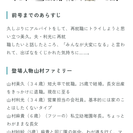
前号までのあらすじ
久しぶりにアルバイトをして、再就職にトライしようと思
い立つ美久。夫・利光に再就
職したいと話したところ、「みんなが大変になる」と言わ
れて、出ばなをくじかれた気持ちに……。
登場人物山村ファミリー
山村美久（３４歳）短大卒で就職。25歳で結婚。長女出産
をきっかけに退職。現在に至る
山村利光（３４歳）営業担当の会社員。基本的には家のこ
とはしたくないタイプ
山村麻貴（６歳）（フツーの）私立幼稚園年長。ちょっと
わがままな長女
山村紗絵（5歳）麻貴と同じ園の年中。わが道を行く、マ