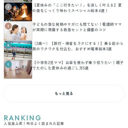
【夏休みの「ここ行きたい！」を涼しく叶える】夏
2
の夜をじっくり味わうスペシャル絵本4選！
子どもの急な発熱やケガにも慌てない！看護師ママ
3
が実際に常備する救急セットと備蓄のコツ
（2歳〜）【旅行・帰省をラクにする！】乗る前から
4
旅のワクワクを仕込む、おすすめ電車絵本3選
【小学生2児ママ】お金を使わず乗り切りたい！親子
5
でたのしむ夏休みの過ごし方5選
もっと見る
RANKING
人気急上昇！昨日よく読まれた記事