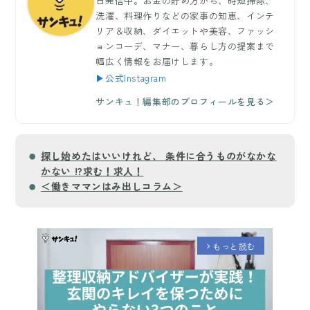
日発信中。お金の貯め方から、時短掃除、
洗濯、料理作りなどの家事の知恵、インテ
リア＆収納、ダイエットや美容、ファッシ
ョンコーデ、マナー、暮らし方の提案まで
幅広く情報をお届けします。
▶公式Instagram
サンキュ！編集部のプロフィールを見る＞
探し始めたはいいけれど、 条件に合うものがなかな
かない !?求む！求人！
＜働きママンはみ出しコラム＞
もっと読む
arrow_forward_ios