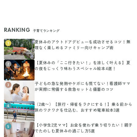
RANKING
子育てランキング
夏休みのアウトドアデビューを成功させるコツ！無
1
理なく楽しめるファミリー向けキャンプ術
【夏休みの「ここ行きたい！」を涼しく叶える】夏
2
の夜をじっくり味わうスペシャル絵本4選！
子どもの急な発熱やケガにも慌てない！看護師ママ
3
が実際に常備する救急セットと備蓄のコツ
（2歳〜）【旅行・帰省をラクにする！】乗る前から
4
旅のワクワクを仕込む、おすすめ電車絵本3選
【小学生2児ママ】お金を使わず乗り切りたい！親子
5
でたのしむ夏休みの過ごし方5選