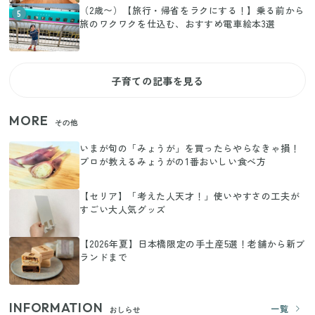
（2歳〜）【旅行・帰省をラクにする！】乗る前から
5
旅のワクワクを仕込む、おすすめ電車絵本3選
子育ての記事を見る
MORE
その他
いまが旬の「みょうが」を買ったらやらなきゃ損！
プロが教えるみょうがの1番おいしい食べ方
【セリア】「考えた人天才！」使いやすさの工夫が
すごい大人気グッズ
【2026年夏】日本橋限定の手土産5選！老舗から新ブ
ランドまで
INFORMATION
一覧
おしらせ