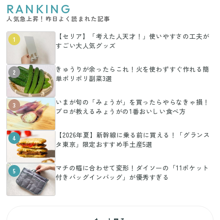
RANKING
人気急上昇！昨日よく読まれた記事
【セリア】「考えた人天才！」使いやすさの工夫が
1
すごい大人気グッズ
きゅうりが余ったらこれ！火を使わずすぐ作れる簡
2
単ポリポリ副菜3選
いまが旬の「みょうが」を買ったらやらなきゃ損！
3
プロが教えるみょうがの1番おいしい食べ方
【2026年夏】新幹線に乗る前に買える！「グランス
4
タ東京」限定おすすめ手土産5選
マチの幅に合わせて変形！ダイソーの「11ポケット
5
付きバッグインバッグ」が優秀すぎる