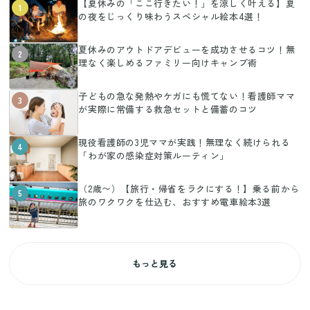
【夏休みの「ここ行きたい！」を涼しく叶える】夏
1
の夜をじっくり味わうスペシャル絵本4選！
夏休みのアウトドアデビューを成功させるコツ！無
2
理なく楽しめるファミリー向けキャンプ術
子どもの急な発熱やケガにも慌てない！看護師ママ
3
が実際に常備する救急セットと備蓄のコツ
現役看護師の3児ママが実践！無理なく続けられる
4
「わが家の感染症対策ルーティン」
（2歳〜）【旅行・帰省をラクにする！】乗る前から
5
旅のワクワクを仕込む、おすすめ電車絵本3選
もっと見る