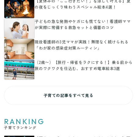
【夏休みの「ここ行きたい！」を涼しく叶える】夏
の夜をじっくり味わうスペシャル絵本4選！
子どもの急な発熱やケガにも慌てない！看護師ママ
が実際に常備する救急セットと備蓄のコツ
現役看護師の3児ママが実践！無理なく続けられる
「わが家の感染症対策ルーティン」
（2歳〜）【旅行・帰省をラクにする！】乗る前から
旅のワクワクを仕込む、おすすめ電車絵本3選
子育ての記事をすべて見る
RANKING
子育てランキング