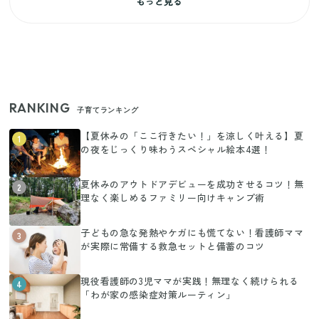
もっと見る
RANKING
子育てランキング
【夏休みの「ここ行きたい！」を涼しく叶える】夏
1
の夜をじっくり味わうスペシャル絵本4選！
夏休みのアウトドアデビューを成功させるコツ！無
2
理なく楽しめるファミリー向けキャンプ術
子どもの急な発熱やケガにも慌てない！看護師ママ
3
が実際に常備する救急セットと備蓄のコツ
現役看護師の3児ママが実践！無理なく続けられる
4
「わが家の感染症対策ルーティン」