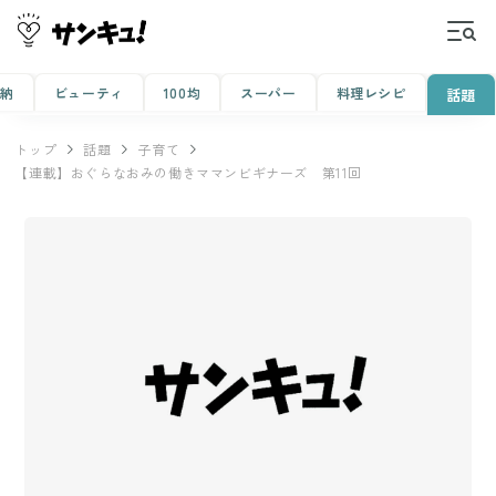
収納
ビューティ
100均
スーパー
料理レシピ
話題
トップ
話題
子育て
【連載】おぐらなおみの働きママンビギナーズ 第11回