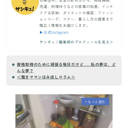
日発信中。お金の貯め方から、時短掃除、
洗濯、料理作りなどの家事の知恵、インテ
リア＆収納、ダイエットや美容、ファッシ
ョンコーデ、マナー、暮らし方の提案まで
幅広く情報をお届けします。
▶公式Instagram
サンキュ！編集部のプロフィールを見る＞
資格取得のために頑張る毎日だけど……私の夢は、ど
んな夢？
＜働きママンはみ出しコラム＞
もっと読む
arrow_forward_ios