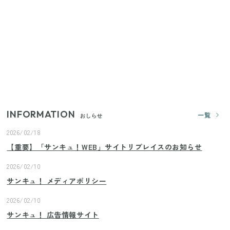
（11/4まで）
きゅうりが余ったらこれ！火を使わずすぐ作れる簡
単ポリポリ副菜3選
【2026年8月4日スタート】ファミマ「45%増量作
戦」が再び！2週にわたり発売の全13種をレポート
INFORMATION
一覧
おしらせ
2026/02/18
【重要】「サンキュ！WEB」サイトリプレイスのお知らせ
2026/02/10
サンキュ！ メディアポリシー
2026/02/10
サンキュ！ 広告情報サイト