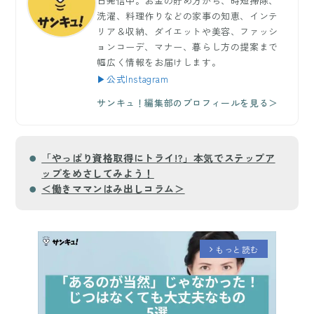
日発信中。お金の貯め方から、時短掃除、
洗濯、料理作りなどの家事の知恵、インテ
リア＆収納、ダイエットや美容、ファッシ
ョンコーデ、マナー、暮らし方の提案まで
幅広く情報をお届けします。
▶公式Instagram
サンキュ！編集部のプロフィールを見る＞
「やっぱり資格取得にトライ!?」本気でステップア
ップをめさしてみよう！
＜働きママンはみ出しコラム＞
もっと読む
arrow_forward_ios