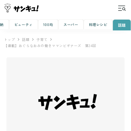
収納
ビューティ
100均
スーパー
料理レシピ
話題
トップ
話題
子育て
【連載】おぐらなおみの働きママンビギナーズ 第34回