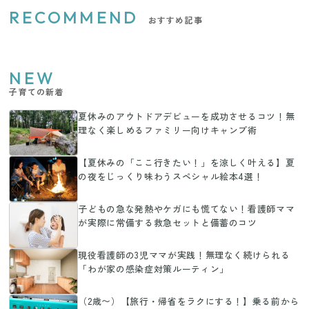
RECOMMEND
おすすめ記事
NEW
子育ての新着
夏休みのアウトドアデビューを成功させるコツ！無
理なく楽しめるファミリー向けキャンプ術
【夏休みの「ここ行きたい！」を涼しく叶える】夏
の夜をじっくり味わうスペシャル絵本4選！
子どもの急な発熱やケガにも慌てない！看護師ママ
が実際に常備する救急セットと備蓄のコツ
現役看護師の3児ママが実践！無理なく続けられる
「わが家の感染症対策ルーティン」
（2歳〜）【旅行・帰省をラクにする！】乗る前から