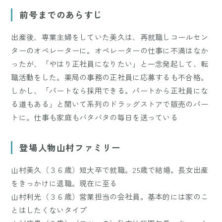
前号までのあらすじ
出産後、専業主婦をしていた美久は、再就職しコールセン
ターのオペレーターに。オペレーターの仕事に不満はなか
ったが、「やはり正社員になりたい」と一念発起して、転
職活動をした。薬局の事務の正社員に応募するも不合格。
しかし、「パートなら採用できる。パートから正社員にな
る道もある」と聞いて系列のドラッグストアで販売のパー
トに。仕事も家庭もバタバタの毎日を送っている
登場人物山村ファミリー
山村美久（３６歳）短大卒で就職。25歳で結婚。長女出産
をきっかけに退職。現在に至る
山村利光（３６歳）営業担当の会社員。基本的には家のこ
とはしたくないタイプ