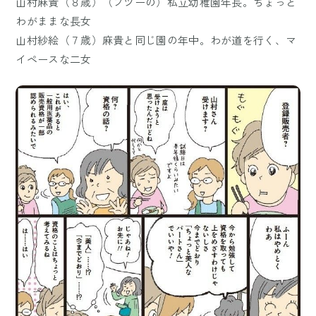
山村麻貴（８歳）（フツーの）私立幼稚園年長。ちょっと
わがままな長女
山村紗絵（７歳）麻貴と同じ園の年中。わが道を行く、マ
イペースな二女