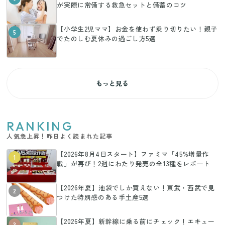
が実際に常備する救急セットと備蓄のコツ
【小学生2児ママ】お金を使わず乗り切りたい！親子
5
でたのしむ夏休みの過ごし方5選
もっと見る
RANKING
人気急上昇！昨日よく読まれた記事
【2026年8月4日スタート】ファミマ「45%増量作
1
戦」が再び！2週にわたり発売の全13種をレポート
【2026年夏】池袋でしか買えない！東武・西武で見
2
つけた特別感のある手土産5選
【2026年夏】新幹線に乗る前にチェック！エキュー
3