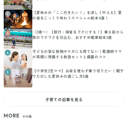
【夏休みの「ここ行きたい！」を涼しく叶える】夏
2
の夜をじっくり味わうスペシャル絵本4選！
（2歳〜）【旅行・帰省をラクにする！】乗る前から
3
旅のワクワクを仕込む、おすすめ電車絵本3選
子どもの急な発熱やケガにも慌てない！看護師ママ
4
が実際に常備する救急セットと備蓄のコツ
【小学生2児ママ】お金を使わず乗り切りたい！親子
5
でたのしむ夏休みの過ごし方5選
子育ての記事を見る
MORE
その他
家族4人で100ギガ3,200円！ 今なら最大6ヵ月割引