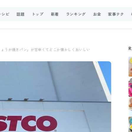
レシピ
話題
トップ
新着
ランキング
お金
家事テク
R
しょうが焼きパン」が甘辛くてどこか懐かしくおいしい