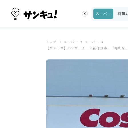
ク
収納・片付け
ビューティ
100均・雑貨
スーパー
料理
トップ
スーパー
スーパー
【コストコ】パンコーナーに新作登場！「昭和な