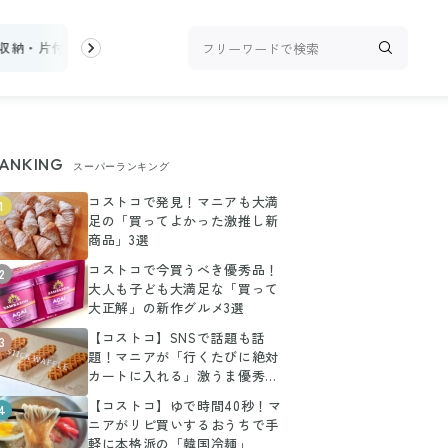
収納・片付け
ビューティ
100均・雑貨
スーパー
料理レシピ
ANKING
スーパーランキング
コストコで発見！マニアも大満
1
足の「買ってよかった激推し新
商品」3選
コストコで今買うべき優秀品！
2
大人も子ども大満足な「買って
大正解」の新作グルメ3選
【コストコ】SNSで話題も話
3
題！マニアが「行くたびに絶対
カートに入れる」激うま優秀グ
ルメ3選
【コストコ】ゆで時間40秒！マ
4
ニアがリピ買いするおうちで手
軽に本格派の「韓国冷麺」